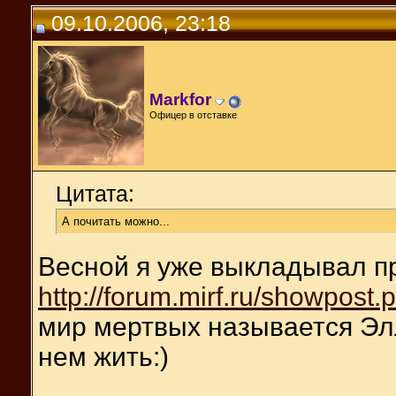
09.10.2006, 23:18
Markfor
Офицер в отставке
Цитата:
А почитать можно...
Весной я уже выкладывал пр
http://forum.mirf.ru/showpo
мир мертвых называется Элл
нем жить:)