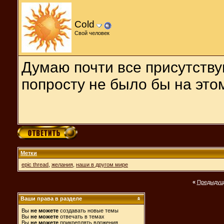
Cold
Свой человек
Думаю почти все присутству
попросту не было бы на этом
Метки
epic thread
,
желания
,
наши в другом мире
«
Предыдущ
Ваши права в разделе
Вы
не можете
создавать новые темы
Вы
не можете
отвечать в темах
Вы
не можете
прикреплять вложения