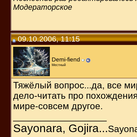
Модераторское
09.10.2006, 11:15
Demi-fiend
Местный
Тяжёлый вопрос...да, все м
дело-читать про похождения
мире-совсем другое.
__________________
Sayonara, Gojira...
Sayonar