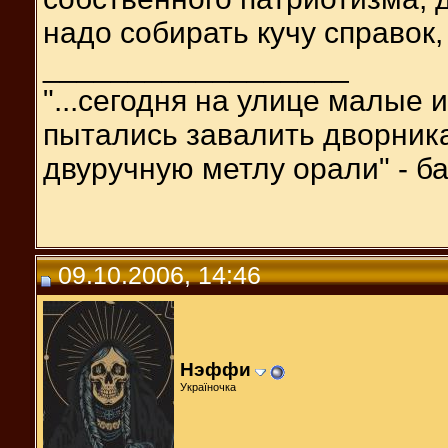
надо собирать кучу справок, 
__________________
"...сегодня на улице малые 
пытались завалить дворника
двуручную метлу орали" - ба
09.10.2006, 14:46
Нэффи
Україночка