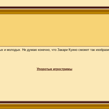
ных и молодых. Не думаю конечно, что Закари Куино сможет так изобраз
Упоротые игростримы