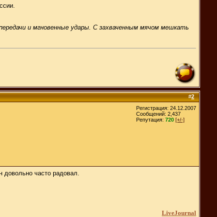
ссии.
редачи и мгновенные удары. С захваченным мячом мешкать
#
2
Регистрация: 24.12.2007
Сообщений: 2,437
Репутация:
720
[+/-]
он довольно часто радовал.
LiveJournal