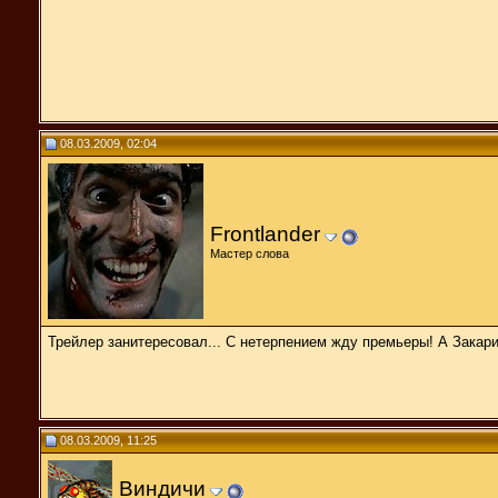
08.03.2009, 02:04
Frontlander
Мастер слова
Трейлер занитересовал... С нетерпением жду премьеры! А Закари
08.03.2009, 11:25
Виндичи