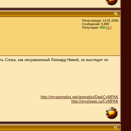
#
6
Регистрация: 14.01.2006
Сообщений: 5,899
Репутация:
959
[+/-]
ить Спока, как несравненный Леонард Нимой, но выглядит по
http://myanimelist.net/animelist/DarkCyMPAK
http://myshows.ru/CyMPAK
#
7