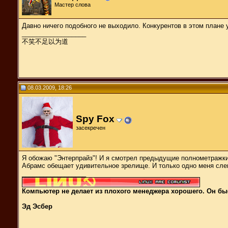
Мастер слова
Давно ничего подобного не выходило. Конкурентов в этом плане у
__________________
不笑不足以为道
08.03.2009, 18:26
Spy Fox
засекречен
Я обожаю "Энтерпрайз"! И я смотрел предыдущие полнометражки 
Абрамс обещает удивительное зрелище. И только одно меня слег
__________________
Компьютер не делает из плохого менеджера хорошего. Он быс
Эд Эсбер