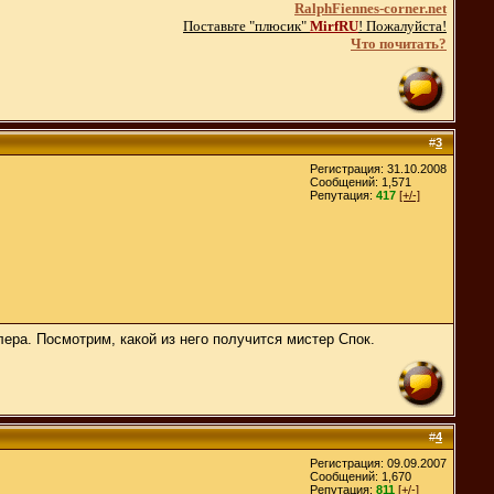
RalphFiennes-corner.net
Поставьте "плюсик"
MirfRU
! Пожалуйста!
Что почитать?
#
3
Регистрация: 31.10.2008
Сообщений: 1,571
Репутация:
417
[+/-]
ера. Посмотрим, какой из него получится мистер Спок.
#
4
Регистрация: 09.09.2007
Сообщений: 1,670
Репутация:
811
[+/-]