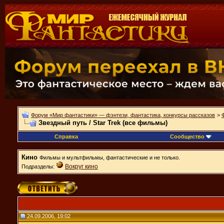
Форум «Мир фантастики» — фэнтези, фантастика, конкурсы рассказов
>
Звездный путь / Star Trek (все фильмы)
Справка
Сообщество
Кино
Фильмы и мультфильмы, фантастические и не только.
Вокруг кино
Подразделы:
24.09.2006, 19:02