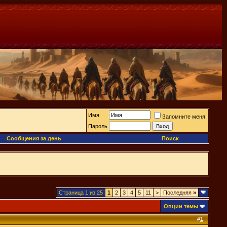
Имя
Запомните меня!
Пароль
Сообщения за день
Поиск
Страница 1 из 25
1
2
3
4
5
11
>
Последняя
»
Опции темы
#
1