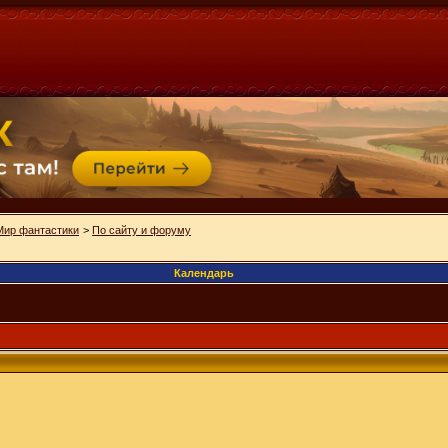
Мир фантастики
>
По сайту и форуму
Календарь