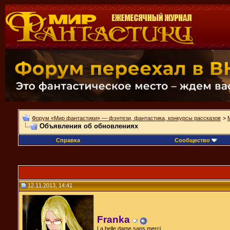
Форум «Мир фантастики» — фэнтези, фантастика, конкурсы рассказов
>
Объявления об обновлениях
Справка
Сообщество
12.11.2013, 14:41
Franka
La belle dame sans merci