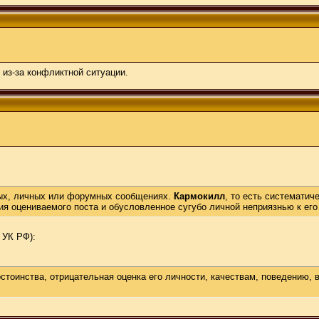
 из-за конфликтной ситуации.
ных, личных или форумных сообщениях.
Кармокилл
, то есть систематич
я оцениваемого поста и обусловленное сугубо личной неприязнью к его 
 УК РФ):
достоинства, отрицательная оценка его личности, качествам, поведению