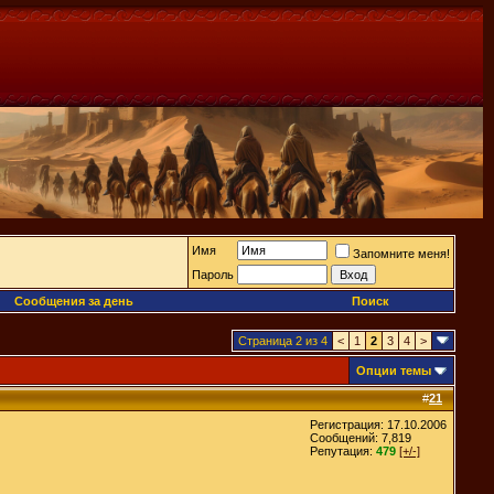
Имя
Запомните меня!
Пароль
Сообщения за день
Поиск
Страница 2 из 4
<
1
2
3
4
>
Опции темы
#
21
Регистрация: 17.10.2006
Сообщений: 7,819
Репутация:
479
[+/-]