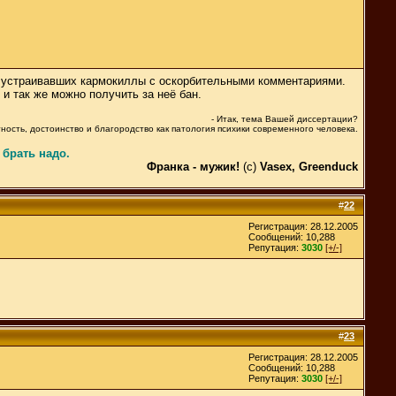
х, устраивавших кармокиллы с оскорбительными комментариями.
 и так же можно получить за неё бан.
- Итaк, темa Вaшей диссертaции?
тность, достоинство и блaгородство кaк пaтология психики современного человекa.
брать надо.
Франка - мужик!
(c)
Vasex, Greenduck
#
22
Регистрация: 28.12.2005
Сообщений: 10,288
Репутация:
3030
[+/-]
#
23
Регистрация: 28.12.2005
Сообщений: 10,288
Репутация:
3030
[+/-]