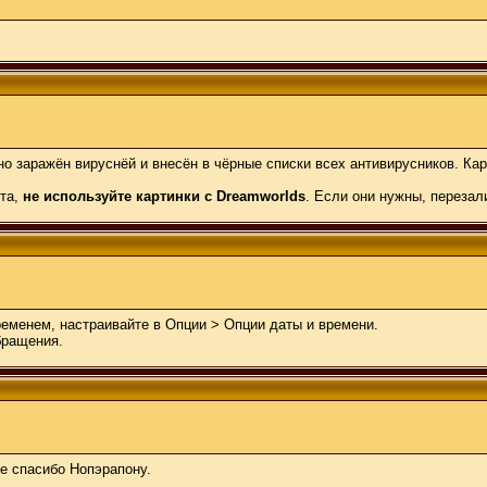
но заражён вируснёй и внесён в чёрные списки всех антивирусников. К
ста,
не используйте картинки с Dreamworlds
. Если они нужны, перезал
еменем, настраивайте в Опции > Опции даты и времени.
бращения.
е спасибо Нопэрапону.