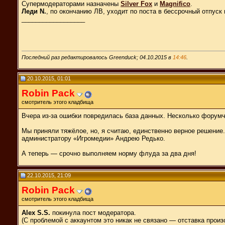
Супермодераторами назначены
Silver Fox
и
Magnifico
.
Леди N.
, по окончанию ЛВ, уходит по поста в бессрочный отпуск
__________________
Последний раз редактировалось Greenduck; 04.10.2015 в
14:46
.
20.10.2015, 01:01
Robin Pack
смотритель этого кладбища
Вчера из-за ошибки повредилась база данных. Несколько форумча
Мы приняли тяжёлое, но, я считаю, единственно верное решение.
администратору «Игромедии» Андрею Редько.
А теперь — срочно выполняем норму флуда за два дня!
22.10.2015, 21:09
Robin Pack
смотритель этого кладбища
Alex S.S.
покинула пост модератора.
(С проблемой с аккаунтом это никак не связано — отставка произ