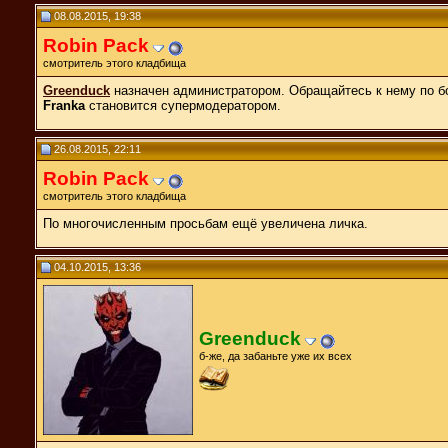
08.08.2015, 19:38
Robin Pack
смотритель этого кладбища
Greenduck
назначен администратором. Обращайтесь к нему по б
Franka
становится супермодератором.
26.08.2015, 22:11
Robin Pack
смотритель этого кладбища
По многочисленным просьбам ещё увеличена личка.
04.10.2015, 13:36
Greenduck
б-же, да забаньте уже их всех