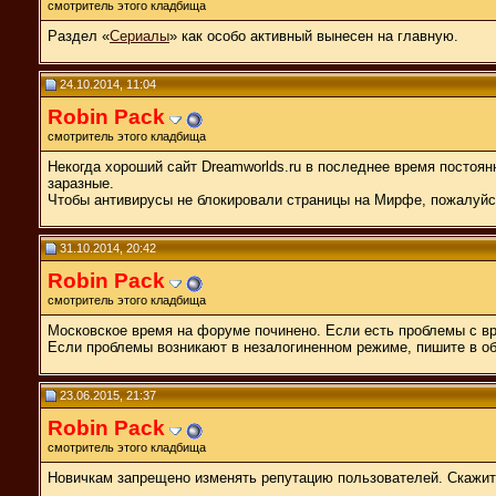
смотритель этого кладбища
Раздел «
Сериалы
» как особо активный вынесен на главную.
24.10.2014, 11:04
Robin Pack
смотритель этого кладбища
Некогда хороший сайт Dreamworlds.ru в последнее время постоян
заразные.
Чтобы антивирусы не блокировали страницы на Мирфе, пожалуй
31.10.2014, 20:42
Robin Pack
смотритель этого кладбища
Московское время на форуме починено. Если есть проблемы с вр
Если проблемы возникают в незалогиненном режиме, пишите в о
23.06.2015, 21:37
Robin Pack
смотритель этого кладбища
Новичкам запрещено изменять репутацию пользователей. Скажит