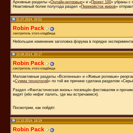
Архивные разделы «
Онлайн-интервью
» и «
Проект 100
» убраны с 
Неактивный более полугода раздел «
Перекрёсток миров
» отправл
31.07.2014, 20:52
Robin Pack
смотритель этого кладбища
Небольшое изменение заголовка форума в порядке эксперимента.
19.08.2014, 20:17
Robin Pack
смотритель этого кладбища
Малоактивные разделы «Вселенные» и «Живые ролевые» реорган
«
Сумма технологий
» по той же причине сделана разделом «Серь
Раздел «Фантастическая жизнь» посвящён фестивалям и прочим ф
видят (ибо нефиг палить, где мы встречаемся).
Посмотрим, как пойдёт.
12.10.2014, 18:19
Robin Pack