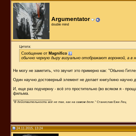
Argumentator
double mind
Цитата:
Сообщение от
Magnifico
обычно черную дыру визуально отображают воронкой, а в 
Не могу не заметить, что звучит это примерно как: "Обычно Гит
Один научно достоверный элемент не делает книгу/кино научно 
И, еще раз подчеркну - всё это простительно (во всяком я - про
фильма.
__________________
"В действительности всё не так, как на самом деле."
Станислав Ежи Лец
24.11.2015, 13:24