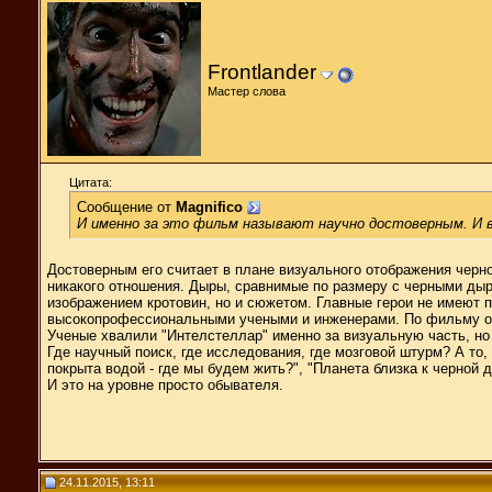
Frontlander
Мастер слова
Цитата:
Сообщение от
Magnifico
И именно за это фильм называют научно достоверным. И в
Достоверным его считает в плане визуального отображения черно
никакого отношения. Дыры, сравнимые по размеру с черными дыра
изображением кротовин, но и сюжетом. Главные герои не имеют по
высокопрофессиональными учеными и инженерами. По фильму он
Ученые хвалили "Интелстеллар" именно за визуальную часть, но 
Где научный поиск, где исследования, где мозговой штурм? А то
покрыта водой - где мы будем жить?", "Планета близка к черной 
И это на уровне просто обывателя.
24.11.2015, 13:11