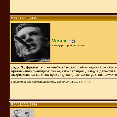
24.11.2015, 14:15
Vasex
я модератор, а нигвен нет!
Леди N.
, фразой "это не учебник" можно любой недостаток обосн
чрезвычайно очевидное ружьё, спойлерящее убийцу в детективе, -
американцы не были на луне? Ну так у нас же не учебник истории
Последний раз редактировалось Vasex; 24.11.2015 в
14:18
.
24.11.2015, 14:16