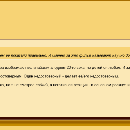
нем ее показали правильно. И именно за это фильм называют научно д
лера изображают величайшим злодеем 20-го века, но детей он любил. И з
достоверным. Один недостоверный - делает её/его недостоверным.
щаю, но я не смотрел сабжа), а негативная реакция - в основном реакция