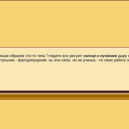
лавным образом что-то типа "глядите все рисуют
солнце с лучиками
дыру в
альное - фантдопущения. ну или ляпы. но не ученых - те свою работу 