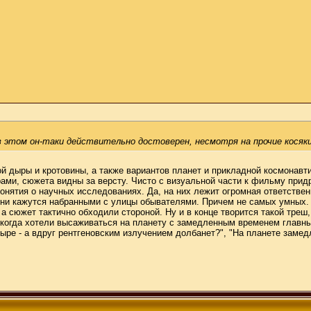
 этом он-таки действительно достоверен, несмотря на прочие косяки
й дыры и кротовины, а также вариантов планет и прикладной космонавти
ми, сюжета видны за версту. Чисто с визуальной части к фильму придр
нятия о научных исследованиях. Да, на них лежит огромная ответственн
и кажутся набранными с улицы обывателями. Причем не самых умных.
а сюжет тактично обходили стороной. Ну и в конце творится такой треш,
, когда хотели высаживаться на планету с замедленным временем главным
дыре - а вдруг рентгеновским излучением долбанет?", "На планете замедл