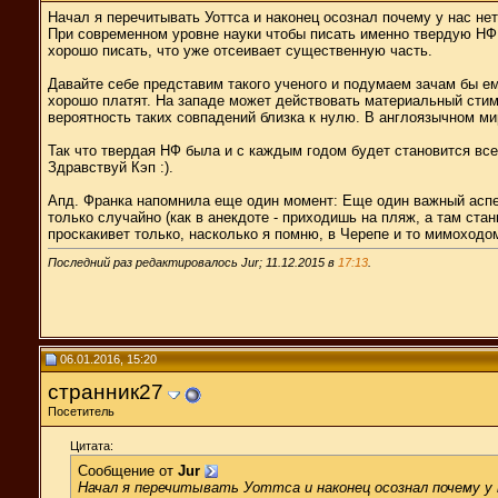
Начал я перечитывать Уоттса и наконец осознал почему у нас нет 
При современном уровне науки чтобы писать именно твердую НФ 
хорошо писать, что уже отсеивает существенную часть.
Давайте себе представим такого ученого и подумаем зачам бы ему
хорошо платят. На западе может действовать материальный стиму
вероятность таких совпадений близка к нулю. В англоязычном м
Так что твердая НФ была и с каждым годом будет становится вс
Здравствуй Кэп :).
Апд. Франка напомнила еще один момент: Еще один важный аспект
только случайно (как в анекдоте - приходишь на пляж, а там ста
проскакивет только, насколько я помню, в Черепе и то мимоходо
Последний раз редактировалось Jur; 11.12.2015 в
17:13
.
06.01.2016, 15:20
странник27
Посетитель
Цитата:
Сообщение от
Jur
Начал я перечитывать Уоттса и наконец осознал почему у 