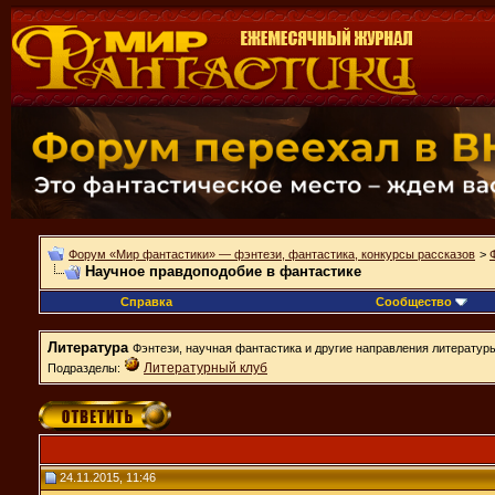
Форум «Мир фантастики» — фэнтези, фантастика, конкурсы рассказов
>
Научное правдоподобие в фантастике
Справка
Сообщество
Литература
Фэнтези, научная фантастика и другие направления литератур
Литературный клуб
Подразделы:
24.11.2015, 11:46