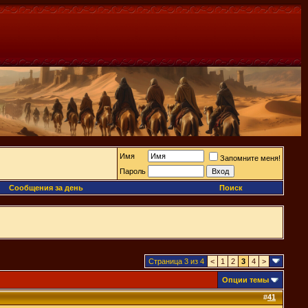
Имя
Запомните меня!
Пароль
Сообщения за день
Поиск
Страница 3 из 4
<
1
2
3
4
>
Опции темы
#
41