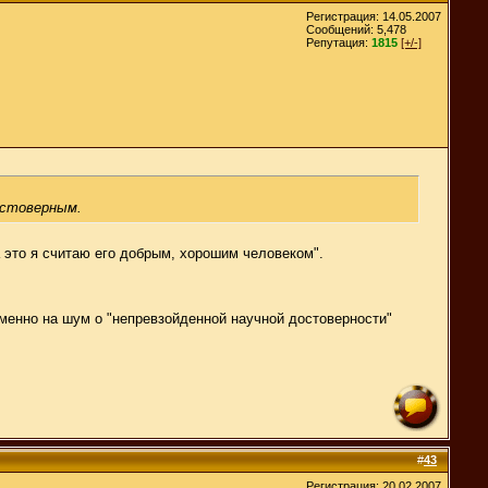
Регистрация: 14.05.2007
Сообщений: 5,478
Репутация:
1815
[+/-]
остоверным.
а это я считаю его добрым, хорошим человеком".
 именно на шум о "непревзойденной научной достоверности"
#
43
Регистрация: 20.02.2007