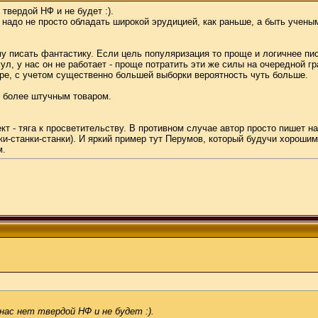
твердой НФ и не будет :).
надо не просто обладать широкой эрудицией, как раньше, а быть учены
 писать фантастику. Если цель популяризация то проще и логичнее писа
л, у нас он не работает - проще потратить эти же силы на очередной гр
ире, с учетом существенно большей выборки вероятность чуть больше.
е более штучным товаром.
 - тяга к просветительству. В противном случае автор просто пишет н
нки-станки-станки). И яркий пример тут Перумов, который будучи хороши
м.
нас нет твердой НФ и не будет :).