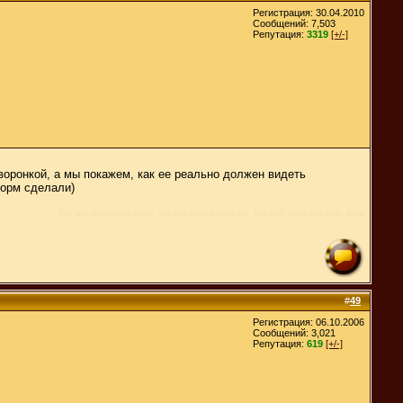
Регистрация: 30.04.2010
Сообщений: 7,503
Репутация:
3319
[+/-]
оронкой, а мы покажем, как ее реально должен видеть
норм сделали)
You will never walk alone. You can always reach me. You will never ever walk alone
#
49
Регистрация: 06.10.2006
Сообщений: 3,021
Репутация:
619
[+/-]