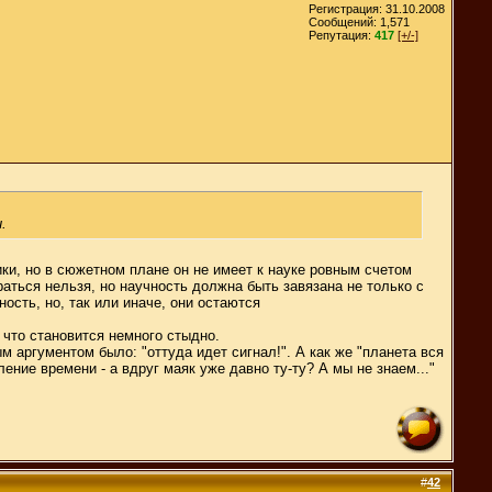
Регистрация: 31.10.2008
Сообщений: 1,571
Репутация:
417
[+/-]
.
ки, но в сюжетном плане он не имеет к науке ровным счетом
аться нельзя, но научность должна быть завязана не только с
ость, но, так или иначе, они остаются
 что становится немного стыдно.
 аргументом было: "оттуда идет сигнал!". А как же "планета вся
ение времени - а вдруг маяк уже давно ту-ту? А мы не знаем..."
#
42