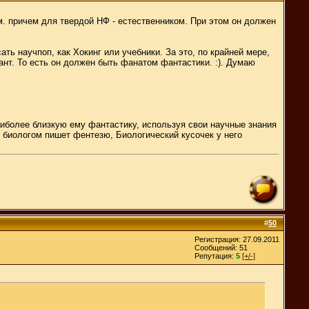
м. причем для твердой НФ - естественником. При этом он должен
ть научпоп, как Хокинг или учебники. За это, по крайней мере,
ант. То есть он должен быть фанатом фантастики. :). Думаю
аиболее близкую ему фантастику, используя свои научные знания
м биологом пишет фентезю, Биологический кусочек у него
#
50
Регистрация: 27.09.2011
Сообщений: 51
Репутация:
5
[+/-]