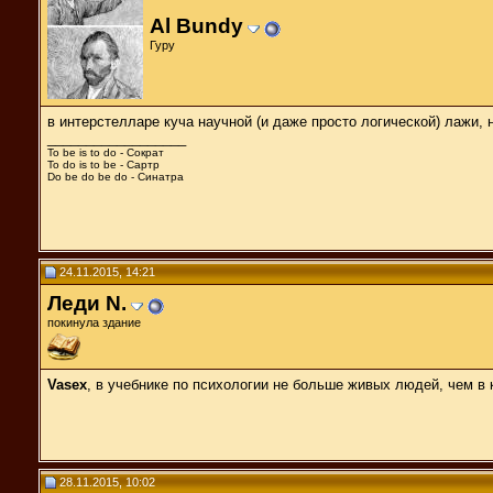
Al Bundy
Гуру
в интерстелларе куча научной (и даже просто логической) лажи, 
__________________
To be is to do - Сократ
To do is to be - Сартр
Do be do be do - Синатра
24.11.2015, 14:21
Леди N.
покинула здание
Vasex
, в учебнике по психологии не больше живых людей, чем в 
28.11.2015, 10:02