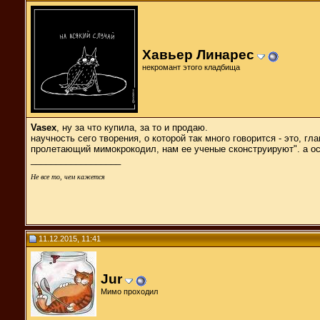
Хавьер Линарес
некромант этого кладбища
Vasex
, ну за что купила, за то и продаю.
научность сего творения, о которой так много говорится - это, г
пролетающий мимокрокодил, нам ее ученые сконструируют". а ост
__________________
Не все то, чем кажется
11.12.2015, 11:41
Jur
Мимо проходил