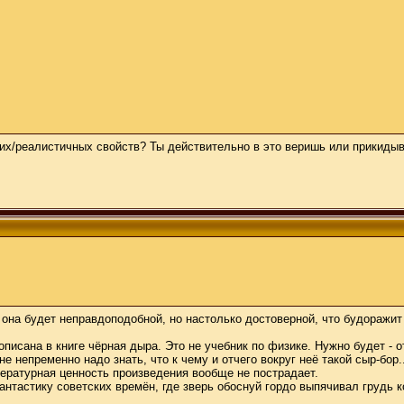
ких/реалистичных свойств? Ты действительно в это веришь или прикиды
 она будет неправдоподобной, но настолько достоверной, что будоражит 
писана в книге чёрная дыра. Это не учебник по физике. Нужно будет - о
не непременно надо знать, что к чему и отчего вокруг неё такой сыр-бор..
итературная ценность произведения вообще не пострадает.
антастику советских времён, где зверь обоснуй гордо выпячивал грудь к