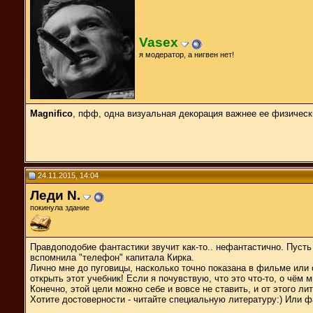
Vasex
я модератор, а нигвен нет!
Magnifico
, пфф, одна визуальная декорация важнее ее физичес
24.11.2015, 14:04
Леди N.
покинула здание
Правдоподобие фантастики звучит как-то.. нефантастично. Пусть
вспомнила "телефон" капитала Кирка.
Лично мне до пуговицы, насколько точно показана в фильме или о
открыть этот учебник! Если я почувствую, что это что-то, о чём м
Конечно, этой цели можно себе и вовсе не ставить, и от этого л
Хотите достоверности - читайте специальную литературу:) Или ф