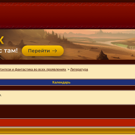
Фэнтези и фантастика во всех проявлениях
>
Литература
Календарь
ы.