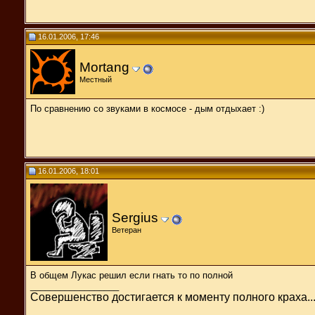
16.01.2006, 17:46
Mortang
Местный
По сравнению со звуками в космосе - дым отдыхает :)
16.01.2006, 18:01
Sergius
Ветеран
В общем Лукас решил если гнать то по полной
__________________
Совершенство достигается к моменту полного краха..