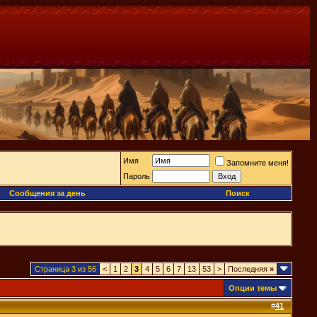
Имя
Запомните меня!
Пароль
Сообщения за день
Поиск
Страница 3 из 56
<
1
2
3
4
5
6
7
13
53
>
Последняя
»
Опции темы
#
41