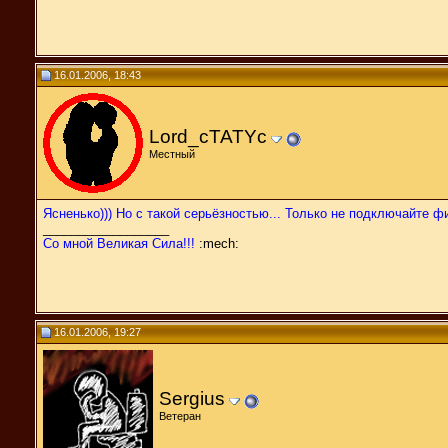
16.01.2006, 18:43
Lord_cTATYc
Местный
Ясненько))) Но с такой серьёзностью... Только не подключайте фи
__________________
Со мной Великая Сила!!!
:mech:
16.01.2006, 19:27
Sergius
Ветеран