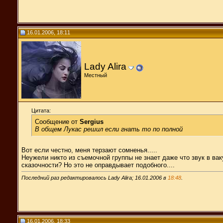
16.01.2006, 18:11
Lady Alira
Местный
Цитата:
Сообщение от
Sergius
В общем Лукас решил если гнать то по полной
Вот если честно, меня терзают сомненья.....
Неужели никто из съемочной группы не знает даже что звук в ва
сказочности? Но это не оправдывает подобного....
Последний раз редактировалось Lady Alira; 16.01.2006 в
18:48
.
16.01.2006, 18:33