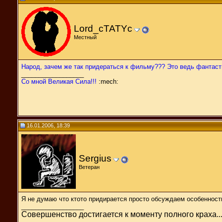
Lord_cTATYc
Местный
Народ, зачем же так придераться к фильму??? Это ведь фантасти
__________________
Со мной Великая Сила!!!
:mech:
16.01.2006, 18:39
Sergius
Ветеран
Я не думаю что ктото придирается просто обсуждаем особенности 
__________________
Совершенство достигается к моменту полного краха..