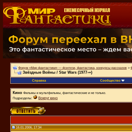
Форум «Мир фантастики» — фэнтези, фантастика, конкурсы рассказов
>
Звёздные Войны / Star Wars (1977-∞)
Справка
Сообщество
Кино
Фильмы и мультфильмы, фантастические и не только.
Вокруг кино
Подразделы:
16.01.2006, 17:34