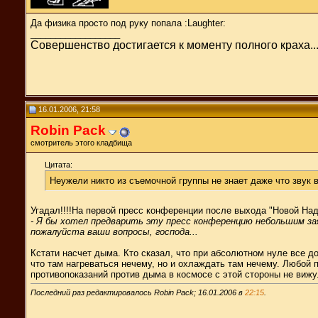
Да физика просто под руку попала :Laughter:
__________________
Совершенство достигается к моменту полного краха..
16.01.2006, 21:58
Robin Pack
смотритель этого кладбища
Цитата:
Неужели никто из съемочной группы не знает даже что звук в
Угадал!!!!На первой пресс конференции после выхода "Новой На
- Я бы хотел предварить эту пресс конференцию небольшим зая
пожалуйста ваши вопросы, господа...
Кстати насчет дыма. Кто сказал, что при абсолютном нуле все д
что там нагреваться нечему, но и охлаждать там нечему. Любой 
противопоказаний против дыма в космосе с этой стороны не вижу.
Последний раз редактировалось Robin Pack; 16.01.2006 в
22:15
.