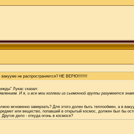
.
 вакууме не распространяется? НЕ ВЕРЮ!!!!!!!!
дежды" Лукас сказал:
влением. И я, и все мои коллеги из сьемочной группы разумеется зна
олжно мгновенно замерзать? Для этого долен быть теплообмен, а в ваку
предмет или вещество, попавший в открытый космос, должен был бы осты
 Другое дело - откуда огонь в космосе?