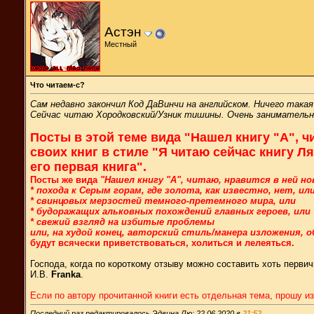
Астэн
Местный
Что читаем-с?
Сам недавно закончил Код ДаВинчи на английском. Ничего такая
Сейчас читаю Хородковский/Узник тишины. Очень занимательная 
Посты в этой теме вида "Нашел книгу "А", 
своих книг в стиле "Я читаю сейчас книгу Ля
его первая книга".
Посты же вида
"Нашел книгу "А", читаю, нравится в ней н
* похода к Серым горам, где золота, как известно, нет, ил
* свинцовых мерзостей темного-претемного мира, или
* будоражащих альковных похождений главных героев, или
* свежий взгляд на избитые проблемы
или, на худой конец, авторский стиль/манера изложения, 
будут всячески приветствоваться, холиться и лелеяться.
Господа, когда по короткому отзыву можно составить хоть перви
И.В.
Franka
.
Если по автору прочитанной книги есть отдельная тема, прошу и
Последний раз редактировалось Эдвина Лю; 22.06.2020 в
21:52
.