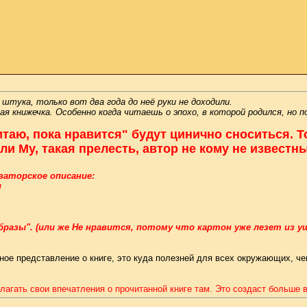
 штука, только вот два года до неё руки не доходили.
книжечка. Особенно когда читаешь о эпохо, в которой родился, но пож
читаю, пока нравится" будут цинично сноситься.
ли Му, такая прелесть, автор не кому не известны
оваторское описание:
и
образы". (или же Не нравится, потому что картон уже лезет из у
чное представление о книге, это куда полезней для всех окружающих, че
злагать свои впечатления о прочитанной книге там. Это создаст больше