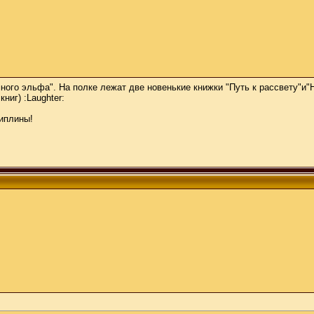
ёмного эльфа". На полке лежат две новенькие книжки "Путь к рассвету"и"
иг) :Laughter:
иплины!