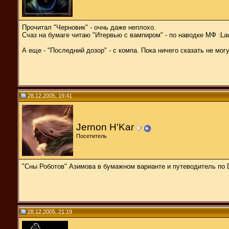
Прочитал "Черновик" - очнь даже неплохо.
Счаз на бумаге читаю "Итервью с вампиром" - по наводке МФ :Lau
А еще - "Последний дозор" - с компа. Пока ничего сказать не могу.
28.12.2005, 19:41
Jernon H'Kar
Посетитель
"Сны Роботов" Азимова в бумажном варианте и путеводитель по Da
28.12.2005, 21:19