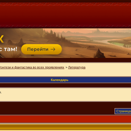
Фэнтези и фантастика во всех проявлениях
>
Литература
Календарь
ы.
Страница 