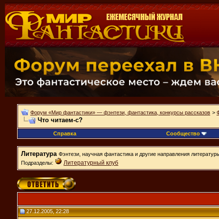
Форум «Мир фантастики» — фэнтези, фантастика, конкурсы рассказов
>
Что читаем-с?
Справка
Сообщество
Литература
Фэнтези, научная фантастика и другие направления литератур
Литературный клуб
Подразделы:
27.12.2005, 22:28