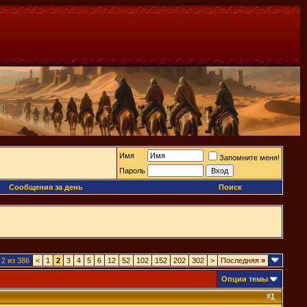
Имя
Запомните меня!
Пароль
Сообщения за день
Поиск
2 из 386
<
1
2
3
4
5
6
12
52
102
152
202
302
>
Последняя
»
Опции темы
#
1