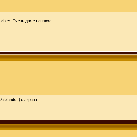
ghter: Очень даже неплохо...
..
lelands ;) с экрана.