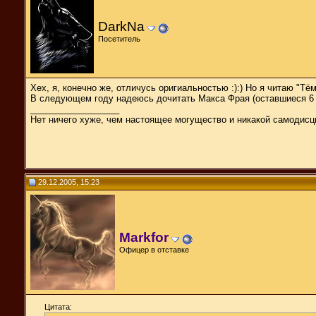
DarkNa
Посетитель
Хех, я, конечно же, отличусь оригиальностью :):) Но я читаю "Т
В следующем году надеюсь дочитать Макса Фрая (оставшиеся 6 кн
__________________
Нет ничего хуже, чем настоящее могущество и никакой самодисц
29.12.2005, 15:23
Markfor
Офицер в отставке
Цитата: