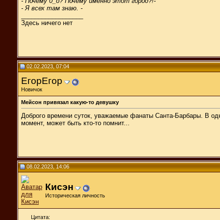
- Почему 0_о? Почему именно этот город?!-
- Я всех там знаю. -
__________________
Здесь ничего нет
02.02.2023, 07:04
ЕгорЕгор
Новичок
Мейсон привязал какую-то девушку
Доброго времени суток, уважаемые фанаты Санта-Барбары. В одно
момент, может быть кто-то помнит...
08.02.2023, 14:06
Кисэн
Историческая личность
Цитата: