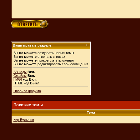
Ваши права в разделе
Вы
не можете
создавать новые темы
Вы
не можете
отвечать в темах
Вы
не можете
прикреплять вложения
Вы
не можете
редактировать свои сообщения
BB коды
Вкл.
Смайлы
Вкл.
[IMG]
код
Вкл.
HTML код
Выкл.
Правила форума
Похожие темы
Тема
Кир Булычев