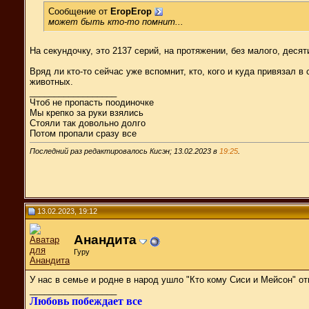
Сообщение от
ЕгорЕгор
может быть кто-то помнит...
На секундочку, это 2137 серий, на протяжении, без малого, десят
Вряд ли кто-то сейчас уже вспомнит, кто, кого и куда привязал
животных.
__________________
Чтоб не пропасть поодиночке
Мы крепко за руки взялись
Стояли так довольно долго
Потом пропали сразу все
Последний раз редактировалось Кисэн; 13.02.2023 в
19:25
.
13.02.2023, 19:12
Анандита
Гуру
У нас в семье и родне в народ ушло "Кто кому Сиси и Мейсон" о
__________________
Любовь побеждает все