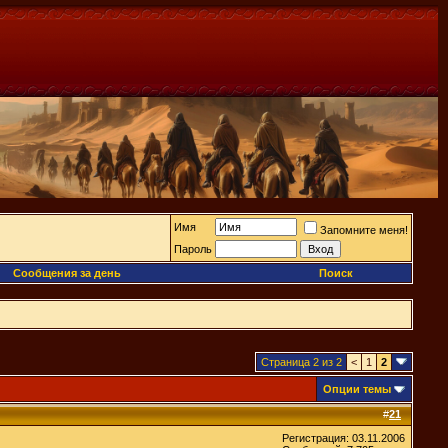
Имя
Запомните меня!
Пароль
Сообщения за день
Поиск
Страница 2 из 2
<
1
2
Опции темы
#
21
Регистрация: 03.11.2006