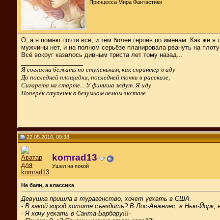
Принцесса Мира Фантастики
О, а я помню почти всё, и тем более героев по именам. Как же я
мужчины нет, и на полном серьёзе планировала рвануть на плоту
Всё вокруг казалось дивным триста лет тому назад...
__________________
Я согласна бежать по ступенькам, как спринтер в аду -
До последней площадки, последней точки в рассказе,
Сигарета на старте... У финиша ждут. Я иду
Поперёк ступенек в безумном немом экстазе.
22.05.2010, 09:38
komrad13
Ушел на покой
Не баян, а классика
Девушка пришла в турагенство, хочет уехать в США.
- В какой город хотите съездить? В Лос-Анжелес, в Нью-Йорк, в
- Я хочу уехать в Санта-Барбару!!!-