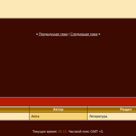
«
Предыдущая тема
|
Следующая тема
»
Автор
Раздел
Astra
Литература
Текущее время:
05:13
. Часовой пояс GMT +3.