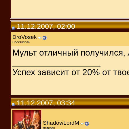
11.12.2007, 02:00
DroVosek
Посетитель
Мульт отличный получился, 
__________________
Успех зависит от 20% от тво
11.12.2007, 03:34
ShadowLordM
Ветеран