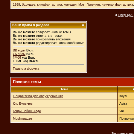
1999
,
будущее
,
кинофантастика
,
комедия
,
Мэтт Гроенинг
,
научная фантастика
«
Предыдущ
Ваши права в разделе
Вы
не можете
создавать новые темы
Вы
не можете
отвечать в темах
Вы
не можете
прикреплять вложения
Вы
не можете
редактировать свои сообщения
BB коды
Вкл.
Смайлы
Вкл.
[IMG]
код
Вкл.
HTML код
Выкл.
Правила форума
Похожие темы
Тема
Общая тема для обсуждения игр
Коул
Кир Булычев
Astra
Генри Лайон Олди
Val
Muslimgauze
Потполки
Текущее врем