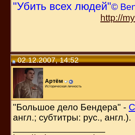
"Убить всех людей"
© Be
http://m
02.12.2007, 14:52
Артём
Историческая личность
"Большое дело Бендера" -
С
англ.; субтитры: рус., англ.).
__________________