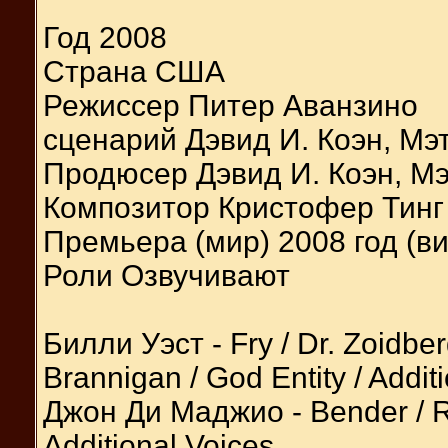
Год 2008
Страна США
Режиссер Питер Аванзино
сценарий Дэвид И. Коэн, Мэ
Продюсер Дэвид И. Коэн, Мэ
Композитор Кристофер Тинг
Премьера (мир) 2008 год (в
Роли Озвучивают
Билли Уэст - Fry / Dr. Zoidbe
Brannigan / God Entity / Addit
Джон Ди Маджио - Bender / R
Additional Voices