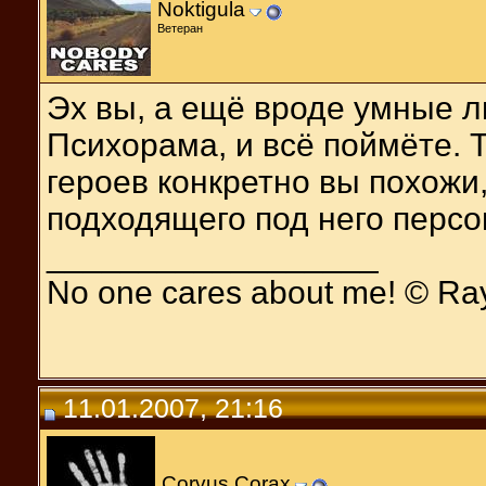
Noktigula
Ветеран
Эх вы, а ещё вроде умные л
Психорама, и всё поймёте. Т
героев конкретно вы похожи,
подходящего под него перс
__________________
No one cares about me! © Ra
11.01.2007, 21:16
Corvus Corax