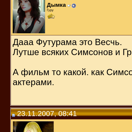
Дымка
Гуру
Дааа Футурама это Весчь.
Лутше всяких Симсонов и Г
А фильм то какой. как Симс
актерами.
23.11.2007, 08:41