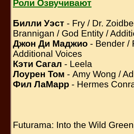
Роли Озвучивают
Билли Уэст
- Fry / Dr. Zoidb
Brannigan / God Entity / Addit
Джон Ди Маджио
- Bender /
Additional Voices
Кэти Сагал
- Leela
Лоурен Том
- Amy Wong / Add
Фил ЛаМарр
- Hermes Conrad
Futurama: Into the Wild Gree