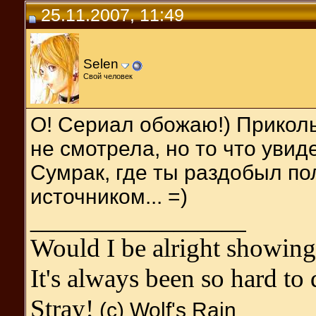
25.11.2007, 11:49
Selen
Свой человек
О! Сериал обожаю!) Приколь
не смотрела, но то что увид
Сумрак, где ты раздобыл п
источником... =)
__________________
Would I be alright showing
It's always been so hard to 
Stray!
(с) Wolf's Rain