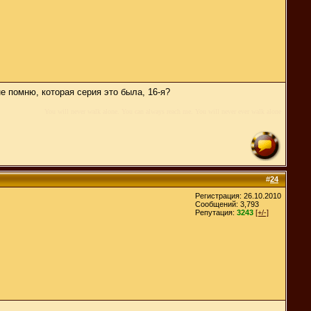
е помню, которая серия это была, 16-я?
You will never walk alone. You can always reach me. You will never ever walk alone
#
24
Регистрация: 26.10.2010
Сообщений: 3,793
Репутация:
3243
[+/-]