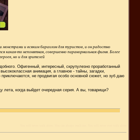
и монстрами и всяким барахлом для туристов, и он радостно
ится какая-то непонятная, совершенно паранормальная фигня. Более
ероев, но и для зрителей
добного. Офигенный, интересный, скрупулезно проработанный
ысококлассная анимация, а главное - тайны, загадки,
 приключаются, не продвигая особо основной сюжет, но зуб даю
у лета, когда выйдет очередная серия. А вы, товарищи?
You will never walk alone. You can always reach me. You will never ever walk alone