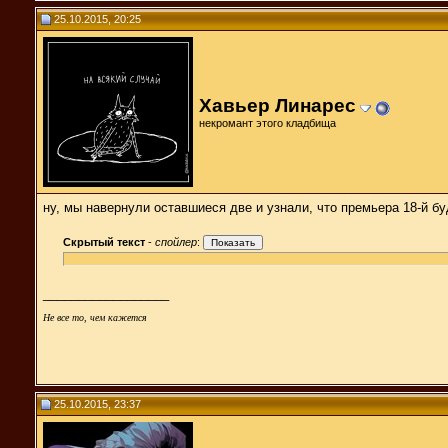
25.10.2015, 20:25
Хавьер Линарес
некромант этого кладбища
ну, мы навернули оставшиеся две и узнали, что премьера 18-й бу
Скрытый текст
-
спойлер
:
__________________
Не все то, чем кажется
25.10.2015, 23:37