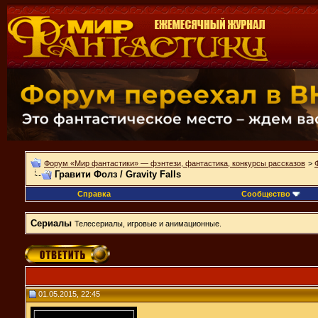
Форум «Мир фантастики» — фэнтези, фантастика, конкурсы рассказов
>
Гравити Фолз / Gravity Falls
Справка
Сообщество
Сериалы
Телесериалы, игровые и анимационные.
01.05.2015, 22:45