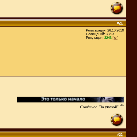
#
21
Регистрация: 26.10.2010
Сообщений: 3,793
Репутация:
3243
[+/-]
☥
Сообщ-во "За упокой"
#
22