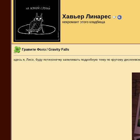
Хавьер Линарес
некромант этого кладбища
Гравити Фолз / Gravity Falls
здесь я, Лисо, буду потихонечку запиливать подробную тему по крутому диснеевск