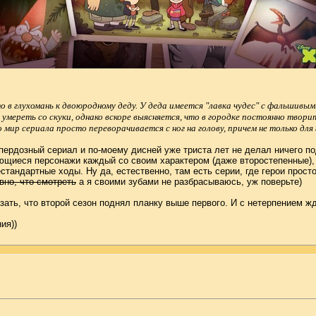
 в глухомань к двоюродному деду. У деда имеется "лавка чудес" с фальшивым
 умереть со скуки, однако вскоре выясняется, что в городке постоянно твор
ир сериала просто переворачивается с ног на голову, причем не только для г
рдозный сериал и по-моему дисней уже триста лет не делал ничего по
щиеся персонажи каждый со своим характером (даже второстепенные), в
андартные ходы. Ну да, естественно, там есть серии, где герои просто
вно, что смотреть
а я своими зубами не разбрасываюсь, уж поверьте)
ать, что второй сезон поднял планку выше первого. И с нетерпением жд
ия))