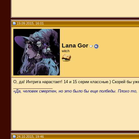
19.09.2015, 16:01
Lana Gor
witch
О, да! Интрига нарастает! 14 и 15 серии классные.) Скорей бы уж
__________________
«Да, человек смертен, но это было бы еще полбеды. Плохо то, 
24.10.2015, 19:46