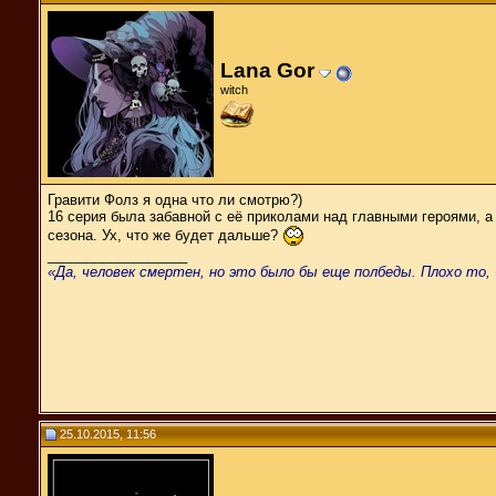
Lana Gor
witch
Гравити Фолз я одна что ли смотрю?)
16 серия была забавной с её приколами над главными героями, а 
сезона. Ух, что же будет дальше?
__________________
«Да, человек смертен, но это было бы еще полбеды. Плохо то, 
25.10.2015, 11:56