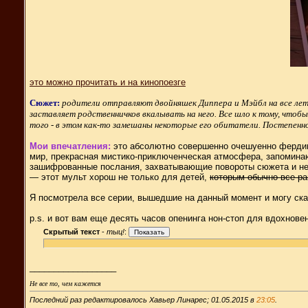
это можно прочитать и на кинопоезге
Сюжет:
родители отправляют двойняшек Диппера и Мэйбл на все лето
заставляет родственничков вкалывать на него. Все шло к тому, чтобы
того - в этом как-то замешаны некоторые его обитатели. Постепенно м
Мои впечатления:
это абсолютно совершенно очешуенно фердипе
мир, прекрасная мистико-приключенческая атмосфера, запоминаю
зашифрованные послания, захватывающие повороты сюжета и нест
— этот мульт хорош не только для детей,
которым обычно все ра
Я посмотрела все серии, вышедшие на данный момент и могу сказ
p.s. и вот вам еще десять часов опенинга нон-стоп для вдохновен
Скрытый текст
-
тыц!
:
__________________
Не все то, чем кажется
Последний раз редактировалось Хавьер Линарес; 01.05.2015 в
23:05
.