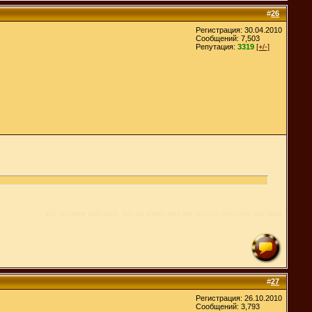
#
26
Регистрация: 30.04.2010
Сообщений: 7,503
Репутация:
3319
[+/-]
You will never walk alone. You can always reach me. You will never ever walk alone
#
27
Регистрация: 26.10.2010
Сообщений: 3,793