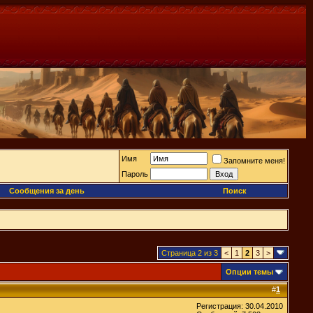
Имя
Запомните меня!
Пароль
Сообщения за день
Поиск
Страница 2 из 3
<
1
2
3
>
Опции темы
#
1
Регистрация: 30.04.2010