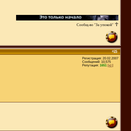
☥
Сообщ-во "За упокой"
#
25
Регистрация: 20.02.2007
Сообщений: 10,575
Репутация:
1651
[+/-]