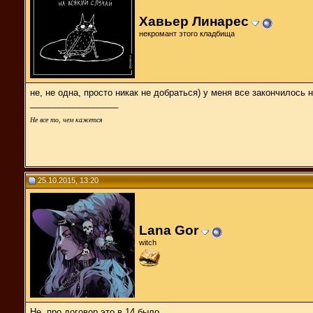
Хавьер Линарес
некромант этого кладбища
не, не одна, просто никак не добраться) у меня все закончилось
__________________
Не все то, чем кажется
25.10.2015, 13:20
Lana Gor
witch
Не, про договор это в 14 было.