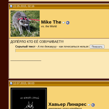
22.05.2015, 02:16
Mike The
vs. the World
ДОПЁРЛО КТО ЕЁ ОЗВУЧИВАЕТ!!!
Скрытый текст
-
А то дежавууу - как почесаться нельзя
:
__________________
12.07.2015, 00:03
Хавьер Линарес
некромант этого кладбища