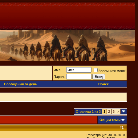
Имя
Запомните меня!
Пароль
Сообщения за день
Поиск
Страница 1 из 3
1
2
3
>
Опции темы
#
1
Регистрация: 30.04.2010