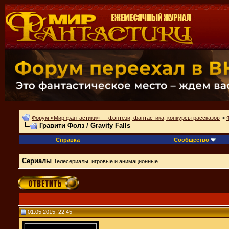
Форум «Мир фантастики» — фэнтези, фантастика, конкурсы рассказов
>
Гравити Фолз / Gravity Falls
Справка
Сообщество
Сериалы
Телесериалы, игровые и анимационные.
01.05.2015, 22:45