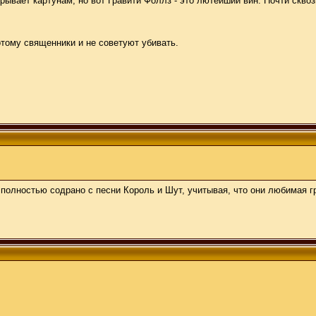
грывает картунам, но вот Гравити Фоллз - это лютейший вин. Почти скв
отому священники и не советуют убивать.
полностью содрано с песни Король и Шут, учитывая, что они любимая г