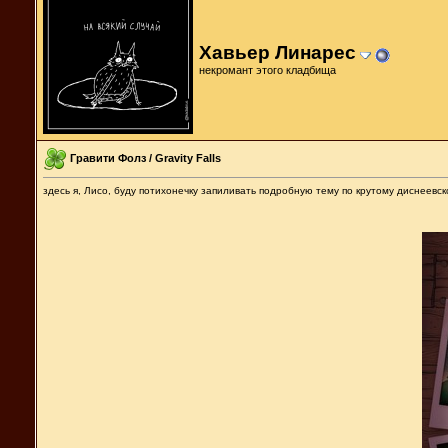
Хавьер Линарес
некромант этого кладбища
Гравити Фолз / Gravity Falls
здесь я, Лисо, буду потихонечку запиливать подробную тему по крутому диснеевск