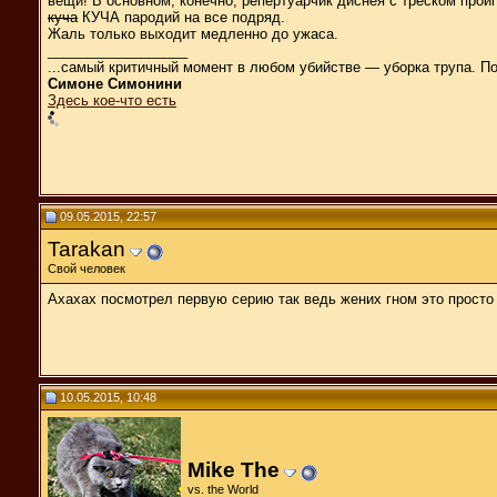
вещи! В основном, конечно, репертуарчик диснея с треском прои
куча
КУЧА пародий на все подряд.
Жаль только выходит медленно до ужаса.
__________________
...самый критичный момент в любом убийстве — уборка трупа. П
Симоне Симонини
Здесь кое-что есть
09.05.2015, 22:57
Tarakan
Свой человек
Ахахах посмотрел первую серию так ведь жених гном это просто 
10.05.2015, 10:48
Mike The
vs. the World