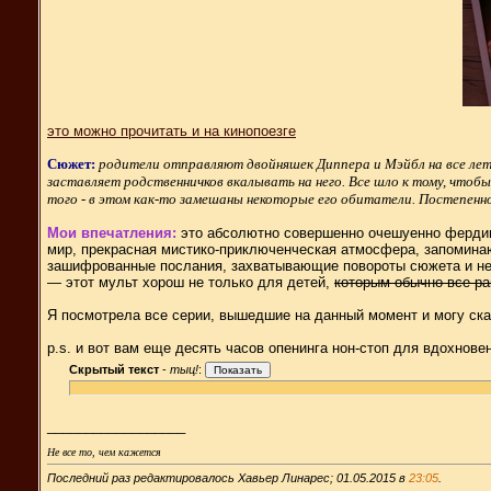
это можно прочитать и на кинопоезге
Сюжет:
родители отправляют двойняшек Диппера и Мэйбл на все лето
заставляет родственничков вкалывать на него. Все шло к тому, чтобы
того - в этом как-то замешаны некоторые его обитатели. Постепенно м
Мои впечатления:
это абсолютно совершенно очешуенно фердипе
мир, прекрасная мистико-приключенческая атмосфера, запоминаю
зашифрованные послания, захватывающие повороты сюжета и нест
— этот мульт хорош не только для детей,
которым обычно все ра
Я посмотрела все серии, вышедшие на данный момент и могу сказ
p.s. и вот вам еще десять часов опенинга нон-стоп для вдохновен
Скрытый текст
-
тыц!
:
__________________
Не все то, чем кажется
Последний раз редактировалось Хавьер Линарес; 01.05.2015 в
23:05
.