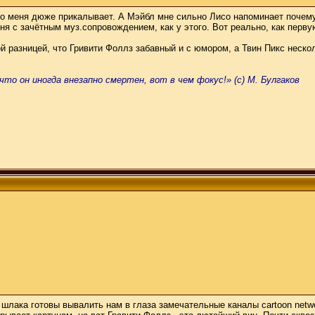
но меня дюже прикалывает. А Мэйбл мне сильно Лисо напоминает почему-т
ня с зачётным муз.сопровождением, как у этого. Вот реально, как перву
й разницей, что Гривити Фоллз забавный и с юмором, а Твин Пикс неско
что он иногда внезапно смертен, вот в чем фокус!» (с) М. Булгаков
лака готовы вывалить нам в глаза замечательные каналы cartoon network