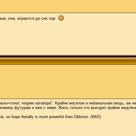
рые, кхм, играются до сих пор
риалы+плюс теории заговора". Крайне веселая и небанальная вещь, аж н
комину футурам и иже с ними. Жаль только что выходит крайне медленно
e, so hope literally is more powerful than Oblivion. (WtO)