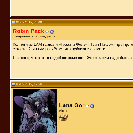
01.05.2015, 23:09
Robin Pack
смотритель этого кладбища
Коллеги из LAM назвали «Гравити Фолз» «Твин Пиксом» для детей
сюжета. С явным расчётом, что публика их заметит.
Я в шоке, что кто-то подобное замечает. Это ж каким надо быть
03.05.2015, 17:50
Lana Gor
witch