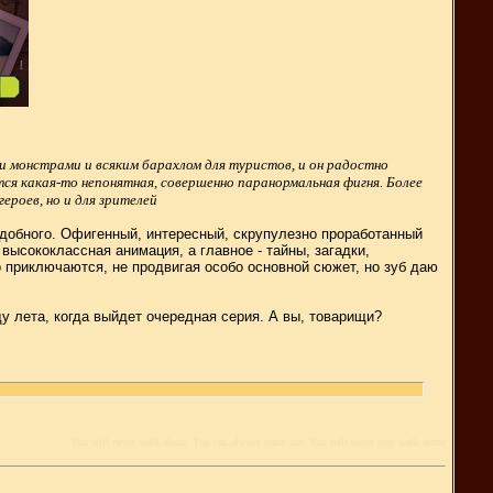
и монстрами и всяким барахлом для туристов, и он радостно
ится какая-то непонятная, совершенно паранормальная фигня. Более
ероев, но и для зрителей
добного. Офигенный, интересный, скрупулезно проработанный
ысококлассная анимация, а главное - тайны, загадки,
 приключаются, не продвигая особо основной сюжет, но зуб даю
у лета, когда выйдет очередная серия. А вы, товарищи?
You will never walk alone. You can always reach me. You will never ever walk alone