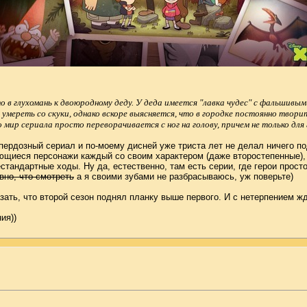
 в глухомань к двоюродному деду. У деда имеется "лавка чудес" с фальшивым
 умереть со скуки, однако вскоре выясняется, что в городке постоянно твор
ир сериала просто переворачивается с ног на голову, причем не только для г
рдозный сериал и по-моему дисней уже триста лет не делал ничего по
щиеся персонажи каждый со своим характером (даже второстепенные), в
андартные ходы. Ну да, естественно, там есть серии, где герои просто
вно, что смотреть
а я своими зубами не разбрасываюсь, уж поверьте)
ать, что второй сезон поднял планку выше первого. И с нетерпением жд
ия))