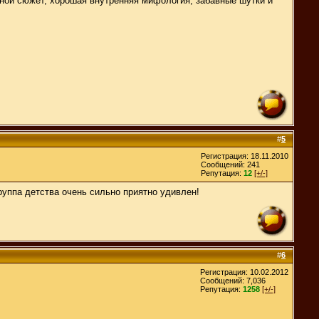
озной сюжет, хорошая внутренняя мифология, забавные шутки и
#
5
Регистрация: 18.11.2010
Сообщений: 241
Репутация:
12
[+/-]
руппа детства очень сильно приятно удивлен!
#
6
Регистрация: 10.02.2012
Сообщений: 7,036
Репутация:
1258
[+/-]