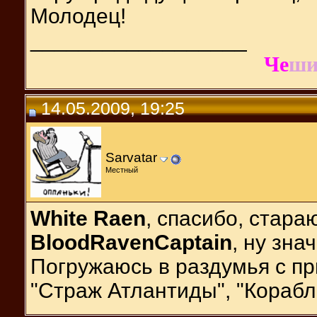
Молодец!
__________________
Че
ш
14.05.2009, 19:25
Sarvatar
Местный
White Raen
, спасибо, стара
BloodRavenCaptain
, ну зна
Погружаюсь в раздумья с п
"Страж Атлантиды", "Корабл