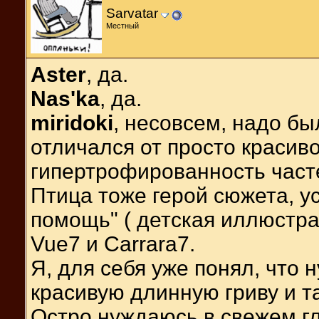
Sarvatar
Местный
Aster
, да.
Nas'ka
, да.
miridoki
, несовсем, надо бы
отличался от просто красив
гипертрофированность часте
Птица тоже герой сюжета, ус
помощь" ( детская иллюстра
Vue7 и Carrara7.
Я, для себя уже понял, что 
красивую длинную гриву и та
Остро нуждаюсь в свежем г