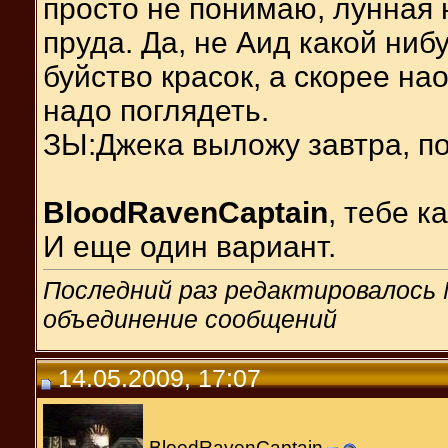
просто не понимаю, лунная 
пруда. Да, не Аид какой ниб
буйство красок, а скорее на
надо поглядеть.
ЗЫ:Джека выложу завтра, п
BloodRavenCaptain
, тебе к
И еще один вариант.
Последний раз редактировалось M
объединение сообщений
14.05.2009, 17:07
BloodRavenCaptain