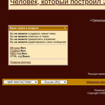
Человек, который построил 
«
Предыдущ
Ваши права в разделе
Вы
не можете
создавать новые темы
Вы
не можете
отвечать в темах
Вы
не можете
прикреплять вложения
Вы
не можете
редактировать свои сообщения
BB коды
Вкл.
Смайлы
Вкл.
[IMG]
код
Вкл.
HTML код
Выкл.
Правила форума
Текущее врем
Обратная свя
Powered b
Copyright ©2000