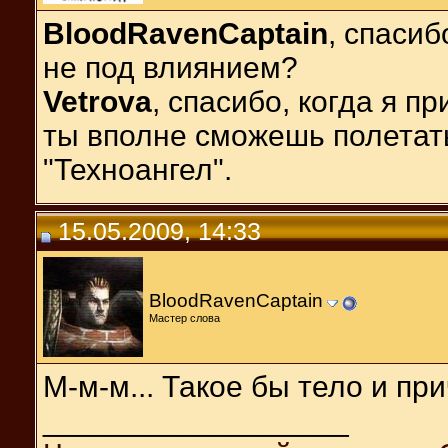
BloodRavenCaptain
, спасиб
не под влиянием?
Vetrova
, спасибо, когда я 
ты вполне сможешь полетать
"Техноангел".
15.05.2009, 14:33
BloodRavenCaptain
Мастер слова
М-м-м... Такое бы тело и при
__________________