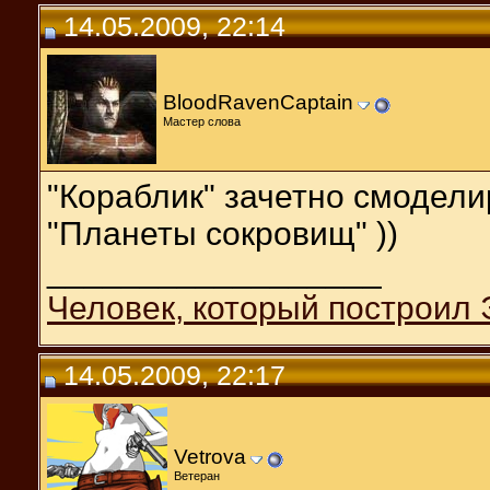
14.05.2009, 22:14
BloodRavenCaptain
Мастер слова
"Кораблик" зачетно смодели
"Планеты сокровищ" ))
__________________
Человек, который построил 
14.05.2009, 22:17
Vetrova
Ветеран