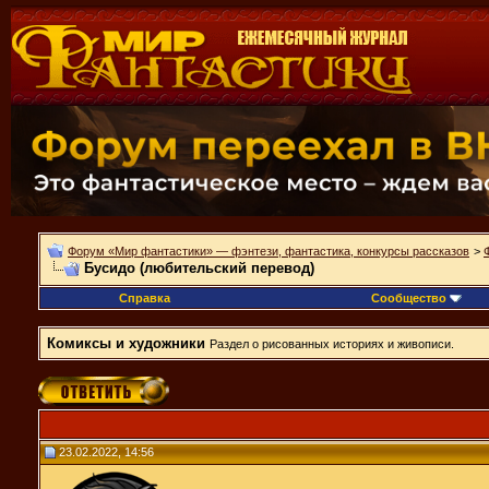
Форум «Мир фантастики» — фэнтези, фантастика, конкурсы рассказов
>
Бусидо (любительский перевод)
Справка
Сообщество
Комиксы и художники
Раздел о рисованных историях и живописи.
23.02.2022, 14:56