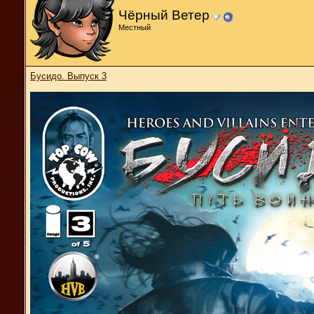
Чёрный Ветер
Местный
Бусидо. Выпуск 3