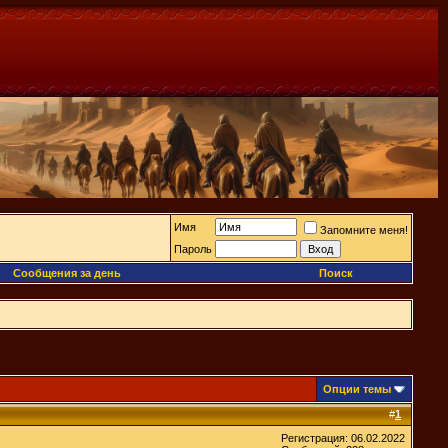
Имя
Запомните меня!
Пароль
Сообщения за день
Поиск
Опции темы
#
1
Регистрация: 06.02.2022