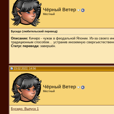
Чёрный Ветер
Местный
Бусидо (любительский перевод)
Описание
:
Кичиро - чужак в феодальной Японии. Из-за своего и
традиционным способом… устранив иноземную сверхъестественн
Статус перевода:
завершён.
23.02.2022, 14:56
Чёрный Ветер
Местный
Бусидо. Выпуск 1