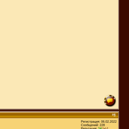
#
4
Регистрация: 06.02.2022
Сообщений: 228
Репутация:
14
[+/-]