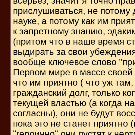
всерьез, значит я точно прав
прислушиваться, не потому 
науке, а потому как им при
к запретному знанию, эдак
(притом что в наше время с
выдирать за свои убеждения
вообще ключевое слово "при
Первом мире в массе своей 
что им приятно ( что уж там,
гражданский долг, только ко
текущей властью (а когда на
согласны), они не будут вос
пока это не станет приятно 
"героично" они пустят к черт