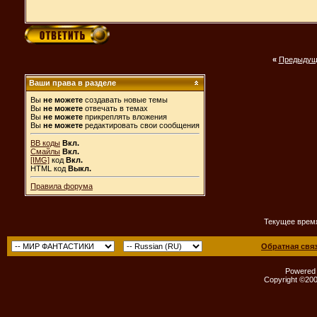
«
Предыдущ
Ваши права в разделе
Вы
не можете
создавать новые темы
Вы
не можете
отвечать в темах
Вы
не можете
прикреплять вложения
Вы
не можете
редактировать свои сообщения
BB коды
Вкл.
Смайлы
Вкл.
[IMG]
код
Вкл.
HTML код
Выкл.
Правила форума
Текущее врем
Обратная свя
Powered b
Copyright ©2000