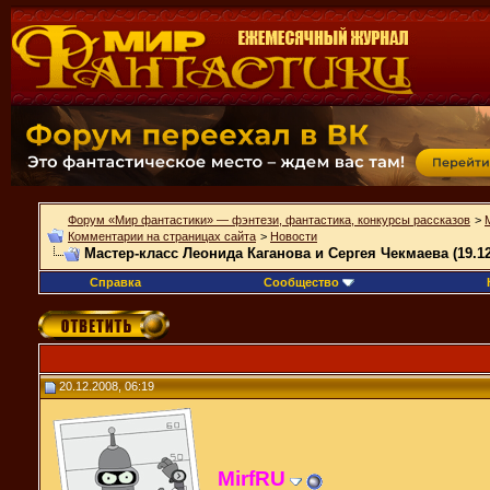
Форум «Мир фантастики» — фэнтези, фантастика, конкурсы рассказов
>
Комментарии на страницах сайта
>
Новости
Мастер-класс Леонида Каганова и Сергея Чекмаева (19.12
Справка
Сообщество
20.12.2008, 06:19
MirfRU