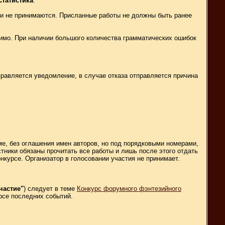
Статистика
.
и не принимаются. Присланные работы не должны быть ранее
тимо. При наличии большого количества грамматических ошибок
правляется уведомление, в случае отказа отправляется причина
ме, без оглашения имен авторов, но под порядковыми номерами,
стники обязаны прочитать все работы и лишь после этого отдать
нкурсе. Организатор в голосовании участия не принимает.
частие"
) следует в теме
Конкурс форумного фэнтезийного
рсе последних событий.