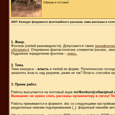
Офицер в отставке
2007: Конкурс форумного фэнтезийного рассказа: сами рассказы и гол
1. Жанр.
Фэнтези (любой разновидности). Допускаются также
технофэнтез
«Arcanum»
). Откровенно фантастических элементов (космос, звез
Подробное определение фэнтези –
здесь.
2. Тема.
Тема конкурса –
власть
в любой ее форме. Политическое господс
захватить власть над разумом, разве не так? Власть способна 
3. Прием работ.
Работы высылаются на почтовый ящик
mirfkonkurs(собака)mail.
Внимание: не нужно слать рассказы организатору в личку! 
Работы принимаются в формате .doc со следующими настройками
разделенные нижним подчеркиванием (_): форумный никнейм авто