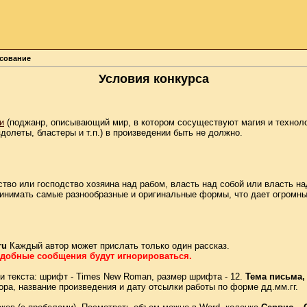
осование
Условия конкурса
и
(поджанр, описывающий мир, в котором сосуществуют магия и технол
долеты, бластеры и т.п.) в произведении быть не должно.
тво или господство хозяина над рабом, власть над собой или власть н
принимать самые разнообразные и оригинальные формы, что дает огромны
ru
Каждый автор может прислать только один рассказ.
Подобные сообщения будут игнорироваться.
 текста: шрифт - Times New Roman, размер шрифта - 12.
Тема письма,
ра, название произведения и дату отсылки работы по форме дд.мм.гг.