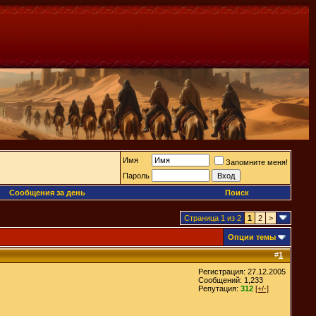
Имя
Запомните меня!
Пароль
Сообщения за день
Поиск
Страница 1 из 2
1
2
>
Опции темы
#
1
Регистрация: 27.12.2005
Сообщений: 1,233
Репутация:
312
[+/-]