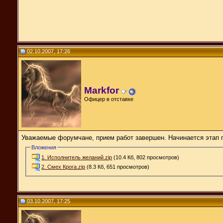
02.10.2007, 17:26
Markfor
Офицер в отставке
Уважаемые форумчане, прием работ завершен. Начинается этап 
Вложения
1. Исполнитель желаний.zip
(10.4 Кб, 802 просмотров)
2. Смех Крога.zip
(8.3 Кб, 651 просмотров)
03.10.2007, 17:25