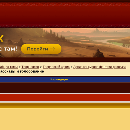
Общие темы
>
Творчество
>
Творческий архив
>
Архив конкурсов фэнтези-рассказа
рассказы и голосование
Календарь