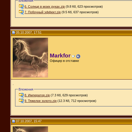
Вложения
6. Солнце в моих руках.zip
(9.8 Кб, 623 просмотров)
7. Побочный эффект.zip
(9.5 Кб, 637 просмотров)
05.10.2007, 17:51
Markfor
Офицер в отставке
.
Вложения
8. Император.zip
(7.3 Кб, 629 просмотров)
9. Тяжелое золото.zip
(12.3 Кб, 712 просмотров)
07.10.2007, 15:47