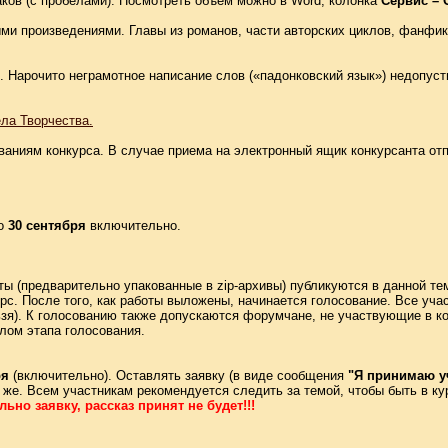
аков (с пробелами). Посмотреть объем можно в Word, колонка
Сервис – 
и произведениями. Главы из романов, части авторских циклов, фанфик
 Нарочито неграмотное написание слов («падонковский язык») недопус
ла Творчества.
ованиям конкурса. В случае приема на электронный ящик конкурсанта от
до
30 сентября
включительно.
ты (предварительно упакованные в zip-архивы) публикуются в данной те
рс. После того, как работы выложены, начинается голосование. Все уча
льзя). К голосованию также допускаются форумчане, не участвующие в ко
лом этапа голосования.
ря
(включительно). Оставлять заявку (в виде сообщения
"Я принимаю у
же. Всем участникам рекомендуется следить за темой, чтобы быть в ку
ьно заявку, рассказ принят не будет!!!