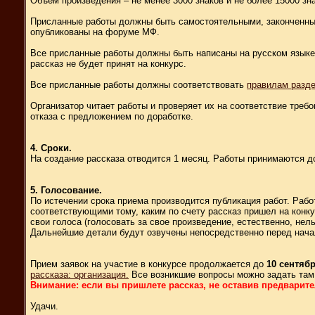
Объем произведения – не менее 3000 знаков и не более 15000 зн
Присланные работы должны быть самостоятельными, законченным
опубликованы на форуме МФ.
Все присланные работы должны быть написаны на русском языке.
рассказ не будет принят на конкурс.
Все присланные работы должны соответствовать
правилам разде
Организатор читает работы и проверяет их на соответствие треб
отказа с предложением по доработке.
4. Сроки.
На создание рассказа отводится 1 месяц. Работы принимаются 
5. Голосование.
По истечении срока приема производится публикация работ. Рабо
соответствующими тому, каким по счету рассказ пришел на конку
свои голоса (голосовать за свое произведение, естественно, не
Дальнейшие детали будут озвучены непосредственно перед нача
Прием заявок на участие в конкурсе продолжается до
10 сентяб
рассказа: организация.
Все возникшие вопросы можно задать там 
Внимание: если вы пришлете рассказ, не оставив предварител
Удачи.