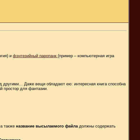
огия) и
фэнтезийный паропанк
(пример – компьютерная игра
ад другими… Даже вещи обладают ею: интересная книга способна
й простор для фантазии.
а также
название высылаемого файла
должны содержать