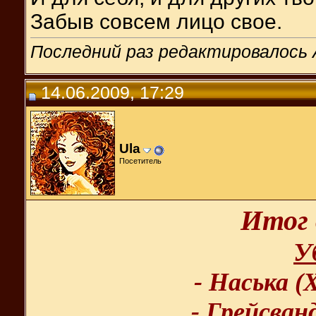
Забыв совсем лицо свое.
Последний раз редактировалось A
14.06.2009, 17:29
Ula
Посетитель
Итог 
У
- Наська (
- Грейсван