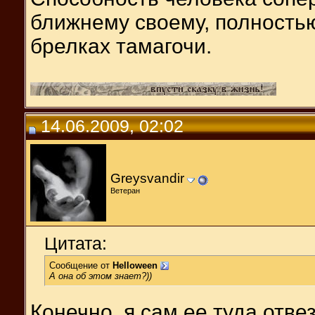
ближнему своему, полность
брелках тамагочи.
14.06.2009, 02:02
Greysvandir
Ветеран
Цитата:
Сообщение от
Helloween
А она об этом знает?))
Конечно, я сам ее туда отвез)