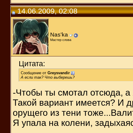
14.06.2009, 02:08
Nas'ka
Мастер слова
Цитата:
Сообщение от
Greysvandir
А если так? Что выберешь?
-Чтобы ты смотал отсюда, а 
Такой вариант имеется? И др
орущего из тени тоже...Вали
Я упала на колени, задыхая
__________________