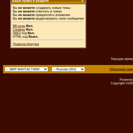
Ваши права в разделе
Вы
не можете
создавать новые темы
Вы
не можете
отвечать в темах
Вы
не можете
прикреплять вложения
Вы
не можете
редактировать свои сообщения
BB коды
Вкл.
Смайлы
Вкл.
[IMG]
код
Вкл.
HTML код
Выкл.
Правила форума
Текущее врем
Обратная свя
Powered b
Copyright ©2000