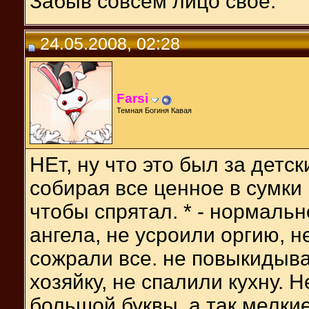
Забыв совсем лицо свое.
24.05.2008, 02:28
Farsi
Темная Богиня Кавая
НЕт, ну что это был за детс
собирая все ценное в сумки
чтобы спрятал. * - нормальн
ангела, не усроили оргию, н
сожрали все. не повыкидывал
хозяйку, не спалили кухну. Н
большой буквы, а так мелкие