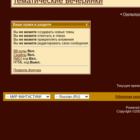
тематические вечеринки
«
Предыдущ
Ваши права в разделе
Вы
не можете
создавать новые темы
Вы
не можете
отвечать в темах
Вы
не можете
прикреплять вложения
Вы
не можете
редактировать свои сообщения
BB коды
Вкл.
Смайлы
Вкл.
[IMG]
код
Вкл.
HTML код
Выкл.
Правила форума
Текущее врем
Обратная свя
Powered b
Copyright ©2000