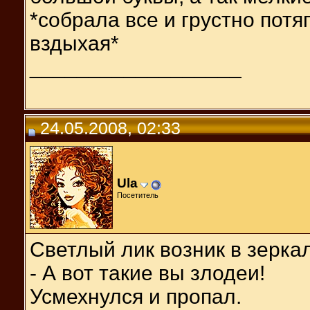
*собрала все и грустно потя
вздыхая*
__________________
24.05.2008, 02:33
Ula
Посетитель
Светлый лик возник в зерка
- А вот такие вы злодеи!
Усмехнулся и пропал.