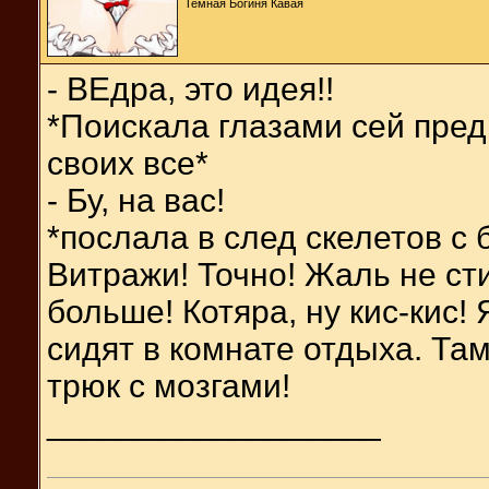
Темная Богиня Кавая
- ВЕдра, это идея!!
*Поискала глазами сей пред
своих все*
- Бу, на вас!
*послала в след скелетов с
Витражи! Точно! Жаль не ст
больше! Котяра, ну кис-кис!
сидят в комнате отдыха. Та
трюк с мозгами!
__________________