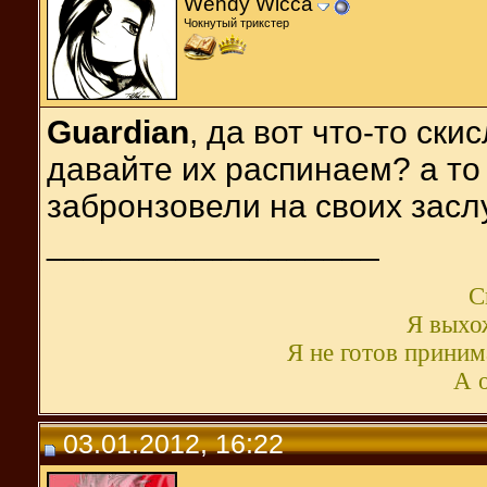
Wendy Wicca
Чокнутый трикстер
Guardian
, да вот что-то ск
давайте их распинаем? а то
забронзовели на своих заслу
__________________
С
Я выхож
Я не готов принима
А о
03.01.2012, 16:22