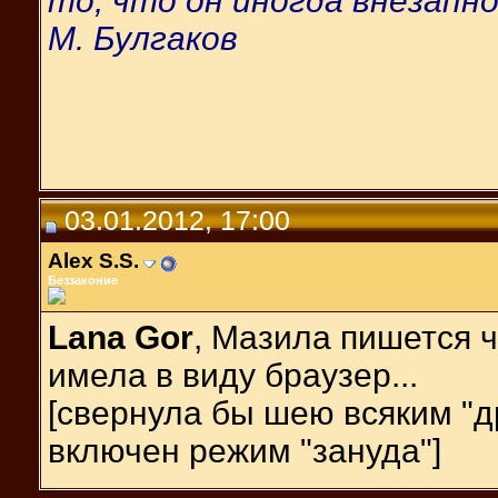
то, что он иногда внезапно
М. Булгаков
03.01.2012, 17:00
Alex S.S.
Беззаконие
Lana Gor
, Мазила пишется ч
имела в виду браузер...
[свернула бы шею всяким "
включен режим "зануда"]