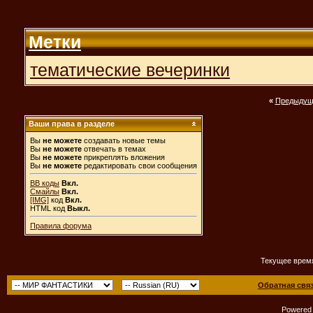
Метки
тематические вечеринки
«
Предыдущ
Ваши права в разделе
Вы
не можете
создавать новые темы
Вы
не можете
отвечать в темах
Вы
не можете
прикреплять вложения
Вы
не можете
редактировать свои сообщения
BB коды
Вкл.
Смайлы
Вкл.
[IMG]
код
Вкл.
HTML код
Выкл.
Правила форума
Текущее врем
Обратная свя
Powered b