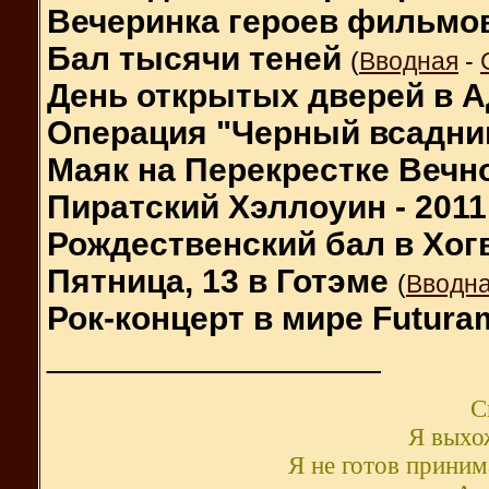
Вечеринка героев фильмо
Бал тысячи теней
(
Вводная
-
День открытых дверей в А
Операция "Черный всадни
Маяк на Перекрестке Вечн
Пиратский Хэллоуин - 2011
Рождественский бал в Хог
Пятница, 13 в Готэме
(
Вводн
Рок-концерт в мире Futur
__________________
С
Я выхож
Я не готов принима