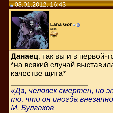
03.01.2012, 16:43
Lana Gor
witch
Данаец
, так вы и в первой-
*на всякий случай выставил
качестве щита*
__________________
«Да, человек смертен, но 
то, что он иногда внезапно
М. Булгаков