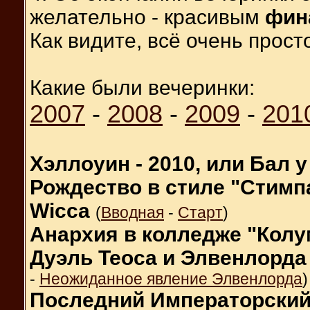
желательно - красивым
фин
Как видите, всё очень просто
Какие были вечеринки:
2007
-
2008
-
2009
-
201
Хэллоуин - 2010, или Бал 
Рождество в стиле "Стимп
Wicca
(
Вводная
-
Старт
)
Анархия в колледже "Кол
Дуэль Теоса и Элвенлорда
-
Неожиданное явление Элвенлорда
)
Последний Императорский