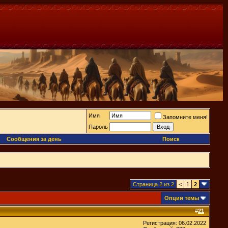
Имя
Запомните меня!
Пароль
Сообщения за день
Поиск
Страница 2 из 2
<
1
2
Опции темы
#
21
Регистрация: 06.02.2022