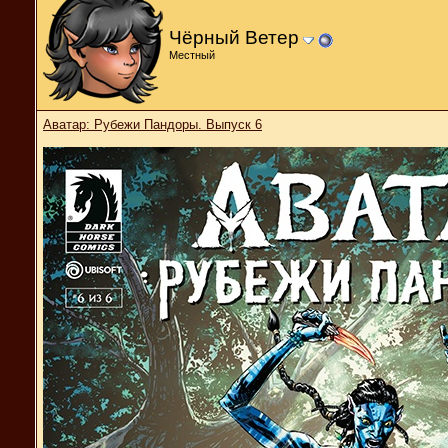
Чёрный Ветер
Местный
Аватар: Рубежи Пандоры. Выпуск 6