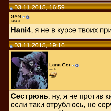
03.11.2015, 16:59
GAN
Забанен
Hani4
, я не в курсе твоих пр
03.11.2015, 19:16
Lana Gor
witch
Сестрюнь
, ну, я не против 
если таки отрублюсь, не се