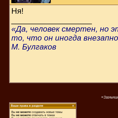
Ня!
__________________
«Да, человек смертен, но 
то, что он иногда внезапно
М. Булгаков
«
Предыдущ
Ваши права в разделе
Вы
не можете
создавать новые темы
Вы
не можете
отвечать в темах