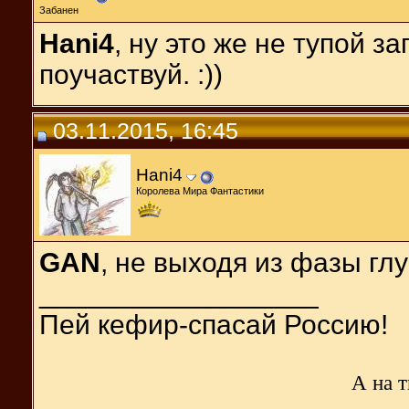
Забанен
Hani4
, ну это же не тупой з
поучаствуй. :))
03.11.2015, 16:45
Hani4
Королева Мира Фантастики
GAN
, не выходя из фазы гл
__________________
Пей кефир-спасай Россию!
А на т