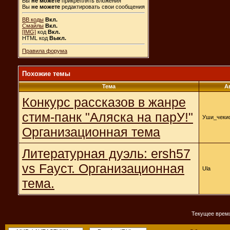
Вы
не можете
прикреплять вложения
Вы
не можете
редактировать свои сообщения
BB коды
Вкл.
Смайлы
Вкл.
[IMG]
код
Вкл.
HTML код
Выкл.
Правила форума
Похожие темы
Тема
А
Конкурс рассказов в жанре
стим-панк "Аляска на парУ!"
Уши_чеки
Организационная тема
Литературная дуэль: ersh57
vs Fауст. Организационная
Ula
тема.
Текущее врем