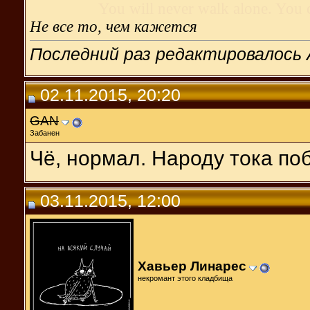
You will never walk alone. You 
Не все то, чем кажется
Последний раз редактировалось A
02.11.2015, 20:20
GAN
Забанен
Чё, нормал. Народу тока поб
03.11.2015, 12:00
Хавьер Линарес
некромант этого кладбища