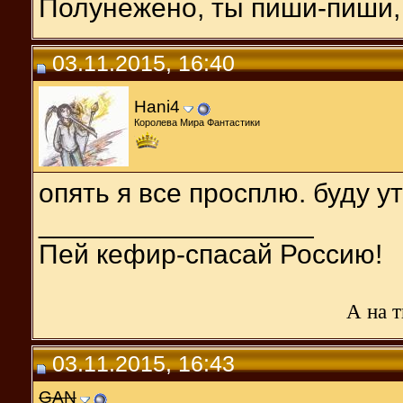
Полунежено, ты пиши-пиши, 
03.11.2015, 16:40
Hani4
Королева Мира Фантастики
опять я все просплю. буду у
__________________
Пей кефир-спасай Россию!
А на т
03.11.2015, 16:43
GAN