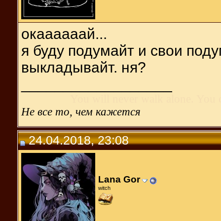
окаааааай...
я буду подумайт и свои под
выкладывайт. ня?
__________________
You will never walk alone. You 
Не все то, чем кажется
24.04.2018, 23:08
Lana Gor
witch