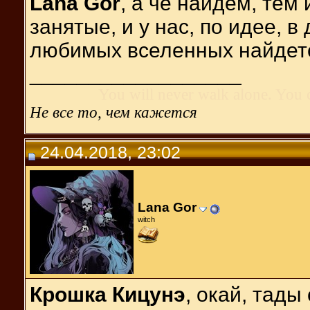
Lana Gor
, а че найдем, тем
занятые, и у нас, по идее, 
любимых вселенных найдетс
__________________
You will never walk alone. You 
Не все то, чем кажется
24.04.2018, 23:02
Lana Gor
witch
Крошка Кицунэ
, окай, тады