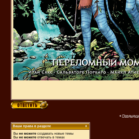
«
Предыдущ
Ваши права в разделе
Вы
не можете
создавать новые темы
Вы
не можете
отвечать в темах