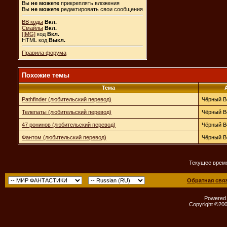
Вы
не можете
прикреплять вложения
Вы
не можете
редактировать свои сообщения
BB коды
Вкл.
Смайлы
Вкл.
[IMG]
код
Вкл.
HTML код
Выкл.
Правила форума
Похожие темы
Тема
Pathfinder (любительский перевод)
Чёрный В
Телепаты (любительский перевод)
Чёрный В
47 ронинов (любительский перевод)
Чёрный В
Фантом (любительский перевод)
Чёрный В
Текущее врем
Обратная свя
Powered b
Copyright ©2000