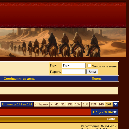
Имя
Запомните меня!
Пароль
Сообщения за день
Поиск
Страница 141 из 141
«
Первая
<
41
91
131
137
138
139
140
141
Опции темы
#
2801
Регистрация: 07.04.2017