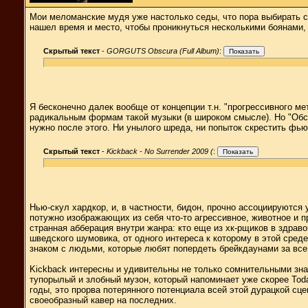
Мои меломанские мудя уже настолько седы, что пора выбирать се
нашел время и место, чтобы проникнуться несколькими боянами
Скрытый текст
-
GORGUTS Obscura (Full Album)
:
Я бесконечно далек вообще от концепции т.н. "прогрессивного м
радикальным формам такой музыки (в широком смысле). Но "Обску
нужно после этого. Ни унылого шреда, ни попыток скрестить фью
Скрытый текст
-
Kickback - No Surrender 2009 (
:
Нью-скул хардкор, и, в частности, бидон, прочно ассоциируются 
потужно изображающих из себя что-то агрессивное, животное и п
странная абберация внутри жанра: кто еще из хк-рщиков в здраво
шведского шумовика, от одного интереса к которому в этой среде
знаком с людьми, которые любят попердеть брейкдаунами за все
Kickback интересны и удивительны не только сомнительными зна
тупорылый и злобный музон, который напоминает уже скорее Today
годы, это прорва потерянного потенциала всей этой дурацкой сц
своеобразный кавер на последних.