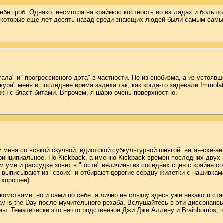
бе гроб. Однако, несмотря на крайнюю костность во взглядах и большо
, которые еще лет десять назад среди знающих людей были самым-сам
етала" и "прогрессивного дэта" в частности. Не из снобизма, а из усто
ра" меня в последнее время задела так, как когда-то задевали Immolat
жн с бласт-битами. Впрочем, я шарю очень поверхностно.
у меня со всякой скучной, идиотской субкультурной шнягой: веган-схе-а
ринципиальное. Но Kickback, а именно Kickback времен последних двух а
м уме и рассудке зовет в "гости" величины из соседних сцен с крайне с
 выписывают из "своих" и отбирают дорогие сердцу жилетки с нашивками 
 хорошее).
комствами, но и сами по себе: я лично не слышу здесь уже никакого с
 is the Day после мучительного рехаба. Вслушайтесь в эти диссонансы и
ены. Тематически это нечто родственное Джи Джи Аллину и Brainbombs, 