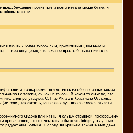
е предубеждение против почти всего метала кроме блэка, я
ым обшим местом:
явшейся любви к более тупорылым, примитивным, шумным и
ion. Такое ощущение, что в жанре просто больше ничего не
нтифа, юнити, говнарьские гиги детишек из обеспеченных семей,
льбомов не таковы, ох как не таковы. В каком-то смысле, это
омнительной репутацией: О.Т. из Akitsa и Кристиана Оллсона,
(история, так сказать, из первых рук, волею случая отчасти
тарорежимного бидона или NYHC, я слышу отрывной, по-хорошему
 хреначилово, это то, чем могли бы стать Integrity в лучшие
что радует еще больше. К слову, на крайнем альбоме был даже