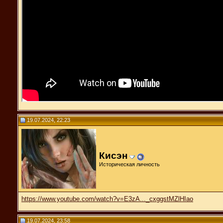
19.07.2024, 22:23
Кисэн
Историческая личность
https://www.youtube.com/watch?v=E3zA..._cxggstMZlHIao
19.07.2024, 23:58