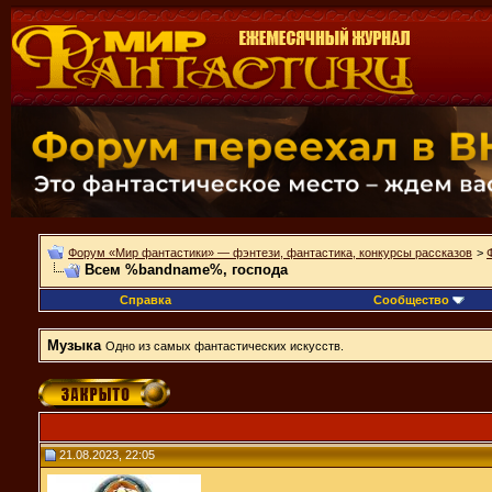
Форум «Мир фантастики» — фэнтези, фантастика, конкурсы рассказов
>
Всем %bandname%, господа
Справка
Сообщество
Музыка
Одно из самых фантастических искусств.
21.08.2023, 22:05