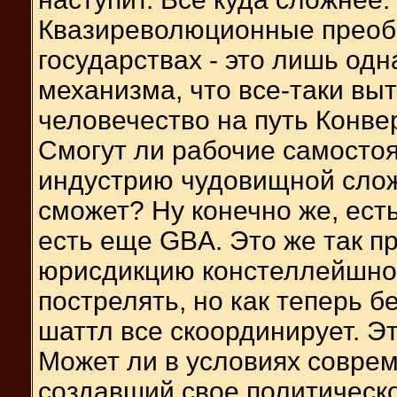
Квазиреволюционные преоб
государствах - это лишь од
механизма, что все-таки вы
человечество на путь Конве
Смогут ли рабочие самосто
индустрию чудовищной сложн
сможет? Ну конечно же, есть
есть еще GBA. Это же так пр
юрисдикцию констеллейшнов
пострелять, но как теперь б
шаттл все скоординирует. Э
Может ли в условиях соврем
создавший свое политическ