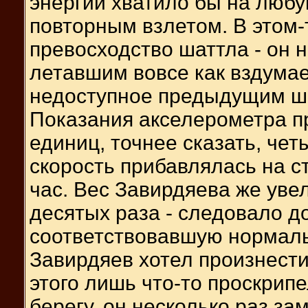
энергии хватило бы на любу
повторным взлетом. В этом
превосходство шаттла - он 
летавшим вовсе как вздумает
недоступное предыдущим ш
Показания акселерометра пр
единиц, точнее сказать, чет
скорость прибавлялась на с
час. Вес Завирдяева же уве
десятых раза - следовало д
соответствовавшую нормаль
Завирдяев хотел произнести
этого лишь что-то проскрипе
берегу, он несколько раз за