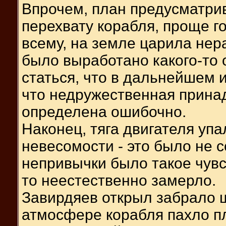
Впрочем, план предусматри
перехвату корабля, проще го
всему, на земле царила нер
было выработано какого-то
статься, что в дальнейшем и
что недружественная прина
определена ошибочно.
Наконец, тяга двигателя уп
невесомости - это было не со
непривычки было такое чувст
то неестественно замерло.
Завирдяев открыл забрало ш
атмосфере корабля пахло пл