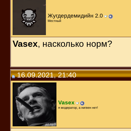
Жугдердемидийн 2.0
Местный
Vasex
, насколько норм?
16.09.2021, 21:40
Vasex
я модератор, а нигвен нет!