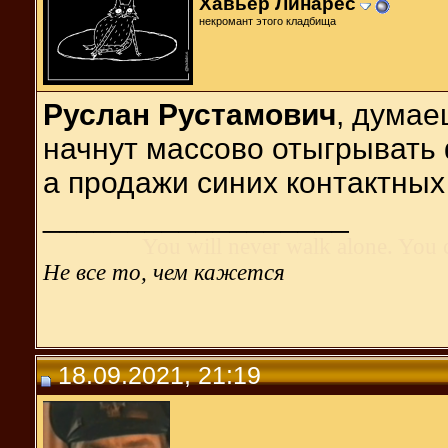
Хавьер Линарес
некромант этого кладбища
Руслан Рустамович
, думае
начнут массово отыгрывать
а продажи синих контактных 
__________________
You will never walk alone. You 
Не все то, чем кажется
18.09.2021, 21:19