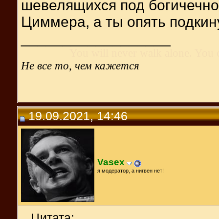
шевелящихся под богичечно
Циммера, а ты опять подки
__________________
You will never walk alone. You 
Не все то, чем кажется
19.09.2021, 14:46
Vasex
я модератор, а нигвен нет!
Цитата: