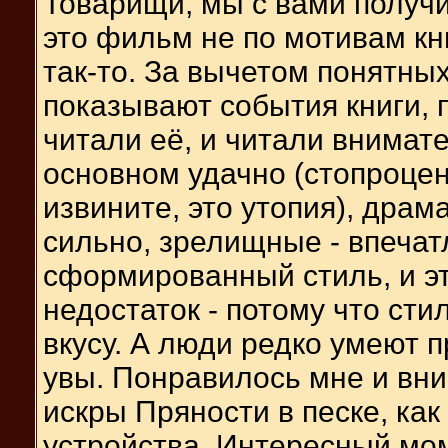
Товарищи, мы с вами получи
это фильм не по мотивам кни
так-то. За вычетом понятны
показывают события книги, 
читали её, и читали внимат
основном удачно (стопроцен
извините, это утопия), дра
сильно, зрелищные - впечат
сформированный стиль, и эт
недостаток - потому что сти
вкусу. А люди редко умеют п
увы. Понравилось мне и вни
искры Пряности в песке, ка
устройства. Интересный мом