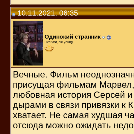
10.11.2021, 06:35
Одинокий странник
Live fast, die young
Вечные. Фильм неоднозначны
присущая фильмам Марвел, 
любовная история Серсей и 
дырами в связи привязки к 
хватает. Не самая худшая ча
отсюда можно ожидать недо