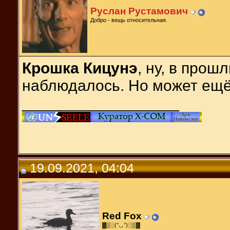
Руслан Рустамович
Добро - вещь относительная.
Крошка Кицунэ
, ну, в прош
наблюдалось. Но может ещё
__________________
19.09.2021, 04:04
Red Fox
▓▒░(°◡°)░▒▓