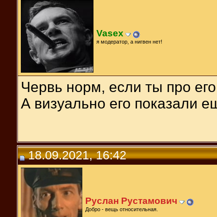
Vasex
я модератор, а нигвен нет!
Червь норм, если ты про ег
А визуально его показали е
18.09.2021, 16:42
Руслан Рустамович
Добро - вещь относительная.