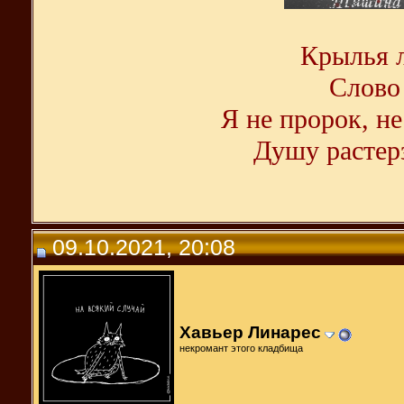
Крылья л
Слово 
Я не пророк, не
Душу растерз
09.10.2021, 20:08
Хавьер Линарес
некромант этого кладбища