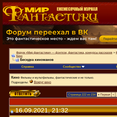
Форум «Мир фантастики» — фэнтези, фантастика, конкурсы рассказов
>
Кино
Беседка киноманов
Справка
Сообщество
Кино
Фильмы и мультфильмы, фантастические и не только.
Вокруг кино
Подразделы:
Страница 222 из 234
«
Первая
<
16.09.2021, 21:32