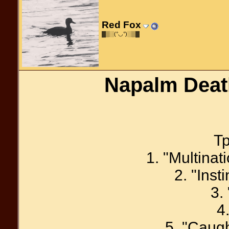
Red Fox
▓▒░(°◡°)░▒▓
Napalm Deat
Тр
1. "Multinat
2. "Inst
3. 
4
5. "Caugh