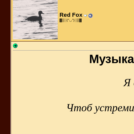
Red Fox
▓▒░(°◡°)░▒▓
Музыка
Я 
Чтоб устреми