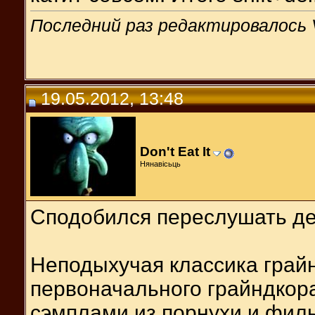
Последний раз редактировалось V
19.05.2012, 13:48
Don't Eat It
Нянавісьць
Сподобился переслушать де
Неподыхучая классика грайнд
первоначального грайндкора
сэмплами из порнухи и фил