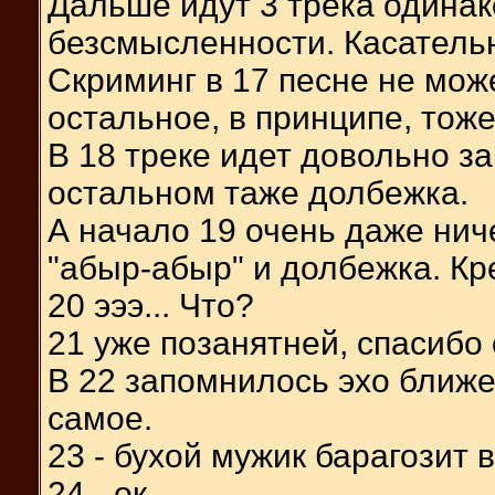
Дальше идут 3 трека одинак
безсмысленности. Касательн
Скриминг в 17 песне не може
остальное, в принципе, тоже
В 18 треке идет довольно з
остальном таже долбежка.
А начало 19 очень даже нич
"абыр-абыр" и долбежка. Кре
20 эээ... Что?
21 уже позанятней, спасибо 
В 22 запомнилось эхо ближе 
самое.
23 - бухой мужик барагозит 
24 - ок.