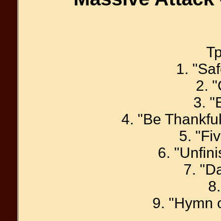
Тр
1. "Sa
2. 
3. "
4. "Be Thankfu
5. "Fi
6. "Unfin
7. "D
8.
9. "Hymn 