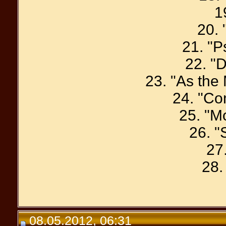
1
20. 
21. "P
22. "
23. "As the
24. "C
25. "M
26. "
27
28.
08.05.2012, 06:31