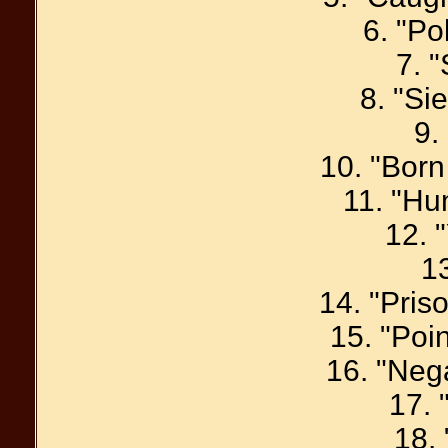
6. "Po
7. "
8. "Si
9.
10. "Born
11. "H
12. 
13
14. "Pris
15. "Poi
16. "Neg
17. 
18.