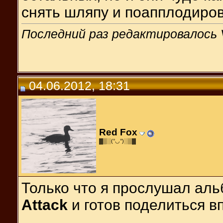
снять шляпу и поапплодиро
Последний раз редактировалось V
04.06.2012, 18:31
Red Fox
▓▒░(°◡°)░▒▓
Только что я прослушал ал
Attack
и готов поделиться в