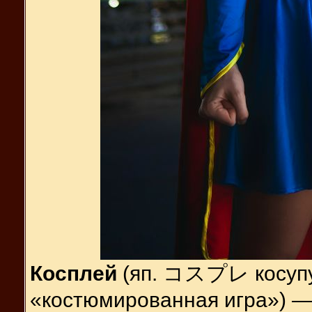
Косплей
(яп. コスプレ косупурэ
«костюмированная игра») —