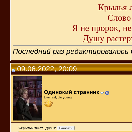
Крылья л
Слово 
Я не пророк, не
Душу растерз
Последний раз редактировалось 
09.06.2022, 20:09
Одинокий странник
Live fast, die young
Скрытый текст
-
Дарья
: