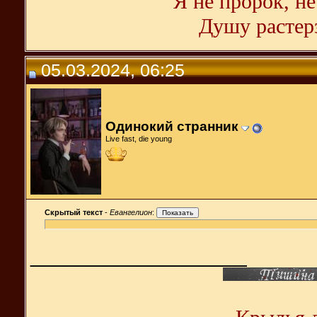
Я не пророк, не
Душу растерз
05.03.2024, 06:25
Одинокий странник
Live fast, die young
Скрытый текст
-
Евангелион
:
__________________