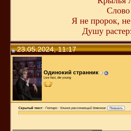
Крылья л
Слово 
Я не пророк, не
Душу растерз
23.05.2024, 11:17
Одинокий странник
Live fast, die young
Скрытый текст
-
Гютаро - Клинок рассекающий демонов
:
__________________