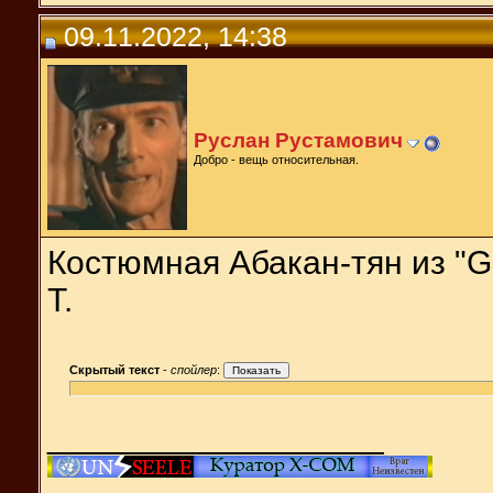
09.11.2022, 14:38
Руслан Рустамович
Добро - вещь относительная.
Костюмная Абакан-тян из "Gir
T.
Скрытый текст
-
спойлер
:
__________________