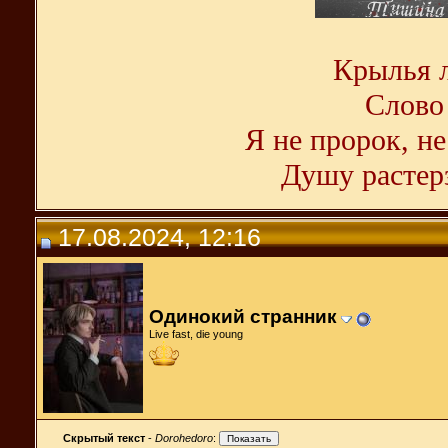
Крылья л
Слово 
Я не пророк, не
Душу растерз
17.08.2024, 12:16
Одинокий странник
Live fast, die young
Скрытый текст
-
Dorohedoro
: