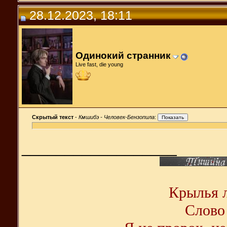
28.12.2023, 18:11
Одинокий странник
Live fast, die young
Скрытый текст
-
Кмшибэ - Человек-Бензопила
:
__________________
Крылья л
Слово 