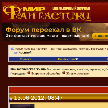
Форум «Мир фантастики» — фэнтези, фантастика, конкурсы рассказов
>
Косплей
Справка
Сообщество
Фантастическая жизнь
Фестивали фантастики, конвенты, игротеки, клуб
Встречи в оффлайне
,
Живые ролевые
Подразделы:
13.06.2012, 08:47