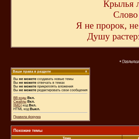
Крылья л
Слово 
Я не пророк, не
Душу растерз
«
Предыдущ
Ваши права в разделе
Вы
не можете
создавать новые темы
Вы
не можете
отвечать в темах
Вы
не можете
прикреплять вложения
Вы
не можете
редактировать свои сообщения
BB коды
Вкл.
Смайлы
Вкл.
[IMG]
код
Вкл.
HTML код
Выкл.
Правила форума
Похожие темы
Тема