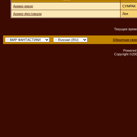
Аниме-юмор
СУМРАК
Аниме-фестивали
Лея
Текущее врем
Обратная свя
Powered b
Copyright ©2000