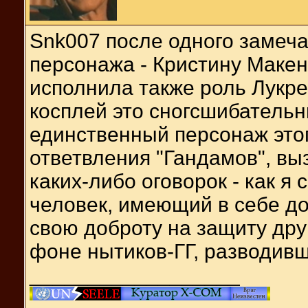
Snk007 после одного замеча
персонажа - Кристину Макен
исполнила также роль Лукре
косплей это сногсшибательн
единственный персонаж этог
ответвления "Гандамов", в
каких-либо оговорок - как я
человек, имеющий в себе д
свою доброту на защиту дру
фоне нытиков-ГГ, разводив
__________________