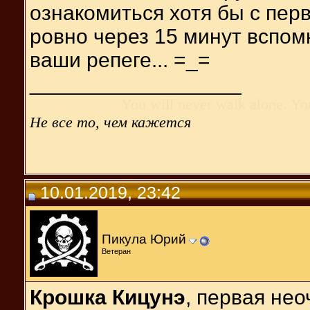
ознакомиться хотя бы с перв
ровно через 15 минут вспомн
ваши репеге... =_=
__________________
You will never walk alone. Yo
Не все то, чем кажется
10.01.2019, 23:42
Пикула Юрий
Ветеран
Крошка Кицунэ
, первая нео