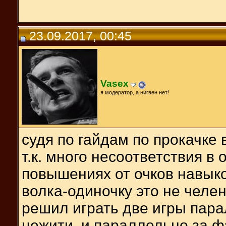
23.09.2017, 00:45
Vasex
я модератор, а нигвен нет!
судя по гайдам по прокачке 
т.к. много несоответствия в
повышениях от очков навыков 
волка-одиночку это не челен
решил играть две игры парал
нежити, и параллельно за ф