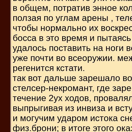
в общем, потратив энное ко
ползая по углам арены , те
чтобы нормально их воскрес
босса в это время и пытаясь 
удалось поставить на ноги в
уже почти во всеоружии. м
регенится кстати.
так вот дальше зарешало вот
стелсер-некромант, где зар
течение 2ух ходов, проваля
выпрыгивая из инвиза и вст
и могучим ударом истока сн
физ.брони; в итоге этого ок