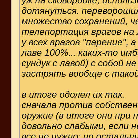
уж на сковородке, использ
дотянуться. переворошил
множество сохранений, че
телепортация врагов на 
у всех врагов "парение", 
лаве 100%... каких-то им
сундук с лавой) с собой н
застрять вообще с такой
в итоге одолел их так.
сначала против собствен
оружие (в итоге они при 
довольно слабыми, если 
все не нужно; но остальн