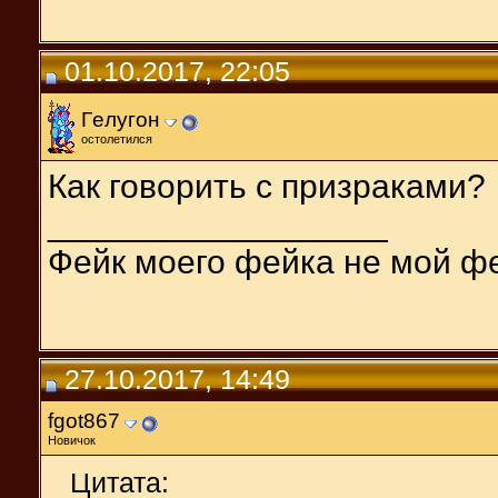
01.10.2017, 22:05
Гeлугон
остолетился
Как говорить с призраками?
__________________
Фейк моего фейка не мой ф
27.10.2017, 14:49
fgot867
Новичок
Цитата: