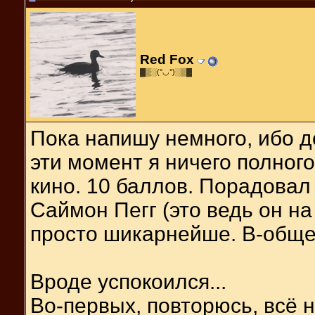
Red Fox
▓▒░(°◡°)░▒▓
Пока напишу немного, ибо до
эти момент я ничего полного
кино. 10 баллов. Порадовал
Саймон Пегг (это ведь он на
просто шикарнейше. В-обще
Вроде успокоился...
Во-первых, повторюсь, всё 