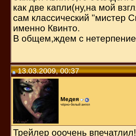
как две капли(ну,на мой взг
сам классический "мистер С
именно Квинто.
В общем,ждем с нетерпение
13.03.2009, 00:37
Медея
чёрно-белый ангел
Трейлер ооочень впечатлил!