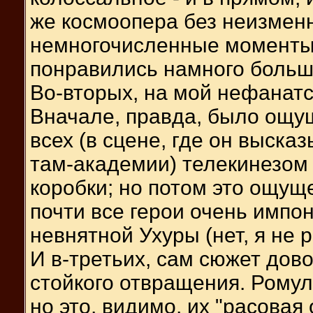
же космоопера без неизменн
немногочисленные моменты 
понравились намного больш
Во-вторых, на мой нефанатс
Вначале, правда, было ощу
всех (в сцене, где он выска
там-академии) телекинезом
коробки; но потом это ощущ
почти все герои очень импо
невнятной Ухуры (нет, я не р
И в-третьих, сам сюжет дов
стойкого отвращения. Ромул
но это, видимо, их "расовая