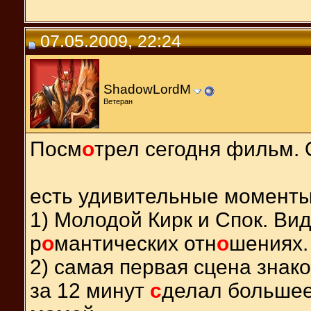
07.05.2009, 22:24
ShadowLordM
Ветеран
Посм
о
трел сегодня фильм.
есть удивительные моменты
1) Молодой Кирк и Спок. Ви
р
о
мантических отн
о
шениях.
2) самая первая сцена знак
за 12 минут
с
делал большее 