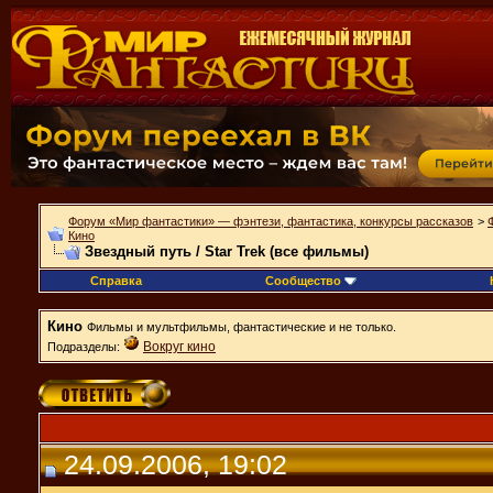
Форум «Мир фантастики» — фэнтези, фантастика, конкурсы рассказов
>
Кино
Звездный путь / Star Trek (все фильмы)
Справка
Сообщество
Кино
Фильмы и мультфильмы, фантастические и не только.
Вокруг кино
Подразделы:
24.09.2006, 19:02