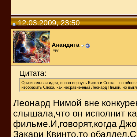
12.03.2009, 23:50
Анандита
Гуру
Цитата:
Оригинальная идея, снова вернуть Кирка и Спока... но обно
изобразить Спока, как несравненный Леонард Нимой, но выгл
Леонард Нимой вне конкурен
слышала,что он исполнит ка
фильме.И,говорят,когда Дж
Закари Квинто,то обалдел.С