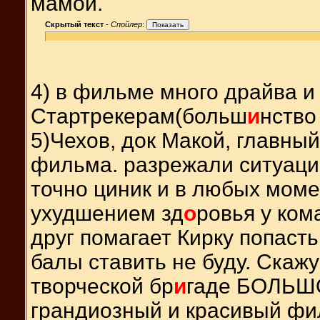
мамой.
Скрытый текст
-
Спойлер
:
4) в фильме много драйва и
Стартрекерам(больш
и
нство
5)Чехов, док Макой, главны
фильма. разрежали ситуаци
точно циник и в любых моме
ухудшением зд
о
ровья у ком
друг помагает Кирку попасть
балы ставить не буду. Скаж
творческой бр
и
гаде БОЛЬШ
грандиозный и красивый фи