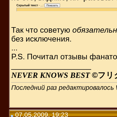
Скрытый текст
-
...
:
Так что советую
обязатель
без исключения.
...
P.S. Почитал отзывы фанатов
__________________
NEVER KNOWS BEST
©フリ
Последний раз редактировалось 
07.05.2009, 19:23