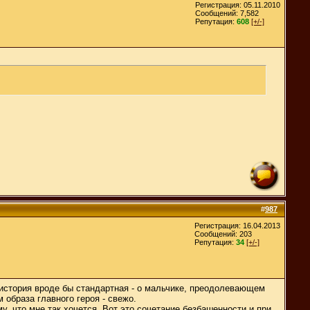
Регистрация: 05.11.2010
Сообщений: 7,582
Репутация:
608
[+/-]
#
987
Регистрация: 16.04.2013
Сообщений: 203
Репутация:
34
[+/-]
 история вроде бы стандартная - о мальчике, преодолевающем
 образа главного героя - свежо.
 что мне так хочется. Вот это сочетание безбашенности и при