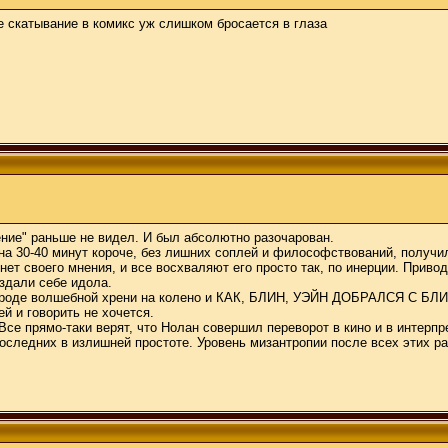
те скатывание в комикс уж слишком бросается в глаза
ние" раньше не видел. И был абсолютно разочарован.
на 30-40 минут короче, без лишних соплей и философствований, получи
ет своего мнения, и все восхваляют его просто так, по инерции. Приводя
оздали себе идола.
сти, вроде волшебной хрени на колено и КАК, БЛИН, УЭЙН ДОБРАЛСЯ
 говорить не хочется.
се прямо-таки верят, что Нолан совершил переворот в кино и в интерпр
последних в излишней простоте. Уровень мизантропии после всех этих р