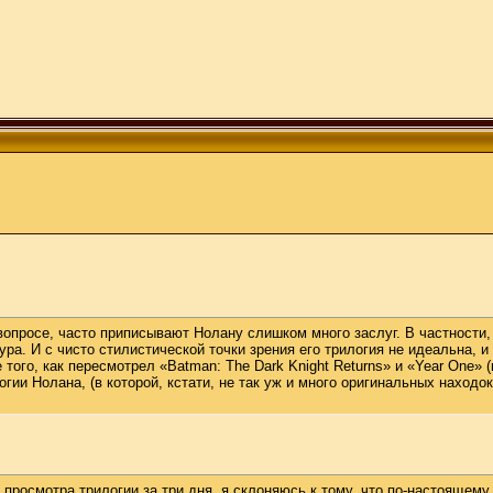
опросе, часто приписывают Нолану слишком много заслуг. В частности, 
ра. И с чисто стилистической точки зрения его трилогия не идеальна, и
 того, как пересмотрел «Batman: The Dark Knight Returns» и «Year One»
огии Нолана, (в которой, кстати, не так уж и много оригинальных находо
о просмотра трилогии за три дня, я склоняюсь к тому, что по-настоящем