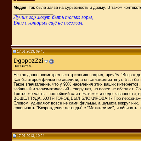
Медея
, так была заява на сурьезность и драму. В таком контекс
__________________
Лучше гор могут быть только горы,
Вниз с которых ещё не съезжал.
17.01.2013, 09:43
DgopozZzi
Посетитель
Не так давно посмотрел всю трилогию подряд, причём "Возрожде
Как бы второй фильм не хвалили, а он слишком затянут. Был бы 
Такое впечатление, что у 90% населения этих ваших интернетов, н
забавный и харизматический - спору нет, но вовсе не абсолют. С
Третья же часть - полнейший слив. Натяжек и недосказанно
ВОШЁЛ ТУДА, ХОТЯ ГОРОД БЫЛ БЛОКИРОВАН? Про персонажей и
Словом, удивляют вовсе не сами фильмы, а шумиха вокруг них. В
сравнивать "Возрождение легенды" с "Мстителями", и обвинять 
17.01.2013, 10:24