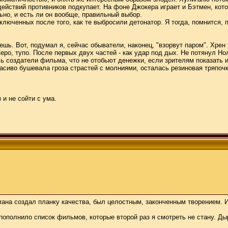
ействий противников подкупает. На фоне Джокера играет и Бэтмен, кото
ьно, и есть ли он вообще, правильный выбор.
ключенных после того, как те выбросили детонатор. Я тогда, помнится, 
ешь. Вот, подумал я, сейчас обыватели, наконец, "взорвут паром". Хрен
еро, тупо. После первых двух частей - как удар под дых. Не потянул Н
сь создатели фильма, что не отобьют денежки, если зрителям показать и
расиво бушевала гроза страстей с молниями, осталась резиновая тряпоч
и не сойти с ума.
ана создал планку качества, был целостным, законченным творением. И
пополнило список фильмов, которые второй раз я смотреть не стану. Д