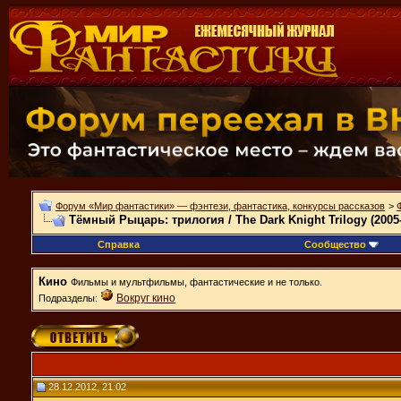
Форум «Мир фантастики» — фэнтези, фантастика, конкурсы рассказов
>
Тёмный Рыцарь: трилогия / The Dark Knight Trilogy (2005
Справка
Сообщество
Кино
Фильмы и мультфильмы, фантастические и не только.
Вокруг кино
Подразделы:
28.12.2012, 21:02