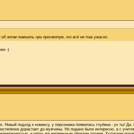
 об этом помнить при просмотре, то всё не так ужасно.
ее -)
 Новый подход к комиксу, у персонажа появилась глубина - ух ты! Да,
остепенно дорастает до мужчины. Но подано было интересно, а с учетом
зматичностью, и опять же интересным образом злодея. Хулиганю потому,