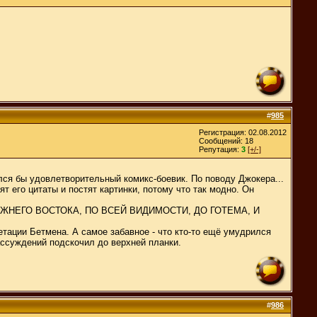
#
985
Регистрация: 02.08.2012
Сообщений: 18
Репутация:
3
[+/-]
лся бы удовлетворительный комикс-боевик. По поводу Джокера...
т его цитаты и постят картинки, потому что так модно. Он
 С БЛИЖНЕГО ВОСТОКА, ПО ВСЕЙ ВИДИМОСТИ, ДО ГОТЕМА, И
етации Бетмена. А самое забавное - что кто-то ещё умудрился
ассуждений подскочил до верхней планки.
#
986