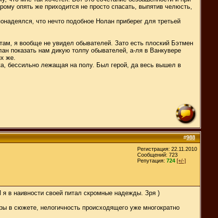
рому опять же приходится не просто спасать, выпятив челюсть,
понадеялся, что нечто подобное Нолан приберег для третьей
 там, я вообще не увидел обывателей. Зато есть плоский Бэтмен
олан показать нам дикую толпу обывателей, а-ля в Ванкувере
х же.
ка, бессильно лежащая на полу. Был герой, да весь вышел в
#
988
Регистрация: 22.11.2010
Сообщений: 723
Репутация:
724
[+/-]
 я в наивности своей питал скромные надежды. Зря )
ыры в сюжете, нелогичность происходящего уже многократно