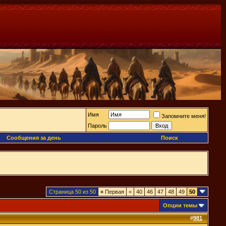
Имя
Запомните меня!
Пароль
Сообщения за день
Поиск
Страница 50 из 50
«
Первая
<
40
46
47
48
49
50
Опции темы
#
981