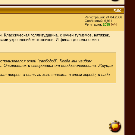
#
982
Регистрация: 24.04.2006
Сообщений: 6,911
Репутация:
2035
[+/-]
. Классическая голливудщина, с кучей тупизмов, натяжек,
опами укреплений мятежников. И финал довольно мил.
оспользовался этой "свободой". Когда мы увидим
ть. Опьяневших и озверевших от вседозволенности. Жрущих
т вопрос: а есть ли кого спасать в этом городе, и надо