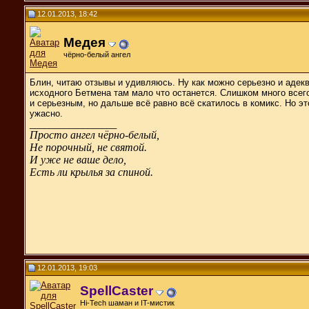
12.01.2013, 18:42
Медея
чёрно-белый ангел
Блин, читаю отзывы и удивляюсь. Ну как можно серьезно и адекв
исходного Бетмена там мало что останется. Слишком много всег
и серьезным, но дальше всё равно всё скатилось в комикс. Но эт
ужасно.
__________________
Просто ангел чёрно-белый,
Не порочный, не святой.
И уже не ваше дело,
Есть ли крылья за спиной.
12.01.2013, 19:03
SpellCaster
Hi-Tech шаман и IT-мистик