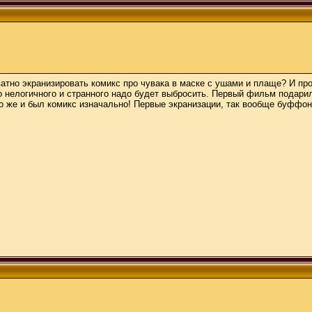
атно экранизировать комикс про чувака в маске с ушами и плаще? И про
о нелогичного и странного надо будет выбросить. Первый фильм подарил
о же и был комикс изначально! Первые экранизации, так вообще буффона