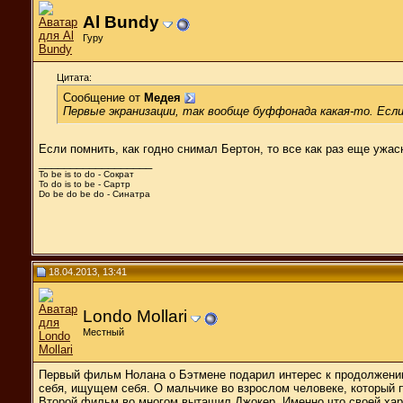
Al Bundy
Гуру
Цитата:
Сообщение от
Медея
Первые экранизации, так вообще буффонада какая-то. Если
Если помнить, как годно снимал Бертон, то все как раз еще ужасн
__________________
To be is to do - Сократ
To do is to be - Сартр
Do be do be do - Синатра
18.04.2013, 13:41
Londo Mollari
Местный
Первый фильм Нолана о Бэтмене подарил интерес к продолжению.
себя, ищущем себя. О мальчике во взрослом человеке, который п
Второй фильм во многом вытащил Джокер. Именно что своей хари