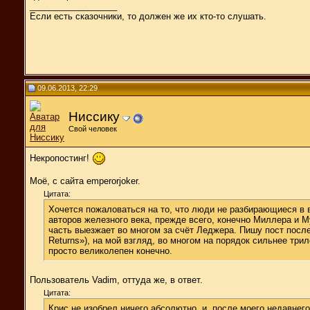
__________________
Если есть сказочники, то должен же их кто-то слушать.
09.06.2013, 22:29
Ниссику
Свой человек
Некропостинг!
Моё, с сайта emperorjoker.
Цитата:
Хочется пожаловаться на то, что люди не разбирающиеся в в
авторов железного века, прежде всего, конечно Миллера и Му
часть выезжает во многом за счёт Леджера. Пишу пост после
Returns»), на мой взгляд, во многом на порядок сильнее трил
просто великолепен конечно.
Пользователь Vadim, оттуда же, в ответ.
Цитата:
Крис не изобрел ничего абсолютно, и, после моего недавнег