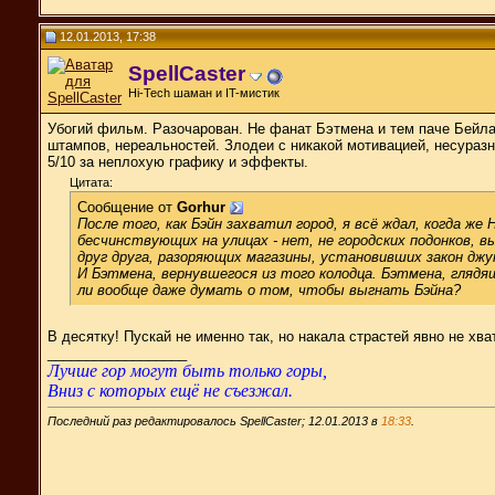
12.01.2013, 17:38
SpellCaster
Hi-Tech шаман и IT-мистик
Убогий фильм. Разочарован. Не фанат Бэтмена и тем паче Бейла
штампов, нереальностей. Злодеи с никакой мотивацией, несураз
5/10 за неплохую графику и эффекты.
Цитата:
Сообщение от
Gorhur
После того, как Бэйн захватил город, я всё ждал, когда ж
бесчинствующих на улицах - нет, не городских подонков,
друг друга, разоряющих магазины, установивших закон джу
И Бэтмена, вернувшегося из того колодца. Бэтмена, глядя
ли вообще даже думать о том, чтобы выгнать Бэйна?
В десятку! Пускай не именно так, но накала страстей явно не хва
__________________
Лучше гор могут быть только горы,
Вниз с которых ещё не съезжал.
Последний раз редактировалось SpellCaster; 12.01.2013 в
18:33
.