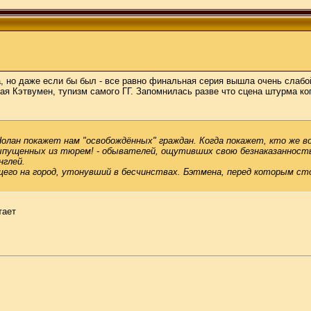
, но даже если бы был - все равно финальная серия вышла очень слабой
ная Кэтвумен, тупизм самого ГГ. Запомнилась разве что сцена штурма к
е Нолан покажет нам "освобождённых" граждан. Когда покажет, кто же в
 выпущенных из тюрем! - обывателей, ощутивших свою безнаказаннос
нглей.
щего на город, утонувший в бесчинствах. Бэтмена, перед которым стои
тает