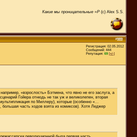
Какие мы проницательные =Р
(с) Alex S.S.
#
989
Регистрация: 02.05.2012
Сообщений: 444
Репутация:
69
[+/-]
например, «взрослость» Бэтмена, что явно не его заслуга, а
 сценарий Гойера отнюдь не так уж и великолепен, вторая
 (мультипликация по Миллеру), которые (особенно «…
к, большая часть ходов взята из комиксов). Хотя Леджер
у режиссерски революционной была первая часть.