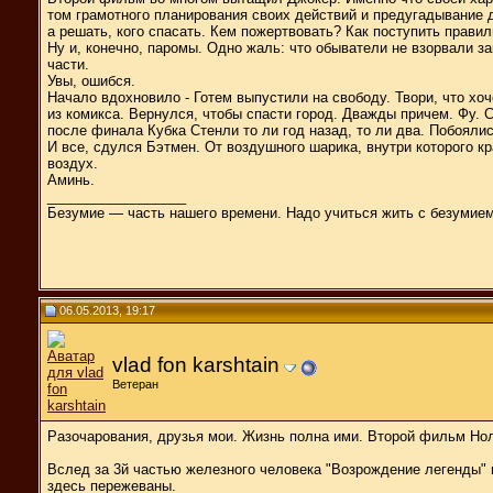
том грамотного планирования своих действий и предугадывание д
а решать, кого спасать. Кем пожертвовать? Как поступить правил
Ну и, конечно, паромы. Одно жаль: что обыватели не взорвали за
части.
Увы, ошибся.
Начало вдохновило - Готем выпустили на свободу. Твори, что хоч
из комикса. Вернулся, чтобы спасти город. Дважды причем. Фу. С
после финала Кубка Стенли то ли год назад, то ли два. Побояли
И все, сдулся Бэтмен. От воздушного шарика, внутри которого к
воздух.
Аминь.
__________________
Безумие — часть нашего времени. Надо учиться жить с безумием 
06.05.2013, 19:17
vlad fon karshtain
Ветеран
Разочарования, друзья мои. Жизнь полна ими. Второй фильм Нол
Вслед за 3й частью железного человека "Возрождение легенды" 
здесь пережеваны.