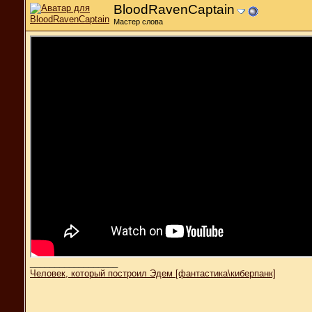
BloodRavenCaptain
Мастер слова
__________________
Человек, который построил Эдем [фантастика\киберпанк]