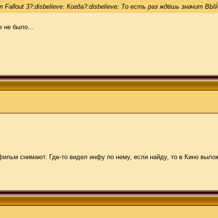
llout 3?:disbelieve: Когда?:disbelieve: То есть раз ждёшь значит В
 не было...
фильм снимают. Где-то видел инфу по нему, если найду, то в Кино выло