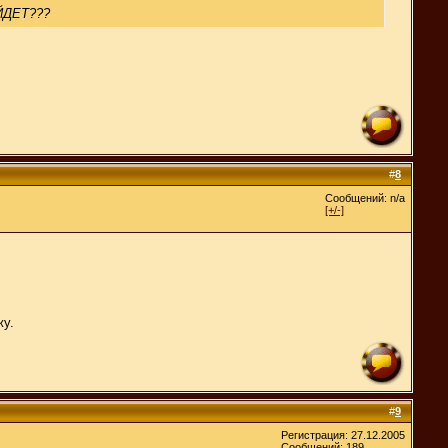
ЫЙДЕТ???
#
8
Сообщений: n/a
[+/-]
жу.
#
9
Регистрация: 27.12.2005
Сообщений: 189