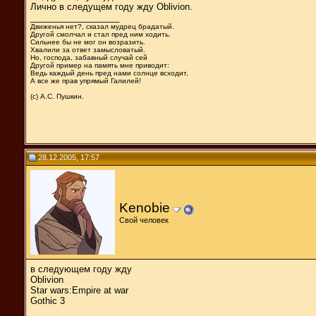
Лично в следущем году жду Oblivion.
__________________
Движенья нет?, сказал мудрец брадатый.
Другой смолчал и стал пред ним ходить.
Сильнее бы не мог он возразить.
Хвалили за ответ замысловатый.
Но, господа, забавный случай сей
Другой пример на память мне приводит:
Ведь каждый день пред нами солнце всходит,
А все же прав упрямый Галилей!
(с) А.С. Пушкин.
28.12.2005, 17:57
Kenobie
Свой человек
в следующем году жду
Oblivion
Star wars:Empire at war
Gothic 3