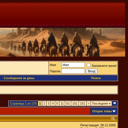
Имя
Запомните меня!
Пароль
Сообщения за день
Поиск
Страница 1 из 175
1
2
3
4
5
11
51
101
151
>
Последняя
»
Опции темы
#
1
Регистрация: 28.12.2005