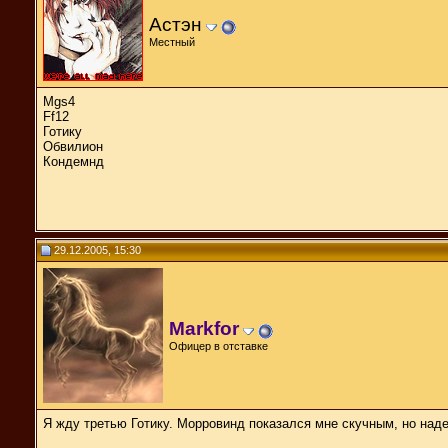
Астэн
Местный
Mgs4
Ff12
Готику
Обвилион
Кондемнд
29.12.2005, 15:30
Markfor
Офицер в отставке
Я жду третью Готику. Морровинд показался мне скучным, но наде