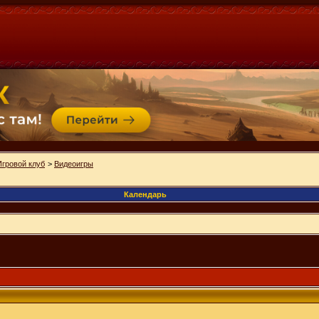
Игровой клуб
>
Видеоигры
Календарь