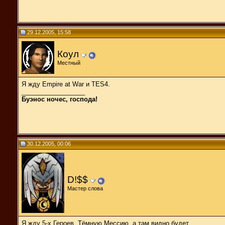
29.12.2005, 15:58
Коул
Местный
Я жду Empire at War и TES4.
__________________
Буэнос ночес, господа!
30.12.2005, 00:06
D!$$
Мастер слова
Я жду 5-х Героев, Тёмную Мессию, а там видно будет.