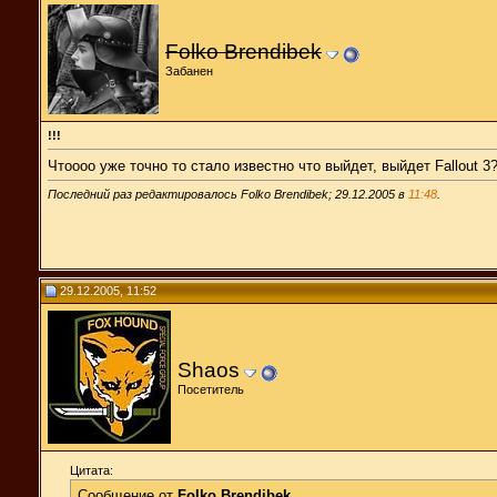
Folko Brendibek
Забанен
!!!
Чтоооо уже точно то стало известно что выйдет, выйдет Fallout 3
Последний раз редактировалось Folko Brendibek; 29.12.2005 в
11:48
.
29.12.2005, 11:52
Shaos
Посетитель
Цитата:
Сообщение от
Folko Brendibek