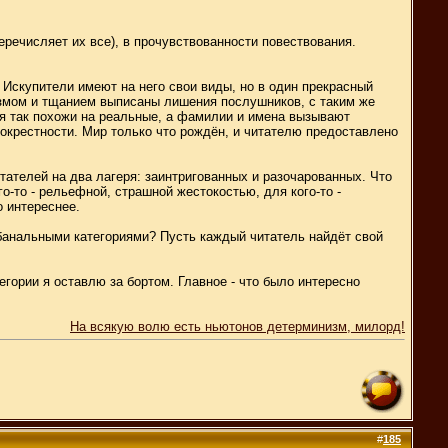
еречисляет их все), в прочувствованности повествования.
 Искупители имеют на него свои виды, но в один прекрасный
ализмом и тщанием выписаны лишения послушников, с таким же
ия так похожи на реальные, а фамилии и имена вызывают
 окрестности. Мир только что рождён, и читателю предоставлено
тателей на два лагеря: заинтригованных и разочарованных. Что
о-то - рельефной, страшной жестокостью, для кого-то -
 интереснее.
 банальными категориями? Пусть каждый читатель найдёт свой
гории я оставлю за бортом. Главное - что было интересно
На всякую волю есть ньютонов детерминизм, милорд!
#
185