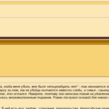
 когда меня убили, мне было четырнадцать лет" - так начинается эт
ерху за тем, как ее убийца пытается замести следы, а семья - свыкну
 тех, кто остался. Наверное, поэтому она написана таким на удивлен
шлись многомиллионным тиражом. Роман послужил основой для нового 
ать. В ней есть все: любовь, страдания, предательства, философские р