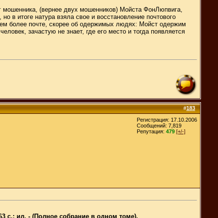
уг мошенника, (вернее двух мошенников) Мойста ФонЛюпвига,
 но в итоге натура взяла свое и восстановление почтового
тем более почте, скорее об одержимых людях: Мойст одержим
овек, зачастую не знает, где его место и тогда появляется
#
183
Регистрация: 17.10.2006
Сообщений: 7,819
Репутация:
479
[+/-]
3 с.: ил. - (Полное собрание в одном томе).