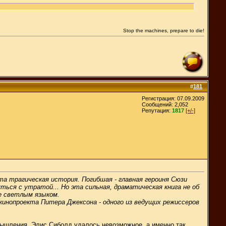
Stop the machines, prepare to die!
#
181
Регистрация: 07.09.2009
Сообщений: 2,052
Репутация:
1817
[+/-]
а трагическая история. Погибшая - главная героиня Сюзи
ться с утратой... Но эта сильная, драматическая книга не об
ие светлым языком.
кинопроекта Питера Джексона - одного из ведущих режиссеров
азмышления. Элис Сиболд удалось невозможное, а именно так