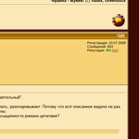
Франка - мужик!
(c)
Vasex, Greenduck
#
184
Регистрация: 10.07.2008
Сообщений: 953
Репутация:
491
[+/-]
баятельный".
пать, разочаровывает. Потому что всё описанное видено не раз.
нны.
насыщенности романа цитатами?