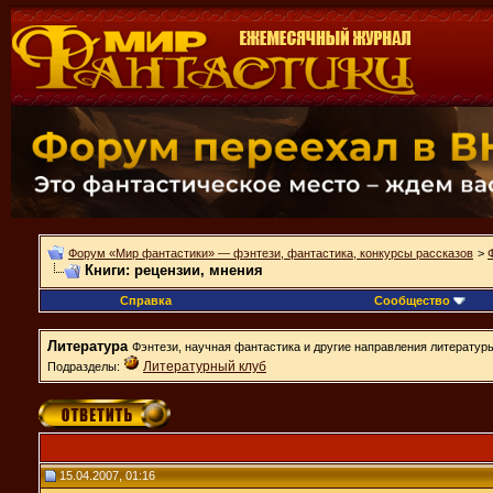
Форум «Мир фантастики» — фэнтези, фантастика, конкурсы рассказов
>
Книги: рецензии, мнения
Справка
Сообщество
Литература
Фэнтези, научная фантастика и другие направления литератур
Литературный клуб
Подразделы:
15.04.2007, 01:16