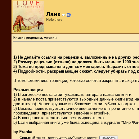
Лаик
Hello there
Книги: рецензии, мнения
1) Не делайте ссылки на рецензии, выложенные на других ре
2) Размер рецензии (отзыва) не должен быть меньше 1200 зн
3) Тема не предназначена для комментариев. Выразить отно
4) Подробности, раскрывающие сюжет, следует убирать под 
В теме сложились традиции, которые хочется закрепить и акцент
Рекомендации
1) В заголовке поста стоит указывать автора и название книги.
2) в начале поста приветствуются выходные данные книги (год на
достаточно). Более крупные изображения стоит убирать под кат.
3) Весьма приветствуется личное впечатление от прочитанного, 
произведения, приветствуются вдвойне и втройне.
4) В конце поста желательно резюмировать его.
5) Если выбранная книга уже была освещена в журнале "Мир Фан
by Franka
Скрытый текст
-
первоначальный текст поста
: