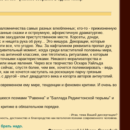
 паломничества самых разных влюбленных; кто-то - прижизненную
сканные сказки и остроумную, афористичную драматургию.
дом захудалом пристутственном месте. Корсеты, дэнди,
и нищета рука об руку... Это мишура. Декорации, которые
чти все, что угодно. Увы. За нафталином реквизита пропал дух
удивительный момент, когда среди властителей половины мира,
на античной классике, они тяготились ритуалами, к которым
-точными характеристиками. Никакого морализаторства и
е или иные явления. Через все творчество Оскара Уайльда
сейчас, спустя более, чем век, хочется полемизировать - ведь
, как не хочется наступать на роскошную парчу грязным
с другой - опыт двадцатого века и когорта авторов антиутопий.
 современном ему мире, тенденции и феномен критики. И очень во
шееся поэмами "Равенна" и "Баллада Редингтонской тюрьмы" и
критике в обязательном порядке.
- Итaк, темa Вaшей диссертaции?
тность, достоинство и блaгородство кaк пaтология психики современного человекa.
брать надо.