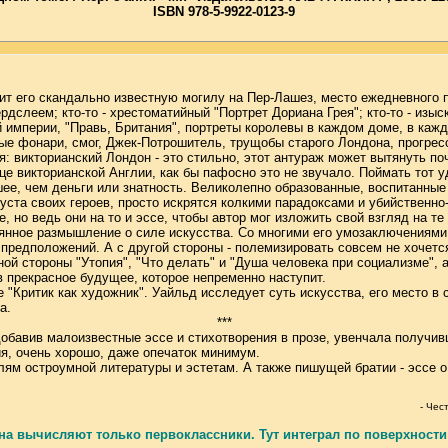
ISBN 978-5-9922-0123-9
мнит его скандально известную могилу на Пер-Лашез, место ежедневного
слеем; кто-то - хрестоматийный "Портрет Дориана Грея"; кто-то - изы
й империи, "Правь, Британия", портреты королевы в каждом доме, в каж
е фонари, смог, Джек-Потрошитель, трущобы старого Лондона, прогресс 
: викторианский Лондон - это стильно, этот антураж может вытянуть по
це викторианской Англии, как бы пафосно это не звучало. Поймать тот 
ее, чем деньги или знатность. Великолепно образованные, воспитанные 
уста своих героев, просто искрятся колкими парадоксами и убийственно
 но ведь они на то и эссе, чтобы автор мог изложить свой взгляд на т
оянное размышление о силе искусства. Со многими его умозаключениями 
предположений. А с другой стороны - полемизировать совсем не хочется
ой стороны "Утопия", "Что делать" и "Душа человека при социализме", а 
 в прекрасное будущее, которое непременно наступит.
 "Критик как художник". Уайльд исследует суть искусства, его место в
а.
***
авив малоизвестные эссе и стихотворения в прозе, увенчала получив
ия, очень хорошо, даже опечаток минимум.
м остроумной литературы и эстетам. А также пишущей братии - эссе о 
- Чес
 вычисляют только первоклассники. Тут интеграл по поверхности 