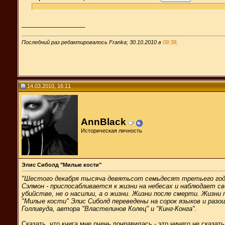
__________________
Последний раз редактировалось Franka; 30.10.2010 в
09:39
.
14.03.2010, 16:11
AnnBlack
Историческая личность
Элис Сиболд "Милые кости"
"Шестого декабря тысяча девятьсот семьдесят третьего года,
Сэлмон - приспосабливается к жизни на небесах и наблюдает св
убийстве, не о насилии, а о жизни. Жизни после смерти. Жизни
"Милые кости" Элис Сиболд переведены на сорок языков и разо
Голливуда, автора "Властелинов Колец" и "Кинг-Конга".
Сказать, что книга мне очень понравилась - это ничего не сказ