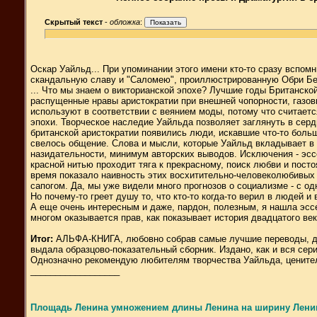
Скрытый текст
-
обложка
:
Оскар Уайльд... При упоминании этого имени кто-то сразу вспо
скандальную славу и "Саломею", проиллюстрированную Обри Берд
... Что мы знаем о викторианской эпохе? Лучшие годы Британско
распущенные нравы аристократии при внешней чопорности, газовы
используют в соответствии с веянием моды, потому что считается
эпохи. Творческое наследие Уайльда позволяет заглянуть в серд
британской аристократии появились люди, искавшие что-то больш
свелось общение. Слова и мысли, которые Уайльд вкладывает в 
назидательности, минимум авторских выводов. Исключения - эссе,
красной нитью проходит тяга к прекрасному, поиск любви и пост
время показало наивность этих восхитительно-человеколюбивых 
сапогом. Да, мы уже видели много прогнозов о социализме - с одн
Но почему-то греет душу то, что кто-то когда-то верил в людей и
А еще очень интересным и даже, пардон, полезным, я нашла эссе
многом оказывается прав, как показывает история двадцатого век
Итог:
АЛЬФА-КНИГА, любовно собрав самые лучшие переводы, доб
выдала образцово-показательный сборник. Издано, как и вся сер
Однозначно рекомендую любителям творчества Уайльда, ценителя
__________________
Площадь Ленина умножением длины Ленина на ширину Ленина