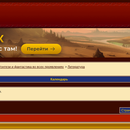
Фэнтези и фантастика во всех проявлениях
>
Литература
Календарь
ы.
Стран