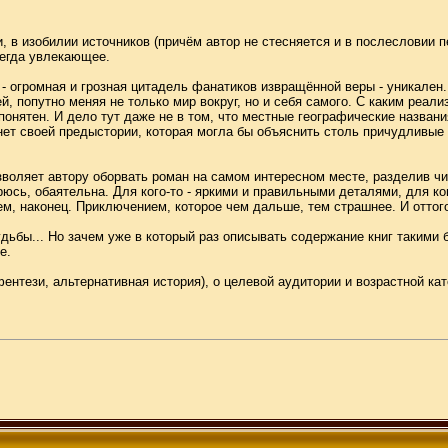
, в изобилии источников (причём автор не стесняется и в послесловии п
сегда увлекающее.
 огромная и грозная цитадель фанатиков извращённой веры - уникален.
ей, попутно меняя не только мир вокруг, но и себя самого. С каким ре
понятен. И дело тут даже не в том, что местные географические назван
, нет своей предыстории, которая могла бы объяснить столь причудливые
озволяет автору оборвать роман на самом интересном месте, разделив чи
рюсь, обаятельна. Для кого-то - яркими и правильными деталями, для ког
, наконец. Приключением, которое чем дальше, тем страшнее. И оттого
удьбы... Но зачем уже в который раз описывать содержание книг такими
е.
нтези, альтернативная история), о целевой аудитории и возрастной кате