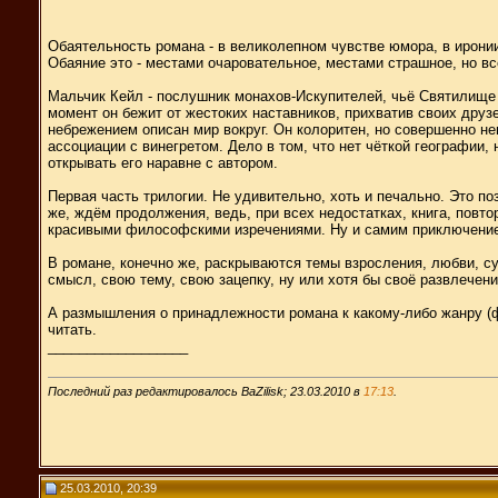
Обаятельность романа - в великолепном чувстве юмора, в иронии
Обаяние это - местами очаровательное, местами страшное, но в
Мальчик Кейл - послушник монахов-Искупителей, чьё Святилище -
момент он бежит от жестоких наставников, прихватив своих друз
небрежением описан мир вокруг. Он колоритен, но совершенно не
ассоциации с винегретом. Дело в том, что нет чёткой географии
открывать его наравне с автором.
Первая часть трилогии. Не удивительно, хоть и печально. Это п
же, ждём продолжения, ведь, при всех недостатках, книга, повто
красивыми философскими изречениями. Ну и самим приключением
В романе, конечно же, раскрываются темы взросления, любви, с
смысл, свою тему, свою зацепку, ну или хотя бы своё развлечени
А размышления о принадлежности романа к какому-либо жанру (фе
читать.
__________________
Последний раз редактировалось BaZilisk; 23.03.2010 в
17:13
.
25.03.2010, 20:39