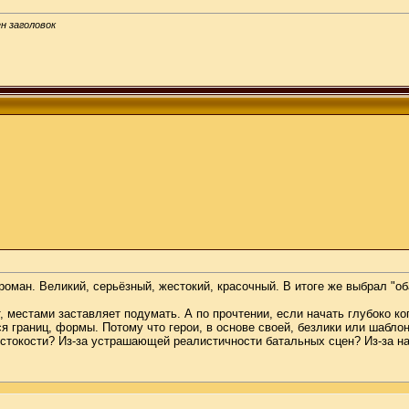
ен заголовок
роман. Великий, серьёзный, жестокий, красочный. В итоге же выбрал "о
, местами заставляет подумать. А по прочтении, если начать глубоко ко
 границ, формы. Потому что герои, в основе своей, безлики или шабло
жестокости? Из-за устрашающей реалистичности батальных сцен? Из-за 