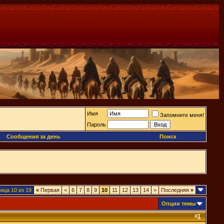
Имя
Запомните меня!
Пароль
Сообщения за день
Поиск
ица 10 из 19
«
Первая
<
6
7
8
9
10
11
12
13
14
>
Последняя
»
Опции темы
#
1