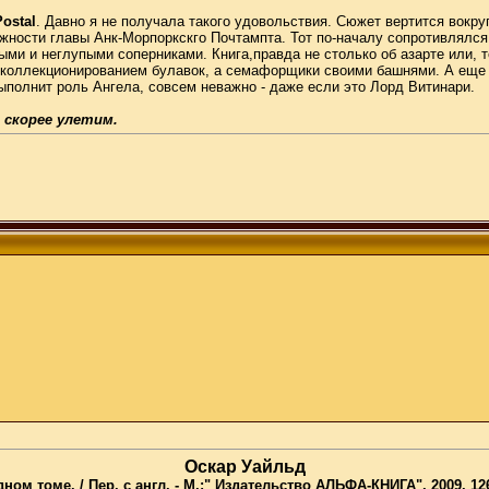
ostal
. Давно я не получала такого удовольствия. Сюжет вертится вокр
лжности главы Анк-Морпоркскго Почтампта. Тот по-началу сопротивлялся,
ми и неглупыми соперниками. Книга,правда не столько об азарте или, 
оллекционированием булавок, а семафорщики своими башнями. А еще чел
ыполнит роль Ангела, совсем неважно - даже если это Лорд Витинари.
 скорее улетим.
Оскар Уайльд
м томе. / Пер. с англ. - М.:" Издательство АЛЬФА-КНИГА", 2009. 126