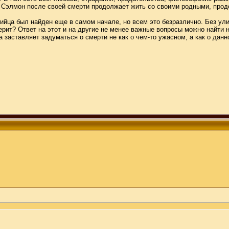
и Сэлмон после своей смерти продолжает жить со своими родными, про
йца был найден еще в самом начале, но всем это безразлично. Без ули
верит? Ответ на этот и на другие не менее важные вопросы можно найти н
на заставляет задуматься о смерти не как о чем-то ужасном, а как о да