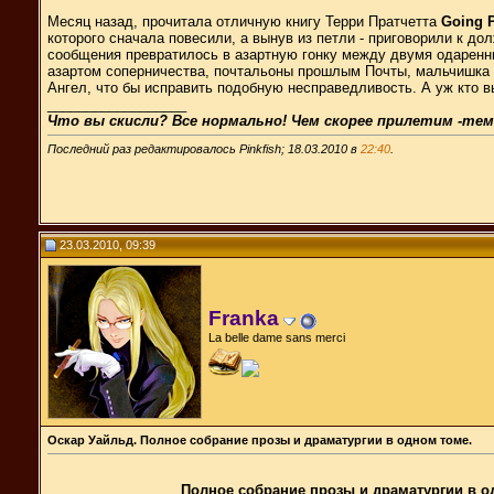
Месяц назад, прочитала отличную книгу Терри Пратчетта
Going P
которого сначала повесили, а вынув из петли - приговорили к до
сообщения превратилось в азартную гонку между двумя одаренны
азартом соперничества, почтальоны прошлым Почты, мальчишка к
Ангел, что бы исправить подобную несправедливость. А уж кто в
__________________
Что вы скисли? Все нормально! Чем скорее прилетим -тем
Последний раз редактировалось Pinkfish; 18.03.2010 в
22:40
.
23.03.2010, 09:39
Franka
La belle dame sans merci
Оскар Уайльд. Полное собрание прозы и драматургии в одном томе.
Полное собрание прозы и драматургии в одно