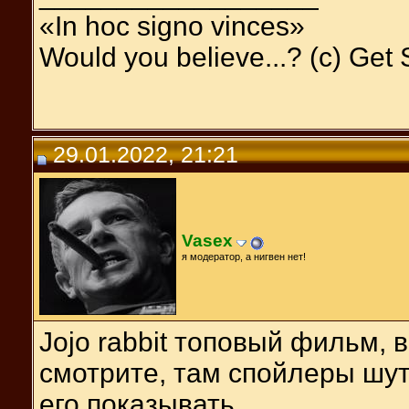
«In hoc signo vinces»
Would you believe...? (c) Get
29.01.2022, 21:21
Vasex
я модератор, а нигвен нет!
Jojo rabbit топовый фильм,
смотрите, там спойлеры шут
его показывать.