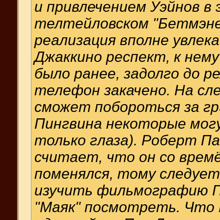
и привлечением Уэйнов в 
телтейловском "Бетмэне"
реализация вполне увлек
Джаккино респект, к нему
было ранее, задолго до р
телефон закачено. На сл
сможет побороться за гр
Пингвина некоторые мог
только глаза). Роберт П
считает, что он со врем
поменялся, тому следует
изучить фильмографию П
"Маяк" посмотреть. Что 