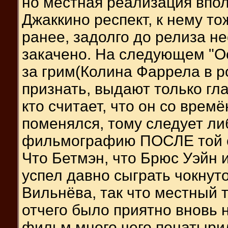
но местная реализация впол
Джаккино респект, к нему т
ранее, задолго до релиза н
закачено. На следующем "О
за грим(Колина Фаррела в р
признать, выдают только гла
кто считает, что он со врем
поменялся, тому следует либ
фильмографию ПОСЛЕ той са
Что Бетмэн, что Брюс Уэйн и
успел давно сыграть чокнут
Вильнёва, так что местный 
отчего было приятно вновь 
фильм много чего понатыри