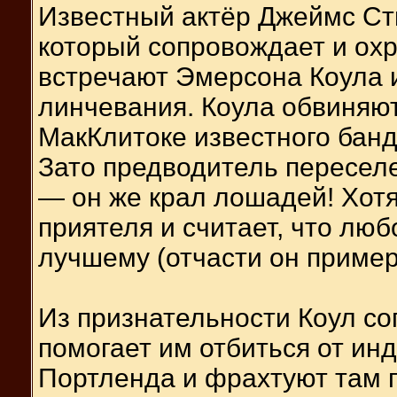
Известный актёр Джеймс Ст
который сопровождает и охр
встречают Эмерсона Коула и
линчевания. Коула обвиняют
МакКлитоке известного банди
Зато предводитель пересел
— он же крал лошадей! Хотя
приятеля и считает, что лю
лучшему (отчасти он пример
Из признательности Коул с
помогает им отбиться от ин
Портленда и фрахтуют там 