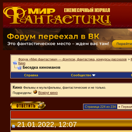
Форум «Мир фантастики» — фэнтези, фантастика, конкурсы рассказов
>
Кино
Беседка киноманов
Справка
Сообщество
Кино
Фильмы и мультфильмы, фантастические и не только.
Вокруг кино
Подразделы:
Страница 224 из 234
«
Перва
21.01.2022, 12:07