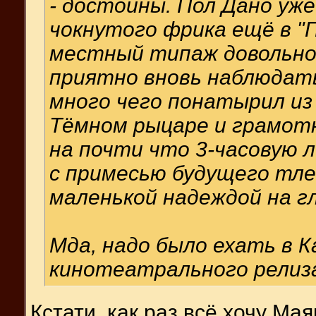
- достойны. Пол Дано уже
чокнутого фрика ещё в "
местный типаж довольно 
приятно вновь наблюдать
много чего понатырил из
Тёмном рыцаре и грамот
на почти что 3-часовую 
с примесью будущего тлен
маленькой надеждой на г
Мда, надо было ехать в 
кинотеатрального релиза,
Кстати, как раз всё хочу Ма