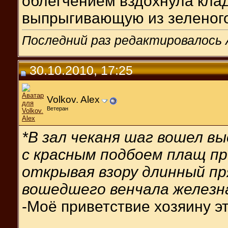
облегчением вздохнула кла
выпрыгивающую из зеленого 
Последний раз редактировалось A
30.10.2010, 17:25
Volkov. Alex
Ветеран
*В зал чеканя шаг вошел в
с красным подбоем плащ пр
открывая взору длинный пря
вошедшего венчала железная
-Моё приветствие хозяину эт
__________________