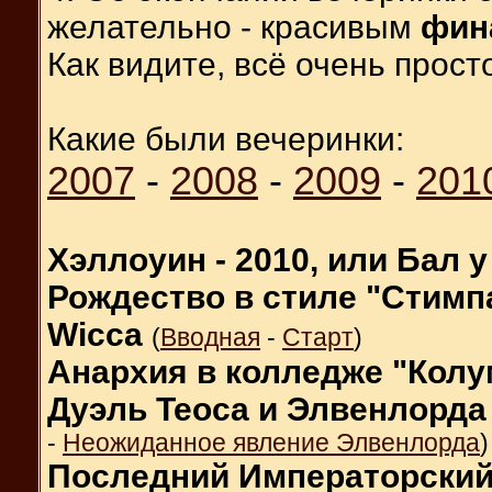
желательно - красивым
фин
Как видите, всё очень просто
Какие были вечеринки:
2007
-
2008
-
2009
-
201
Хэллоуин - 2010, или Бал 
Рождество в стиле "Стимп
Wicca
(
Вводная
-
Старт
)
Анархия в колледже "Кол
Дуэль Теоса и Элвенлорда
-
Неожиданное явление Элвенлорда
)
Последний Императорский