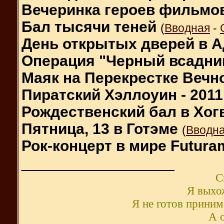
Вечеринка героев фильмо
Бал тысячи теней
(
Вводная
-
День открытых дверей в А
Операция "Черный всадни
Маяк на Перекрестке Вечн
Пиратский Хэллоуин - 2011
Рождественский бал в Хог
Пятница, 13 в Готэме
(
Вводн
Рок-концерт в мире Futur
__________________
С
Я выхож
Я не готов принима
А о