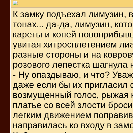
К замку подъехал лимузин, 
тонах... да-да, лимузин, ко
кареты и коней новоприбыв
увитая хитросплетением лиа
разные стороны и на ковров
розового лепестка шагнула 
- Ну опаздываю, и что? Ув
даже если бы их пригласил 
возмущенный голос, рыжая 
платье со всей злости брос
легким движением поправив
направилась ко входу в замо