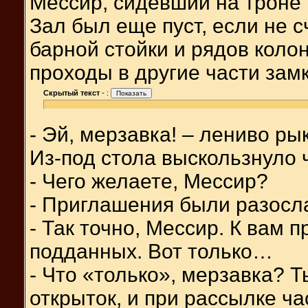
Мессир, сидевший на троне 
Зал был еще пуст, если не с
барной стойки и рядов коло
проходы в другие части за
Скрытый текст
-
:
- Эй, мерзавка! – лениво ры
Из-под стола выскользнуло 
- Чего желаете, Мессир?
- Приглашения были разос
- Так точно, Мессир. К вам 
подданных. Вот только…
- Что «только», мерзавка? Т
открыток, и при рассылке ча