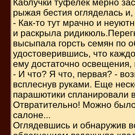
Каблучки туфелек мерно за
рыжая бестия огляделась и,
- Как-то тут мрачно и неуютн
и раскрыла ридикюль.Перег
высыпала горсть семян по о
удостоверившись, что каждо
ему достаточно освещения, 
- И что? Я что, первая? - в
всплеснув руками. Еще неск
парашютики спланировали в
Отвратительно! Можно было
салоне...
Оглядевшись и обнаружив все