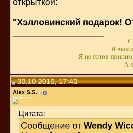
открыткой:
"Хэлловинский подарок! О
__________________
С
Я выхож
Я не готов принима
А о
30.10.2010, 17:40
Alex S.S.
Беззаконие
Цитата:
Сообщение от
Wendy Wic