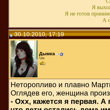
С
Я выхож
Я не готов принима
А о
30.10.2010, 17:19
Дымка
Гуру
Неторопливо и плавно Март
Оглядев его, женщина произ
- Охх, кажется я первая. А
что дети остались дома и