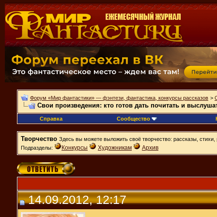
Форум «Мир фантастики» — фэнтези, фантастика, конкурсы рассказов
>
Свои произведения: кто готов дать почитать и выслуша
Справка
Сообщество
Творчество
Здесь вы можете выложить своё творчество: рассказы, стихи, 
Конкурсы
Художникам
Архив
Подразделы:
14.09.2012, 12:17