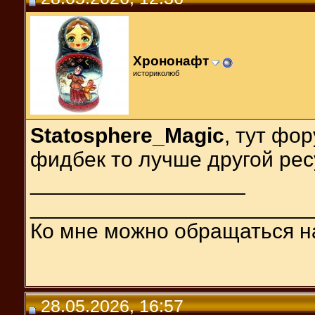
Хрононафт
историколюб
Statosphere_Magic
, тут фо
фидбек то лучше другой рес
__________________
_______________________
Ко мне можно обращаться н
28.05.2026, 16:57