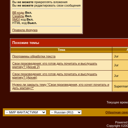
Вы
не можете
прикреплять вложения
Вы
не можете
редактировать свои сообщения
BB коды
Вкл.
Смайлы
Вкл.
[IMG]
код
Вкл.
HTML код
Выкл.
Правила форума
Похожие темы
Тема
Программы обработки текста
Jur
Свои произведения: кто готов дать почитать и выслушать
Jur
критику? (Архив 2)
Свои произведения: кто готов дать почитать и выслушать
Jur
критику? (Архив)
Нужно ли закрыть тему "Свои произведения, кто хочет почитать и
Superma
дать критику?"
Текущее врем
Обратная свя
Powered b
Copyright ©2000