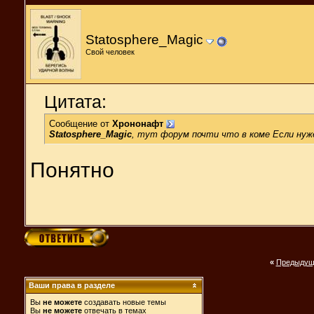
Statosphere_Magic
Свой человек
Цитата:
Сообщение от
Хрононафт
Statosphere_Magic
, тут форум почти что в коме Если нуж
Понятно
«
Предыдущ
Ваши права в разделе
Вы
не можете
создавать новые темы
Вы
не можете
отвечать в темах