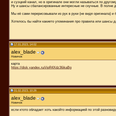
и суэцкий канал, но в оригинале они могли называться по другом
Ну и шансы сбалансированные интересные не скучные. В полне до
Мы её сами перерисовывали из рук в руки (не видя оригинала) и 
Хотелось бы найти какието упоминания про правила или шансы д
17.01.2023, 14:02
alex_blade
Новичок
карта
https://disk.yandex.ru/i/ipR4Xdz36ikaBg
01.02.2023, 10:26
alex_blade
Новичок
если ктото обладает хоть какойто информацией по этой разновид