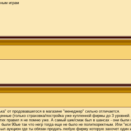
ьным играм
ька" от продовавшегося в магазине "менеджер" сильно отличается.
енные (только страховка/постройка уже купленной фирмы до 3 уровней.
 этих правил я не помню уже. А самый шик/смак был в шансах - они был
 были 90ые так что негр тогда еще не было не политкоректным. Или "ес
 Был аукцион где ты обязан продать любую фирму которую захочет один 