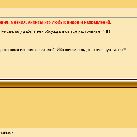
ения, мнения, анонсы игр любых видов и направлений.
её не сделал) дабы в ней обсуждались все настольные РПГ!
трите реакцию пользователей. Ибо зачем плодить темы-пустышки?!
улевых?