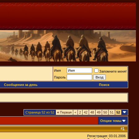
Имя
Запомните меня!
Пароль
Сообщения за день
Поиск
Страница 52 из 52
«
Первая
<
2
42
48
49
50
51
52
Опции темы
#
1
Регистрация: 03.01.2006