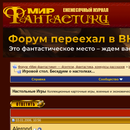
Форум «Мир фантастики» — фэнтези, фантастика, конкурсы рассказов
>
Игровой стол. Беседуем о настолках...
Справка
Сообщество
Настольные Игры
Коллекционные карточные игры, военные и экономическ
03.01.2006, 10:56
Alerond