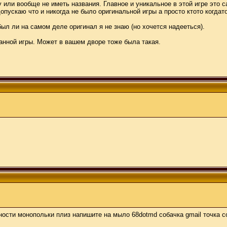
у или вообще не иметь названия. Главное и уникальное в этой игре это 
пускаю что и никогда не было оригинальной игры а просто ктото когдат
был ли на самом деле оригинал я не знаю (но хочется надееться).
анной игры. Может в вашем дворе тоже была такая.
ности монопольки плиз напишите на мыло 68dotmd собачка gmail точка 