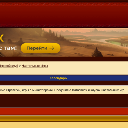
Игровой клуб
>
Настольные Игры
Календарь
ие стратегии, игры с миниатюрами. Сведения о магазинах и клубах настольных игр.