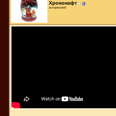
Хрононафт
историколюб