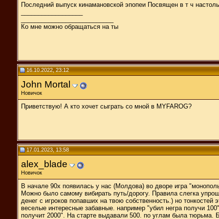
Последний выпуск кинамановской эпопеи Посвящен в т ч настол
__________________
___________________________
Ко мне можно обращаться на ты
16.10.2022, 23:12
John Mortal
Новичок
Приветствую! А кто хочет сыграть со мной в MYFAROG?
17.01.2023, 13:58
alex_blade
Новичок
В начале 90х появилась у нас (Молдова) во дворе игра "монопол
Можно было самому вибирать путь/дорогу. Правила слегка упрощ
денег с игроков попавших на твою собственность.) но тонкостей
веселые интересные забавные. например "убил негра получи 100"
получит 2000". На старте выдавали 500. по углам была тюрьма.