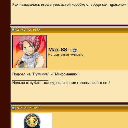
Как называлась игра в увесистой коробке с, вроде как, драконо
03.06.2022, 16:58
Max-88
Историческая личность
Подсел на "Румикуб" и "Мифоманию".
__________________
Нельзя отрубить голову, если кроме головы ничего нет!
09.09.2022, 20:18