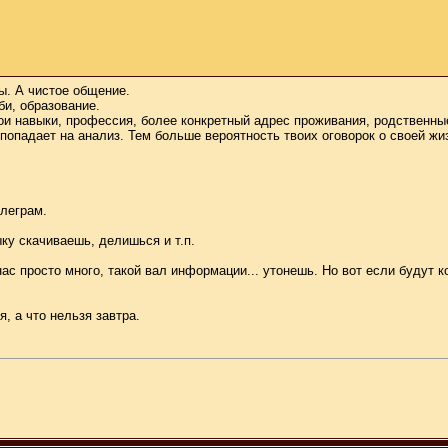
ы. А чистое общение.
би, образование.
ои навыки, профессия, более конкретный адрес проживания, родственны
опадает на анализ. Тем больше вероятность твоих оговорок о своей жизн
елеграм.
ку скачиваешь, делишься и т.п.
ас просто много, такой вал информации... утонешь. Но вот если будут ко
я, а что нельзя завтра.