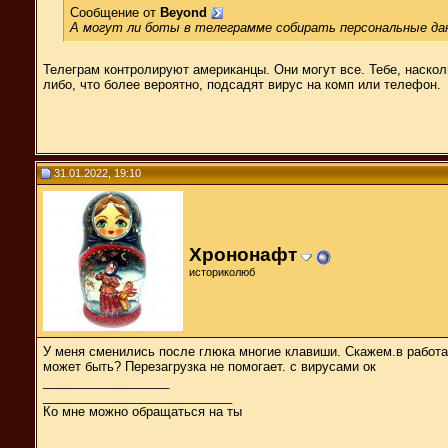
Сообщение от
Beyond
А могут ли боты в телеграмме собирать персональные дан
Телеграм контролируют американцы. Они могут все. Тебе, насколь
либо, что более вероятно, подсадят вирус на комп или телефон.
31.01.2022, 19:10
Хрононафт
историколюб
У меня сменились после глюка многие клавиши. Скажем.в работае
может быть? Перезагрузка не помогает. с вирусами ок
__________________
___________________________
Ко мне можно обращаться на ты