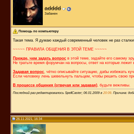
adddd
Забанен
Помощь по компьютеру
Такая тема. Я думаю каждый современный человек не раз сталки
~~~~~ ПРАВИЛА ОБЩЕНИЯ В ЭТОЙ ТЕМЕ ~~~~~
Прежде, чем задать вопрос
в этой теме, задайте его самому э
Не тратьте время форумчан на вопросы, ответ на которые лежит 
Задавая вопрос
, чётко описывайте ситуацию, дабы избежать к
Если человеку лень шевельнуть пальцем, чтобы решить свою пр
В процессе общения (отвечая или задавая)
, будьте вежливы.
Последний раз редактировалось SpellCaster; 06.01.2009 в
20:09
. Причина: до
26.11.2021, 16:34