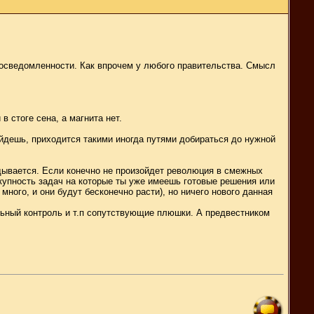
 осведомленности. Как впрочем у любого правительства. Смысл
 стоге сена, а магнита нет.
найдешь, приходится такими иногда путями добираться до нужной
дывается. Если конечно не произойдет революция в смежных
вокупность задач на которые ты уже имеешь готовые решения или
много, и они будут бесконечно расти), но ничего нового данная
льный контроль и т.п сопутствующие плюшки. А предвестником