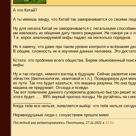
А что Китай?
А ты имеешь ввиду, что Китай так заморачивается со своими лю
Ну для начала Китай не заморачивается с легальными способам
им извлекать из общения дату твоего рождения. Не говоря уж о л
Т.е. ворох анализируемой инфы падает на несколько порядков.
Но я замечу, что даже при таком уровне контроля и всёзнания д
В общем, сложность не в изучении данных человека. Это достаточ
Кстати, это проблема всего общества. Берем обыкновенный поиско
инфы.
Ну и так походя, немного взгляд в будущее. Сейчас развитие к
областях (биотехнологии, квантовой и т.п.). Псевдоразум для ме
их пути. Так что будет казаться, что машина разумна. Но она бу
машина не придумает. Отсюда и псевдо.
Так вот появление данного суперкомпа довольно быстро решит в
этого будет...... 99% верный прогноз погоды. Не ругайтесь на син
__________________
Когда тебе все нельзя, появляется выбор: что тебе нельзя сегодн
Неравнодушные люди с сочувствием прошли мимо
Последний раз редактировалось Пехотинец; 27.11.2021 в
10:54
.