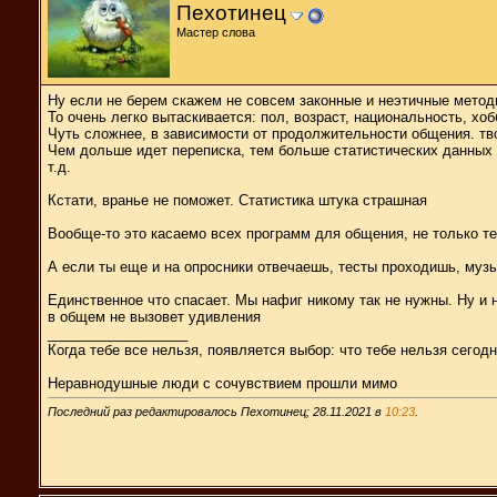
Пехотинец
Мастер слова
Ну если не берем скажем не совсем законные и неэтичные метод
То очень легко вытаскивается: пол, возраст, национальность, хоб
Чуть сложнее, в зависимости от продолжительности общения. тв
Чем дольше идет переписка, тем больше статистических данных п
т.д.
Кстати, вранье не поможет. Статистика штука страшная
Вообще-то это касаемо всех программ для общения, не только т
А если ты еще и на опросники отвечаешь, тесты проходишь, музы
Единственное что спасает. Мы нафиг никому так не нужны. Ну и н
в общем не вызовет удивления
__________________
Когда тебе все нельзя, появляется выбор: что тебе нельзя сегодн
Неравнодушные люди с сочувствием прошли мимо
Последний раз редактировалось Пехотинец; 28.11.2021 в
10:23
.