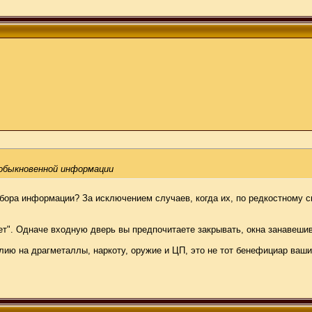
 обыкновенной информации
сбора информации? За исключением случаев, когда их, по редкостному 
нает". Одначе входную дверь вы предпочитаете закрывать, окна занавеши
полию на драгметаллы, наркоту, оружие и ЦП, это не тот бенефициар ваш