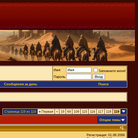
Имя
Запомните меня!
Пароль
Сообщения за день
Поиск
Страница 119 из 119
«
Первая
<
19
69
109
115
116
117
118
119
Опции темы
#
1
Регистрация: 01.08.2006