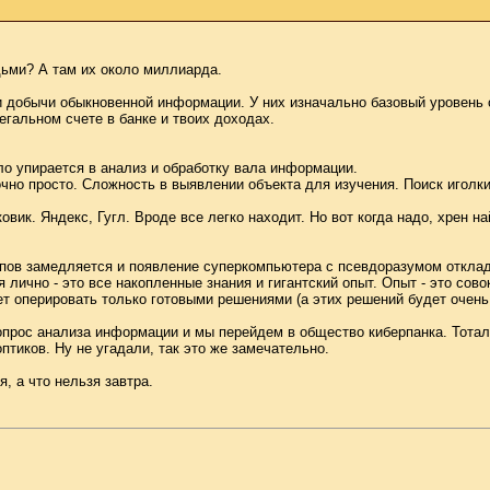
дьми? А там их около миллиарда.
и добычи обыкновенной информации. У них изначально базовый уровень
егальном счете в банке и твоих доходах.
ело упирается в анализ и обработку вала информации.
но просто. Сложность в выявлении объекта для изучения. Поиск иголки в
вик. Яндекс, Гугл. Вроде все легко находит. Но вот когда надо, хрен 
омпов замедляется и появление суперкомпьютера с псевдоразумом откла
ня лично - это все накопленные знания и гигантский опыт. Опыт - это со
дет оперировать только готовыми решениями (а этих решений будет очень 
опрос анализа информации и мы перейдем в общество киберпанка. Тота
оптиков. Ну не угадали, так это же замечательно.
я, а что нельзя завтра.