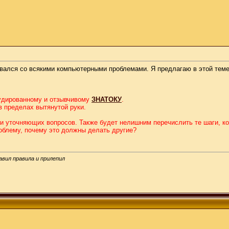
вался со всякими компьютерными проблемами. Я предлагаю в этой теме 
рудированному и отзывчивому
ЗНАТОКУ
.
в пределах вытянутой руки.
учи уточняющих вопросов. Также будет нелишним перечислить те шаги, 
облему, почему это должны делать другие?
бавил правила и прилепил