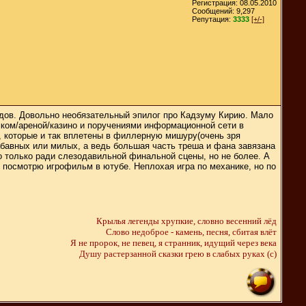
Регистрация: 08.05.2010
Сообщений: 9,297
Репутация:
3333
[+/-]
айдов. Довольно необязательный эпилог про Кадзуму Кирию. Мало
ком/ареной/казино и поручениями информационной сети в
, которые и так вплетены в филлерную мишуру(очень зря
бавных или милых, а ведь большая часть треша и фана завязана
но только ради слезодавильной финальной сцены, но не более. А
у, посмотрю игрофильм в ютубе. Неплохая игра по механике, но по
Крылья легенды хрупкие, словно весенний лёд
Слово недоброе - камень, песня, сбитая влёт
Я не пророк, не певец, я странник, идущий через века
Душу растерзанной сказки грею в слабых руках (c)