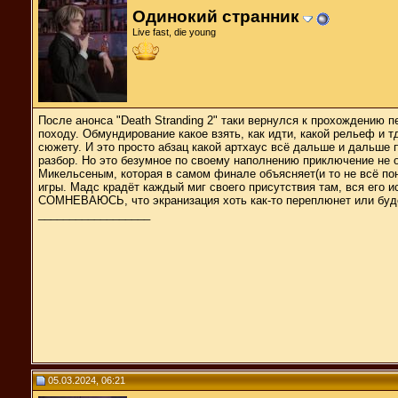
Одинокий странник
Live fast, die young
После анонса "Death Stranding 2" таки вернулся к прохождению
походу. Обмундирование какое взять, как идти, какой рельеф и т
сюжету. И это просто абзац какой артхаус всё дальше и дальше 
разбор. Но это безумное по своему наполнению приключение не 
Микельсеным, которая в самом финале объясняет(и то не всё по
игры. Мадс крадёт каждый миг своего присутствия там, вся его 
СОМНЕВАЮСЬ, что экранизация хоть как-то переплюнет или будет
__________________
05.03.2024, 06:21