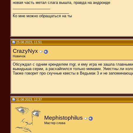
новая часть метал слага вышла, правда на андроиде
__________________
___________________________
Ко мне можно обращаться на ты
25.08.2023, 11:51
CrazyNyx
Новичок
Обсуждал с одним кренделем mgr, и ему игра не зашла главными
выкидыша серии, а расхайпился только мемами. Уместны ли хол
Также говорит про скучные квесты в Ведьмак 3 и не запоминающ
31.08.2023, 12:37
Mephistophilus
Мастер слова