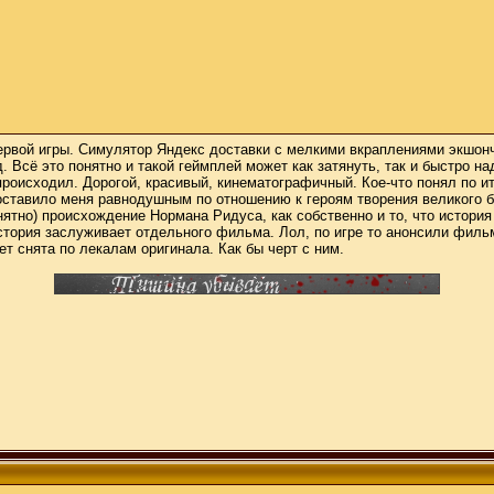
 первой игры. Симулятор Яндекс доставки с мелкими вкраплениями экшон
д. Всё это понятно и такой геймплей может как затянуть, так и быстро 
происходил. Дорогой, красивый, кинематографичный. Кое-что понял по 
оставило меня равнодушным по отношению к героям творения великого б
нятно) происхождение Нормана Ридуса, как собственно и то, что истор
история заслуживает отдельного фильма. Лол, по игре то анонсили филь
 снята по лекалам оригинала. Как бы черт с ним.