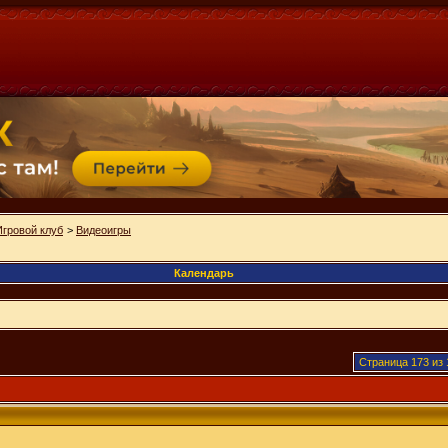
Игровой клуб
>
Видеоигры
Календарь
Страница 173 из 