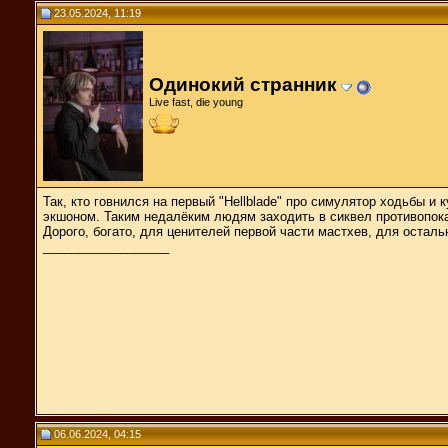
23.05.2024, 11:19
Одинокий странник
Live fast, die young
Так, кто говнился на первый "Hellblade" про симулятор ходьбы и
экшоном. Таким недалёким людям заходить в сиквел противопока
Дорого, богато, для ценителей первой части мастхев, для остал
__________________
06.06.2024, 04:15