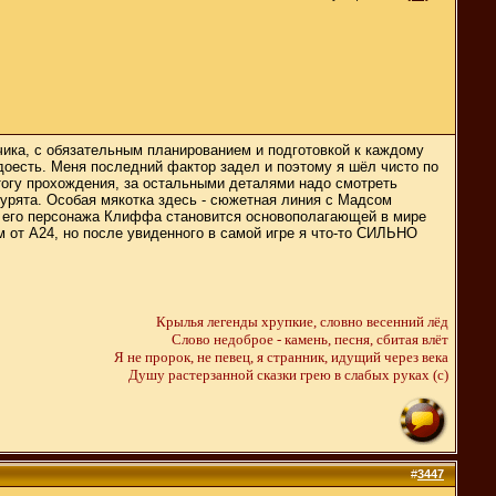
чика, с обязательным планированием и подготовкой к каждому
надоесть. Меня последний фактор задел и поэтому я шёл чисто по
итогу прохождения, за остальными деталями надо смотреть
урята. Особая мякотка здесь - сюжетная линия с Мадсом
ия его персонажа Клиффа становится основополагающей в мире
м от A24, но после увиденного в самой игре я что-то СИЛЬНО
Крылья легенды хрупкие, словно весенний лёд
Слово недоброе - камень, песня, сбитая влёт
Я не пророк, не певец, я странник, идущий через века
Душу растерзанной сказки грею в слабых руках (c)
#
3447