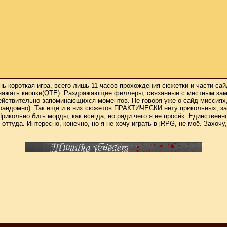
ень короткая игра, всего лишь 11 часов прохождения сюжетки и части с
ы нажать кнопки(QTE). Раздражающие филлеры, связанные с местным зам
ействительно запоминающихся моментов. Не говоря уже о сайд-миссиях
 рандомно). Так ещё и в них сюжетов ПРАКТИЧЕСКИ нету прикольных, за
рикольно бить морды, как всегда, но ради чего я не просёк. Единствен
 оттуда. Интересно, конечно, но я не хочу играть в jRPG, не моё. Захоч