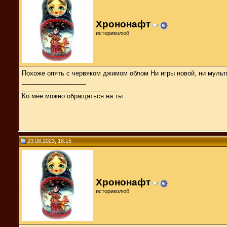
Хрононафт
историколюб
Похоже опять с червяком джимом облом Ни игры новой, ни мульт
__________________
___________________________
Ко мне можно обращаться на ты
23.08.2023, 18:15
Хрононафт
историколюб