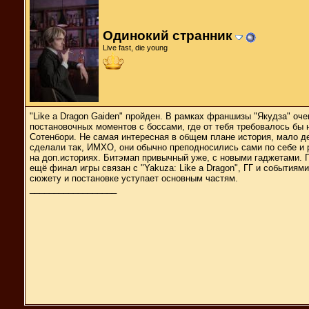
Одинокий странник
Live fast, die young
"Like a Dragon Gaiden" пройден. В рамках франшизы "Якудза" оч
постановочных моментов с боссами, где от тебя требовалось б
Сотенбори. Не самая интересная в общем плане история, мало д
сделали так, ИМХО, они обычно преподносились сами по себе и
на доп.историях. Битэмап привычный уже, с новыми гаджетами. П
ещё финал игры связан с "Yakuza: Like a Dragon", ГГ и событиями
сюжету и постановке уступает основным частям.
__________________