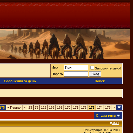
Имя
Запомните меня!
Пароль
Сообщения за день
Поиск
175
«
Первая
<
23
73
123
163
169
170
171
172
173
174
175
>
Опции темы
#
3441
Регистрация: 07.04.2017