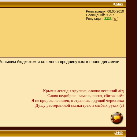
#
3448
Регистрация: 08.05.2010
Сообщений: 9,297
Репутация:
3333
[+/-]
уда большим бюджетом и со слегка продвинутым в плане динамики
Крылья легенды хрупкие, словно весенний лёд
Слово недоброе - камень, песня, сбитая влёт
Я не пророк, не певец, я странник, идущий через века
Душу растерзанной сказки грею в слабых руках (c)
#
3449