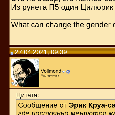
Из рунета П5 один Цилюрик
__________________
What can change the gender 
27.04.2021, 09:39
Vollmond
Мастер слова
Цитата:
Сообщение от
Эрик Круа-с
где постоянно меняются ж