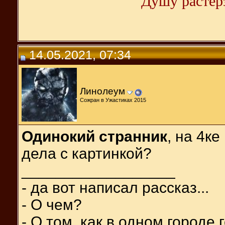
Душу растерз
14.05.2021, 07:34
Линолеум
Сожран в Ужастиках 2015
Одинокий странник
, на 4ке
дела с картинкой?
__________________
- да вот написал рассказ...
- О чем?
- О том, как в одном городе