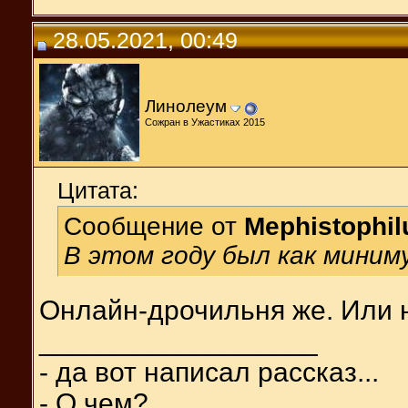
28.05.2021, 00:49
Линолеум
Сожран в Ужастиках 2015
Цитата:
Сообщение от
Mephistophil
В этом году был как миним
Онлайн-дрочильня же. Или 
__________________
- да вот написал рассказ...
- О чем?