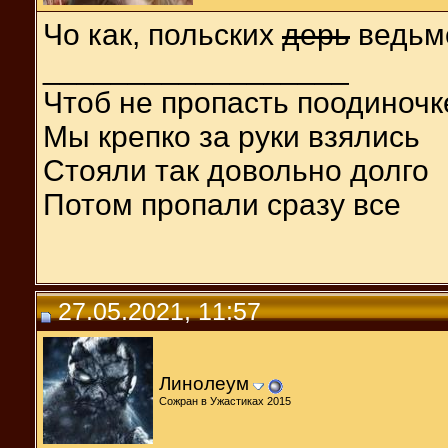
Чо как, польских
дерь
ведьм
__________________
Чтоб не пропасть поодиночк
Мы крепко за руки взялись
Стояли так довольно долго
Потом пропали сразу все
27.05.2021, 11:57
Линолеум
Сожран в Ужастиках 2015