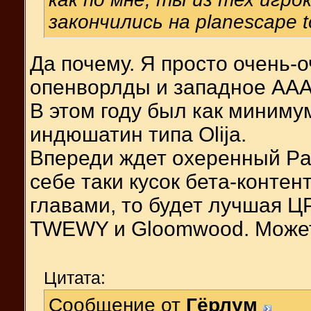
закончились на planescape t
Да почему. Я просто очень-
опенворлды и западное ААА
В этом году был как миниму
индюшатин типа Olija.
Впереди ждет охеренный Pa
себе таки кусок бета-контен
главами, то будет лучшая Ц
TWEWY и Gloomwood. Может T
Цитата:
Сообщение от
Гёрлум