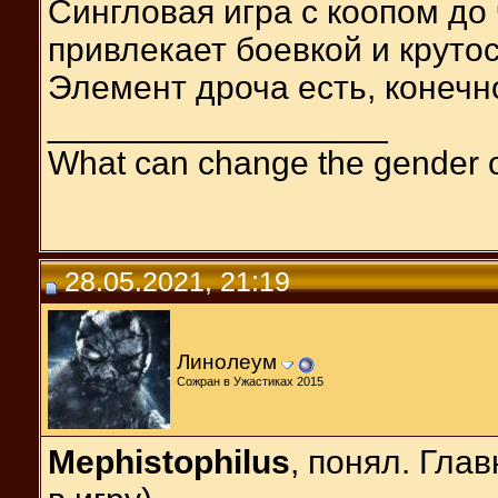
Сингловая игра с коопом до
привлекает боевкой и круто
Элемент дроча есть, конечно
__________________
What can change the gender 
28.05.2021, 21:19
Линолеум
Сожран в Ужастиках 2015
Mephistophilus
, понял. Гла