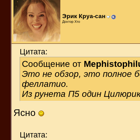
Эрик Круа-сан
Дохтор Хто
Цитата:
Сообщение от
Mephistophil
Это не обзор, это полное 
феллатио.
Из рунета П5 один Цилюрик
Ясно
Цитата: