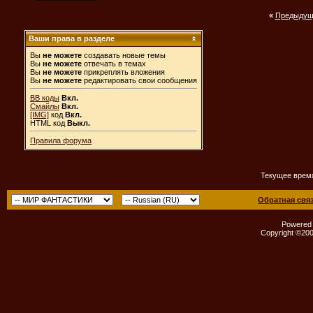
«
Предыдущ
Ваши права в разделе
Вы
не можете
создавать новые темы
Вы
не можете
отвечать в темах
Вы
не можете
прикреплять вложения
Вы
не можете
редактировать свои сообщения
BB коды
Вкл.
Смайлы
Вкл.
[IMG]
код
Вкл.
HTML код
Выкл.
Правила форума
Текущее врем
Обратная свя
Powered b
Copyright ©2000