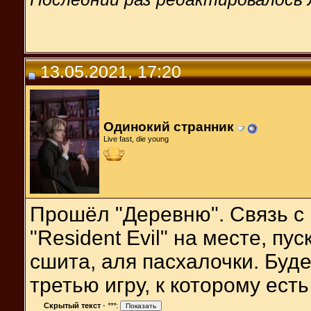
13.05.2021, 17:20
Одинокий странник
Live fast, die young
Прошёл "Деревню". Связь с
"Resident Evil" на месте, п
сшита, аля пасхалочки. Буд
третью игру, к которому ес
Скрытый текст
-
***
: