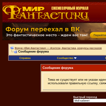
Форум «Мир фантастики» — фэнтези, фантастика, конкурсы рассказов
Сообщение форума
Справка
Сообщество
Сообщение форума
Тема не существует или не указан иден
использовали правильную ссылку, свя
Быстрый переход