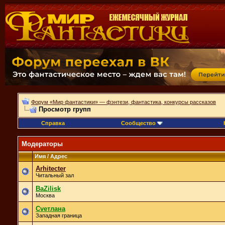
Форум «Мир фантастики» — фэнтези, фантастика, конкурсы рассказов
Просмотр групп
Справка
Сообщество
Модераторы
Имя / Адрес
Arhitecter
Читальный зал
BaZilisk
Москва
Cveтлана
Западная граница