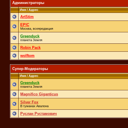
Администраторы
Имя / Адрес
ArtStim
EP!C
Москва, всеяредакция
Greenduck
планета Земля
Robin Pack
wolftom
Супер-Модераторы
Имя / Адрес
Greenduck
планета Земля
Magnifico Giganticus
Silver Fox
В туманах Авалона
Руслан Рустамович