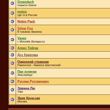
Greenduck
планета Земля
metos
где-то в России
Robin Pack
Silver Fox
В туманах Авалона
Vasex
г. Могилёв (Беларусь)
Алекс Тойгер
Дух Креатива
Одинокий странник
Раменское - Каменск-Шахтинский
Пан хулиган
Люксембург
Руслан Рустамович
Эдвина Лю
Уфа
Эрик Круа-сан
Москва