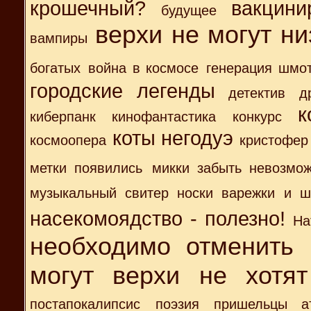
крошечный?
вакцин
будущее
верхи не могут ни
вампиры
богатых
война в космосе
генерация шмот
городские легенды
детектив
д
к
киберпанк
кинофантастика
конкурс
коты негодуэ
космоопера
кристофер
метки появились
микки забыть невозмож
музыкальный свитер носки варежки и ш
насекомоядство - полезно!
На
необходимо отменить 
могут верхи не хотят
постапокалипсис
поэзия
пришельцы ат