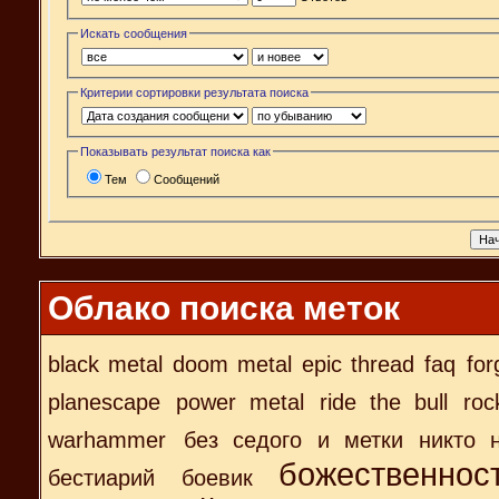
Искать сообщения
Критерии сортировки результата поиска
Показывать результат поиска как
Тем
Сообщений
Облако поиска меток
black metal
doom metal
epic thread
faq
for
planescape
power metal
ride the bull
roc
warhammer
без седого и метки никто 
божественнос
бестиарий
боевик