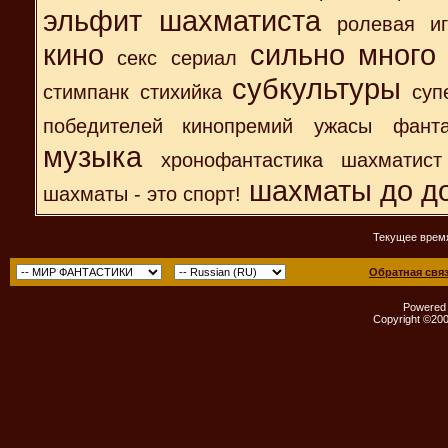
эльфит шахматиста
ролевая иг
кино
сильно много
секс
сериал
субкультуры
стимпанк
стихийка
суп
победителей кинопремий
ужасы
фанта
музыка
хронофантастика
шахматист
шахматы до до
шахматы - это спорт!
Текущее врем
Обратная свя
Powered b
Copyright ©2000