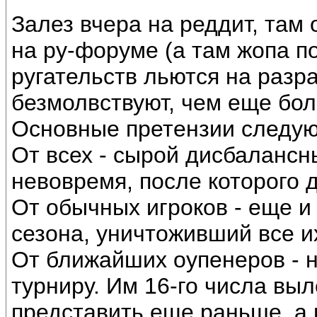
Залез вчера на реддит, там 
на ру-форуме (а там жопа по
ругательств льются на разра
безмолвствуют, чем еще бол
Основные претензии следу
От всех - сырой дисбалансн
невовремя, после которого 
От обычных игроков - еще и
сезона, уничтоживший все их
От ближайших оупенеров - н
турниру. Им 16-го числа вы
представить еще раньше, а 