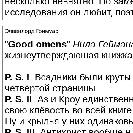
несколько невнятно. Но заме
исследования он любит, поэт
Элвенлорд Гримуар
"
Good omens
"
Нила Гейман
жизнеутверждающая книжка
P. S. I
. Всадники были круты
четвёртой страницы.
P. S. II
. Аз и Кроу единствен
свою клёвость во всей книге
Ну и крылья у них одинаков
P. S. III
. Антихрист вообще н