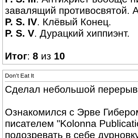
завалящий противосвятой. А
P. S. IV
. Клёвый Конец.
P. S. V
. Дурацкий хиппиэнт.
Итог
:
8
из
10
Don't Eat It
Сделал небольшой перерыв
Ознакомился с Эрве Гибер
писателем "Kolonna Publicat
подозревать в себе дурновк