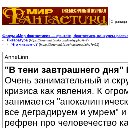
Страница 
Форум «Мир фантастики» — фэнтези, фантастика, конкурсы расск
-
Литература
(
)
https://forum.mirf.ru/forumdisplay.php?f=7
- -
Что читаем-с?
(
)
https://forum.mirf.ru/showthread.php?t=21
AnneLinn
"В тени завтрашнего дня" 
Очень занимательный и скр
кризиса как явления. К огро
занимается "апокалиптическ
все деградируем и умрем" и
рефрен про человечество ка