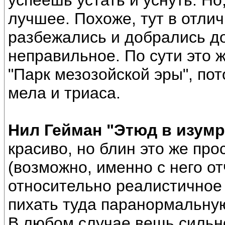
успеешь устать и уснуть. Но
лучшее. Похоже, тут в отли
разбежались и добрались д
неправильное. По сути это ж
"Парк мезозойской эры", пот
мела и триаса.
Нил Гейман "Этюд в изумр
красиво, но блин это же пр
(возможно, именно с него о
относительно реалистичное 
пихать туда паранормальную
В любом случае вещь сильн