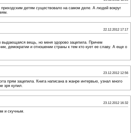
к приходским детям существовало на самом деле. А людей вокруг
еям.
22.12.2012 17:17
ая выдающаяся вещь, но меня здорово зацепила. Причем
нии, демократии и отношении страны к тем кто кует ее славу. А еще о
23.12.2012 12:56
та прям зацепила. Книга написана в жанре интервью, узнал много
е зря купил.
23.12.2012 16:32
ым и скучным.