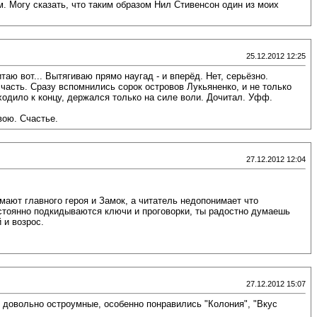
. Могу сказать, что таким образом Нил Стивенсон один из моих
25.12.2012 12:25
таю вот... Вытягиваю прямо наугад - и вперёд. Нет, серьёзно.
 часть. Сразу вспомнились сорок островов Лукьяненко, и не только
ходило к концу, держался только на силе воли. Дочитал. Уфф.
вою. Счастье.
27.12.2012 12:04
ют главного героя и Замок, а читатель недопонимает что
остоянно подкидываются ключи и проговорки, ты радостно думаешь
 и возрос.
27.12.2012 15:07
 довольно остроумные, особенно понравились "Колония", "Вкус