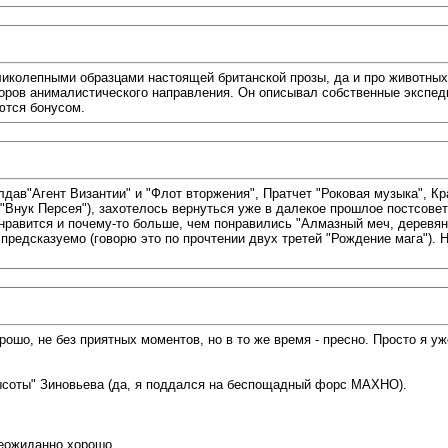
иколепными образцами настоящей британской прозы, да и про животных,
второв анималистического направления. Он описывал собственные экспе
ются бонусом.
ав"Агент Византии" и "Флот вторжения", Пратчет "Роковая музыка", Кра
"Внук Персея"), захотелось вернуться уже в далекое прошлое постсовет
е нравится и почему-то больше, чем понравились "Алмазный меч, деревян
редсказуемо (говорю это по прочтении двух третей "Рождение мага"). 
рошо, не без приятных моментов, но в то же время - пресно. Просто я у
высоты" Зиновьева (да, я поддался на беспощадный форс МАХНО).
еожиданно хорошо.