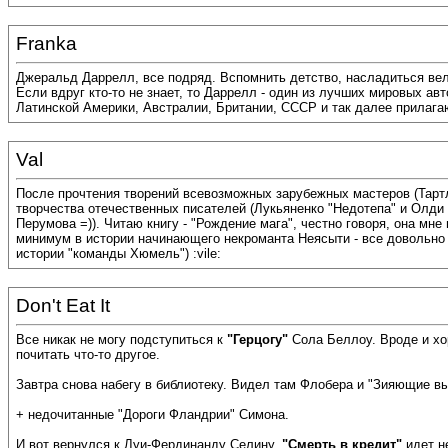
Franka
Джеральд Даррелл, все подряд. Вспомнить детство, насладиться вел
Если вдруг кто-то не знает, то Даррелл - один из лучших мировых а
Латинской Америки, Австралии, Британии, СССР и так далее прилага
Val
После прочтения творений всевозможных зарубежных мастеров (Тартлд
творчества отечественных писателей (Лукьяненко "Недотепа" и Олди 
Перумова =)). Читаю книгу - "Рождение мага", честно говоря, она мн
минимум в истории начинающего некроманта Неясыти - все довольно п
истории "команды Хюмель") :vile:
Don't Eat It
Все никак не могу подступиться к
"Герцогу"
Сола Беллоу. Вроде и хо
почитать что-то другое.
Завтра снова набегу в библиотеку. Видел там Флобера и "Зияющие 
+ недочитанные "Дороги Фландрии" Симона.
И вот вернулся к Луи-Фердинанду Селину.
"Смерть в кредит"
идет н