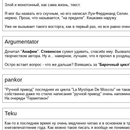
Злой и монотонный, как сама жизнь, текст.
Я мог бы назвать его скучным, но его написал Луи-Фердинанд Селин.
нервно. Проза, что называется, "на пределе". Кишками наружу.
Уже не вызывает такого восторга, как в первый раз, но все равно очен
Argumentator
Дочитал "
Анафем
".
Стивенсон
сумел удивить, спасибо ему. Вызвал
творчеством автора. Ну и... наверное, лучшее, что я прочел в уходящ
Остро встает вопрос - что же дальше? Взявшись за "
Барочный цикл
pankor
"Ручной привод" последняя из цикла "La Mystique De Moscou" не така
собственно даже по стилю написания "ручной привод" очень напомина
На очереди "Герметикон"
Teku
Как-то в последнее время ну очень медленно читаю и в основном в т
книговпечатление года. Как можно такое писать я вообще не понима