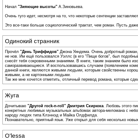
Начал
"Зияющие высоты"
А.Зиновьева.
Очень туго идет, несмотря на то, что некоторые сентенции заставляют
Это все-таки больше социологический трактат, чем роман. Пусть даж
Одинокий странник
Прочёл
"День Триффидов"
Джона Уиндема. Очень добротный роман, 
не нов. Им ещё пользовался Уэллс (в его "Пище богов", был подобный
снесёт тебя сокровенными знаниями. В книге, таким знанием было из
саморазвивающиеся. И воспользовавшись случаем (появлением комет
данной книги, являются живыми людьми, которым свойственны хорош
живыми, а не картонными людьми.
Так же мне хочется отметить, отличный перевод романа, которые сде
Жуга
Дочитываю
"Другой rock-n-roll" Дмитрия Скирюка
. Любовь этого пи
конкретных любимых музыкальных альбомах автора-меломана с небол
народу людях типа Клэннэд и Майка Олдфилда.
Познавательно, приятный язык. Уже открыл для себя несколько новы
O'lessa