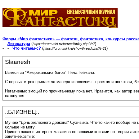
Форум «Мир фантастики» — фэнтези, фантастика, конкурсы расск
-
Литература
(
)
https://forum.mirf.ru/forumdisplay.php?f=7
- -
Что читаем-с?
(
)
https://forum.mirf.ru/showthread.php?t=21
Slaanesh
Взялся за "Американских богов" Нила Геймана.
С первых строк привлекла манера изложения - простая и понятная, б
Негативных эмоций по прочитанному пока нет. Нравится, как автор ве
наткнулся
.:БЛИЗНЕЦ:.
Мучаю "Дочь железного дракона" Суэнвика. Что-то как-то вообще не ц
больше не могу.
Пришел заказ с интернет-магазина со всякими книгами по теории лите
занятнее.:smile: