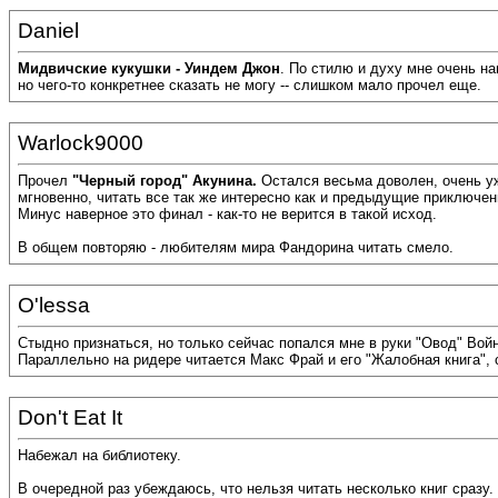
Daniel
Мидвичские кукушки - Уиндем Джон
. По стилю и духу мне очень н
но чего-то конкретнее сказать не могу -- слишком мало прочел еще.
Warlock9000
Прочел
"Черный город" Акунина.
Остался весьма доволен, очень уж
мгновенно, читать все так же интересно как и предыдущие приключен
Минус наверное это финал - как-то не верится в такой исход.
В общем повторяю - любителям мира Фандорина читать смело.
O'lessa
Стыдно признаться, но только сейчас попался мне в руки "Овод" Вой
Параллельно на ридере читается Макс Фрай и его "Жалобная книга", с
Don't Eat It
Набежал на библиотеку.
В очередной раз убеждаюсь, что нельзя читать несколько книг сразу.