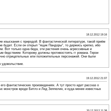
18.12.2012 19:16
е изыскания с природой. В фантастической литературе, такой приём
не будет. Если он открыл "ящик Пандоры", то держись крепко, ибо
. Вот только одна беда, эти растения очень агрессивные и
м бедствием. Которому должны противостоять гг романа. Герои
начно отрицательных или положительных персонажей. Они были
о удовольствие.
19.12.2012 21:07
его фантастических произведениях. А тут просто идет рассказ о
х монстров вроде Битлз и Лед Зеппелин, и куда менее известных
20.12.2012 11:38