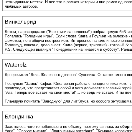
неожиданных местах. И все это в рамках истории и вне рамок одновр
любимых авторов.
Винкельрид
Летом, на распродаже ("Все книги за полцены!") набрал целую библиот
Попались "Голодные игры". Если слова Кинга и Роулинг на обложке - 
сюжетом, но и общим построением. Интересное начало и постепенное,
Голливуд, конечно, дело знает. Книга (вернее, трилогия) - готовый бло
P.S. Следующей вытянул "Понедельник начинается в субботу". Раньше
Waterplz
Доперечитал "Дочь Железного дракона" Суэнвика. Остается много во
Послушал "Замок" Кафки. Ювелирная работа с неподопониманием. Гл
происходит, что представляет собой и чего добивается главный геро
"Ага! Теперь все встает на свои места!"... но ведь не встает. И ты 
Планирую почитать "Заводную" для литКлуба, но особого энтузиазма
Блондинка
Захотелось чего-то небольшого по объему, поэтому взялась за
сборн
Уаба", "Особое мнение", "Драгоценный артефакт", "Команда корректир