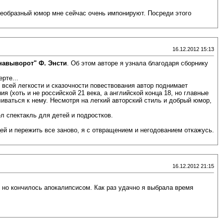
оеобразный юмор мне сейчас очень импонируют. Посреди этого
16.12.2012 15:13
навыворот" Ф. Энсти
. Об этом авторе я узнала благодаря сборнику
рте...
 всей легкости и сказочности повествования автор поднимает
 (хоть и не российской 21 века, а английской конца 18, но главные
иваться к нему. Несмотря на легкий авторский стиль и добрый юмор,
л спектакль для детей и подростков.
й и пережить все заново, я с отвращением и негодованием откажусь.
16.12.2012 21:15
, но кончилось апокалипсисом. Как раз удачно я выбрала время