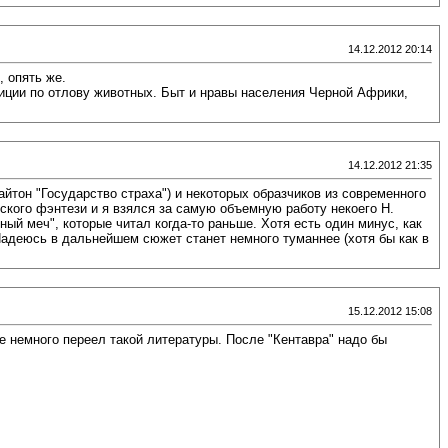
14.12.2012 20:14
 опять же.
диции по отлову животных. Быт и нравы населения Черной Африки,
14.12.2012 21:35
йтон "Государство страха") и некоторых образчиков из современного
ского фэнтези и я взялся за самую объемную работу некоего Н.
ный меч", которые читал когда-то раньше. Хотя есть один минус, как
Надеюсь в дальнейшем сюжет станет немного туманнее (хотя бы как в
15.12.2012 15:08
же немного переел такой литературы. После "Кентавра" надо бы