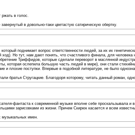
 ржать в голос.
е завернутый в довольно-таки цветастую сатирическую обертку.
который поднимает вопрос ответственности людей, за их их генетически
 ход). Но тут, нам дают понять, что счастливого финала, для человека 
обретение Триффидов, которые сделали переворот в маслянной индустрии
ы, которая ослепила большую часть людей в мире), они стали стихийны
ие и плохие поступки. Впервые в подобной литературе, не было одноз
лали братья Стругацкие. Благодоря которому, читать данный роман, одн
сателя-фантаста к современной музыке вполне себе проскальзывала и в 
ьшими зарисовками из жизни. Причем Скирюк касается и всем известны
х музыкальных имен.