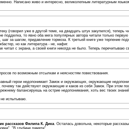
еменно. Написано живо и интересно, великолепным литературным языком
еку (говорил уже в другой теме, на двадцать штук закупился), теперь чи
не подделка, то явно оба мега популярных автора читали только первую
 шаг за шагом, придавление тормоза. К третьей книге уже терпение под
кбастер, но как литература - не, нафиг.
 читал с экрана, а своей книги никогда не было. Теперь перечитываю с
просов по возможным отсылкам и неясностям повествования.
авный герои недопонимает Замок и окружающих, окружающие недопонима
й, почему так действуют окружающие и каков из себя Замок. При этом п
по-прежнему балансируешь на острие недопонимания, хоть вес твоих знаний
 не испытываю.
ик рассказов Филипа К. Дика
. Осталась довольна, некоторые рассказы
овки", "В глубине памяти".