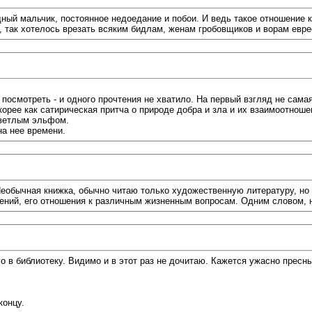
ный мальчик, постоянное недоедание и побои. И ведь такое отношение 
, так хотелось врезать всяким бидлам, женам гробовщиков и ворам евре
 посмотреть - и одного прочтения не хватило. На первый взгляд не сам
корее как сатирическая притча о природе добра и зла и их взаимоотноше
 светлым эльфом.
на нее времени.
еобычная книжка, обычно читаю только художественную литературу, но э
ений, его отношения к различным жизненным вопросам. Одним словом, н
о в библиотеку. Видимо и в этот раз не дочитаю. Кажется ужасно пресн
концу.