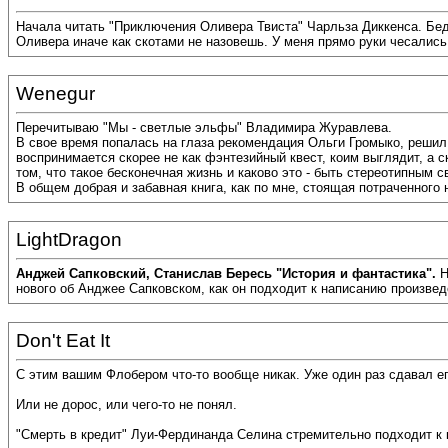
Начала читать "Приключения Оливера Твиста" Чарльза Диккенса. Бед
Оливера иначе как скотами не назовешь. У меня прямо руки чесались
Wenegur
Перечитываю "Мы - светлые эльфы" Владимира Журавлева.
В свое время попалась на глаза рекомендация Ольги Громыко, решил
воспринимается скорее не как фэнтезийный квест, коим выглядит, а с
том, что такое бесконечная жизнь и каково это - быть стереотипным
В общем добрая и забавная книга, как по мне, стоящая потраченного 
LightDragon
Анджей Сапковский, Станислав Бересь "История и фантастика".
Н
нового об Анджее Сапковском, как он подходит к написанию произвед
Don't Eat It
С этим вашим Флобером что-то вообще никак. Уже один раз сдавал ег
Или не дорос, или чего-то не понял.
"Смерть в кредит" Луи-Фердинанда Селина стремительно подходит к 