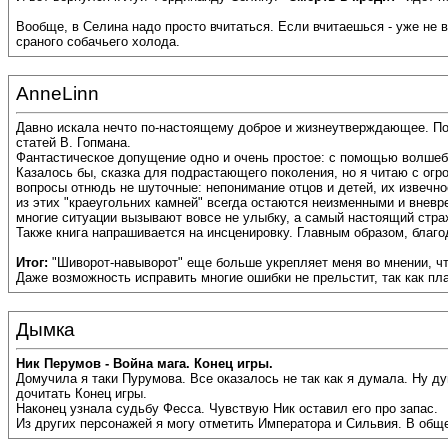
Вообще, в Селина надо просто вчитаться. Если вчитаешься - уже не
сраного собачьего холода.
AnneLinn
Давно искала нечто по-настоящему доброе и жизнеутверждающее. П
статей В. Гопмана.
Фантастическое допущение одно и очень простое: с помощью волшебн
Казалось бы, сказка для подрастающего поколения, но я читаю с огр
вопросы отнюдь не шуточные: непонимание отцов и детей, их извечное
из этих "краеугольних камней" всегда остаются неизменными и внев
многие ситуации вызывают вовсе не улыбку, а самый настоящий страх
Также книга напрашивается на инсценировку. Главным образом, благ
Итог:
"Шиворот-навыворот" еще больше укрепляет меня во мнении, чт
Даже возможность исправить многие ошибки не прельстит, так как пла
Дымка
Ник Перумов - Война мага. Конец игры.
Домучила я таки Пурумова. Все оказалось не так как я думала. Ну ду
дочитать Конец игры.
Наконец узнала судьбу Фесса. Чувствую Ник оставил его про запас.
Из других персонажей я могу отметить Императора и Сильвия. В обще