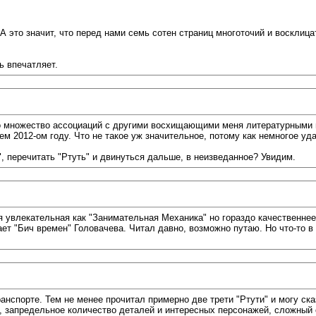
 А это значит, что перед нами семь сотен страниц многоточий и восклиц
ь впечатляет.
о множество ассоциаций с другими восхищающими меня литературными п
ем 2012-ом году. Что не такое уж значительное, потому как немногое уд
", перечитать "Ртуть" и двинуться дальше, в неизведанное? Увидим.
я увлекательная как "Занимательная Механика" но гораздо качественнее
ет "Бич времен" Головачева. Читал давно, возможно путаю. Но что-то в 
ранспорте. Тем не менее прочитал примерно две трети "Ртути" и могу с
ю, запредельное количество деталей и интересных персонажей, сложны