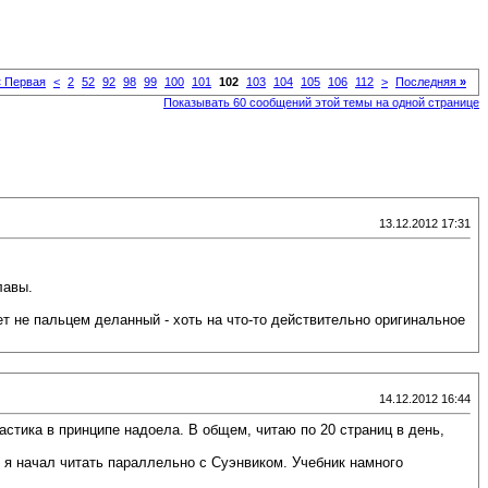
«
Первая
<
2
52
92
98
99
100
101
102
103
104
105
106
112
>
Последняя
»
Показывать 60 сообщений этой темы на одной странице
13.12.2012 17:31
лавы.
ет не пальцем деланный - хоть на что-то действительно оригинальное
14.12.2012 16:44
тастика в принципе надоела. В общем, читаю по 20 страниц в день,
й я начал читать параллельно с Суэнвиком. Учебник намного