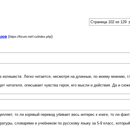
Страница 102 из 129
азов
(
)
https://forum.mirf.ru/index.php
ез излишеств. Легко читается, несмотря на длинные, по моему мнению, г
дет читателя, описывает чувства героя, его мысли и действия. Да и сюж
епляет, то ли корявый перевод убивает весь интерес к книге, то ли фан
ратуры, словарями и учебником по русскому языку за 5-9 класс, которы