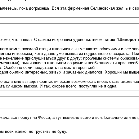
 вылезешь, пока догрызешь. Вся эта фирменная Селиновская желчь и св
охоже, что нашла. С самым искренним удовольствием читаю
"Шиворот-
ого камня пожилой отец и школьник-сын меняются обличиями и все заве
омным интересом, хотя давно уже вышла из подросткового возраста. При
 нежелание прислушиваться друг к другу; проблемы системы образования
ременными), выживание в школьном социуме и необходимости приспосабл
. Особенно если представить на месте героя себя.
одаря обилию интересных, живых и забавных диалогов. Хороший бы выше
о если мне выпадет фантастическая возможность вновь стать школьнице
та слишком высока. И так, скорее всего, поступлю не я одна.
мала все пойдут на Фесса, а тут вылезло всего и вся. Банально или нет
м всех жалко, но грустить не буду.