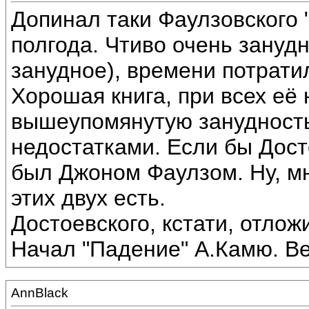
Допинал таки Фаулзовского 
полгода. Чтиво очень зануд
занудное), времени потратил
Хорошая книга, при всех её 
вышеупомянутую занудность
недостатками. Если бы Дост
был Джоном Фаулзом. Ну, мн
этих двух есть.
Достоевского, кстати, отлож
Начал "Падение" А.Камю. В
AnnBlack