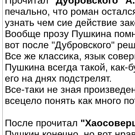
Прочитал
"Дубровского" А
печально, что роман остался
узнать чем сие действие за
Вообще прозу Пушкина помню
вот после "Дубровского" реш
Все же классика, язык совер
Пушкина всегда такой, как-б
его на днях подстрелят.
Все-таки не зная произведе
всецело понять как много по
После прочитал
"Хаосовер
Пушкин конечно, но вот нра