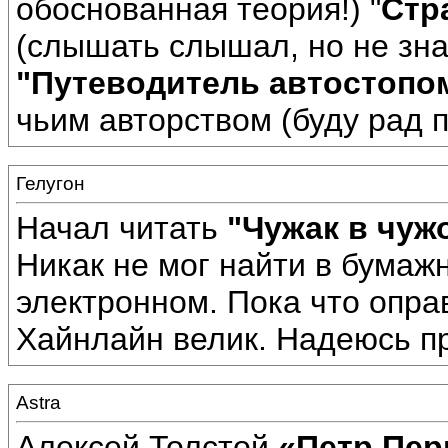
обоснованная теория!) "
Стр
(слышать слышал, но не зна
"Путеводитель автостопом
чьим авторством (буду рад п
Гелугон
Начал читать
"Чужак в чуж
Никак не мог найти в бумаж
электронном. Пока что опра
Хайнлайн велик. Надеюсь пр
Astra
Алексей Толстой
«Петр Пе