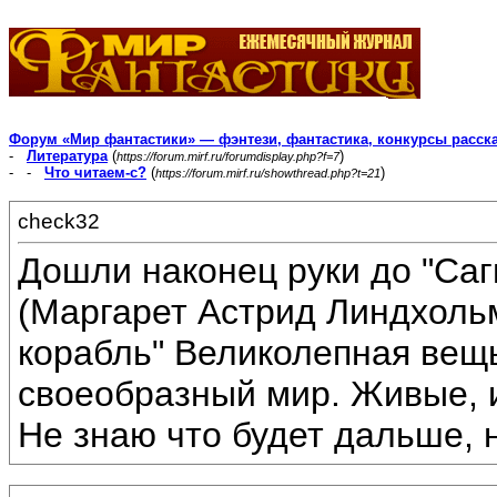
Форум «Мир фантастики» — фэнтези, фантастика, конкурсы расск
-
Литература
(
)
https://forum.mirf.ru/forumdisplay.php?f=7
- -
Что читаем-с?
(
)
https://forum.mirf.ru/showthread.php?t=21
check32
Дошли наконец руки до "Саг
(Маргарет Астрид Линдхоль
корабль" Великолепная вещ
своеобразный мир. Живые, 
Не знаю что будет дальше, 