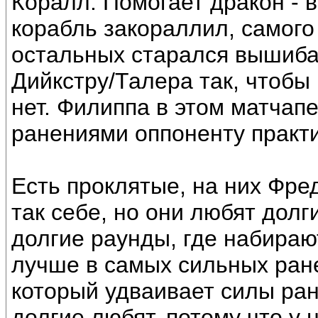
Коралл. Помогает дракон - 
корабль закораллил, самого
остальных старался вышиба
Дийкстру/Талера так, чтобы 
нет. Филиппа в этом матчап
ранениями оппоненту практи
Есть проклятые, на них Фре
так себе, но они любят долг
долгие раунды, где набираю
лучше в самых сильных ранен
который удваивает силы ран
долгие любят, потому что у 