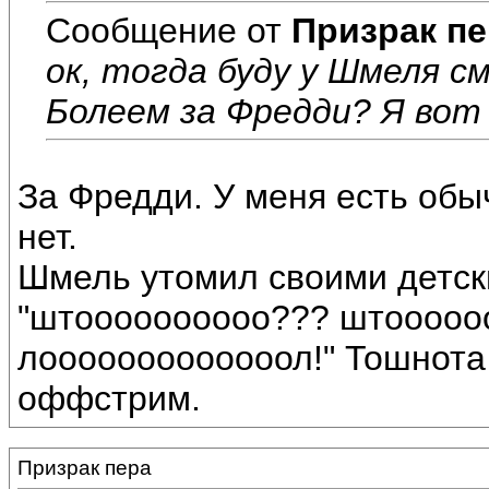
Сообщение от
Призрак пе
ок, тогда буду у Шмеля 
Болеем за Фредди? Я вот 
За Фредди. У меня есть обы
нет.
Шмель утомил своими детск
"штоооооооооо??? штооооо
лооооооооооооол!" Тошнота
оффстрим.
Призрак пера