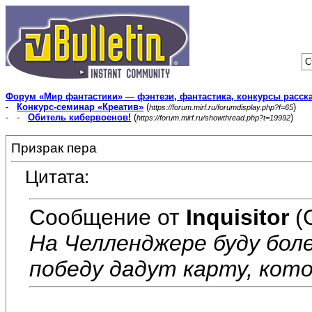
С
Форум «Мир фантастики» — фэнтези, фантастика, конкурсы расск
-
Конкурс-семинар «Креатив»
(
)
https://forum.mirf.ru/forumdisplay.php?f=65
- -
Обитель кибервоенов!
(
)
https://forum.mirf.ru/showthread.php?t=19992
Призрак пера
Цитата:
Сообщение от
Inquisitor
(
На Челленджере буду боле
победу дадут карту, кото