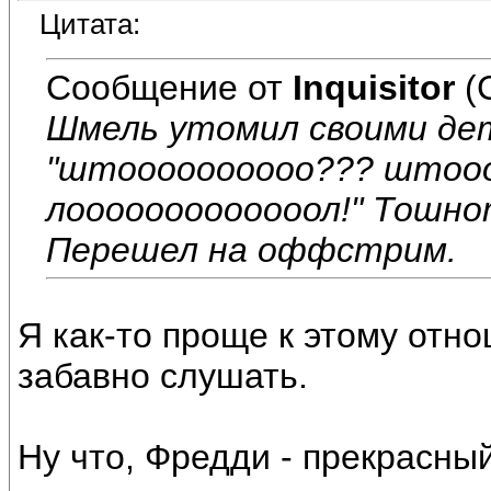
Цитата:
Сообщение от
Inquisitor
(
Шмель утомил своими дет
"штоооооооооо??? штооо
лооооооооооооол!" Тошно
Перешел на оффстрим.
Я как-то проще к этому отно
забавно слушать.
Ну что, Фредди - прекрасны