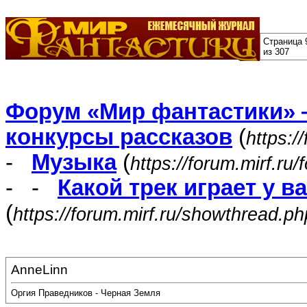
Страница 
из 307
Форум «Мир фантастики» 
конкурсы рассказов
(
https:/
-
Музыка
(
https://forum.mirf.ru
- -
Какой трек играет у в
(
https://forum.mirf.ru/showthread.p
AnneLinn
Оргия Праведников - Черная Земля