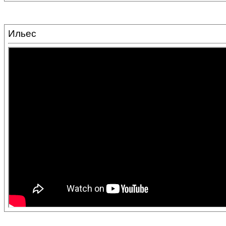
Ильес