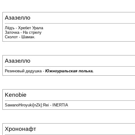
Азазелло
Лёдъ - Хребет Урала
Заточка - На стрелу
Сколот - Шаман.
Азазелло
Резиновый дедушка -
Южноуральская полька.
Kenobie
SawanoHiroyuki[nZk]:Rei - INERTIA
Хрононафт