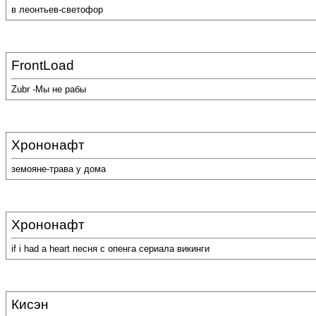
в леонтьев-светофор
FrontLoad
Zubr -Мы не рабы
Хрононафт
земояне-трава у дома
Хрононафт
if i had a heart песня с опенга сериала викинги
Кисэн