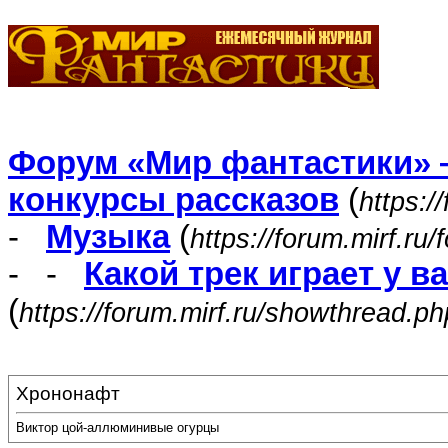
Форум «Мир фантастики» 
конкурсы рассказов
(
https:/
-
Музыка
(
https://forum.mirf.ru
- -
Какой трек играет у в
(
https://forum.mirf.ru/showthread.p
Хрононафт
Виктор цой-аллюминивые огурцы