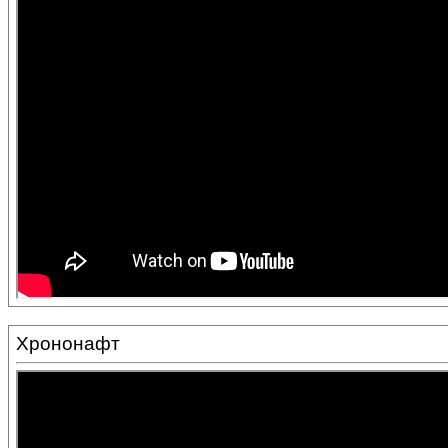
Хрононафт