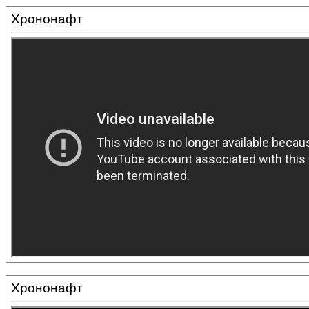
Хрононафт
Хрононафт