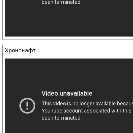
Хрононафт