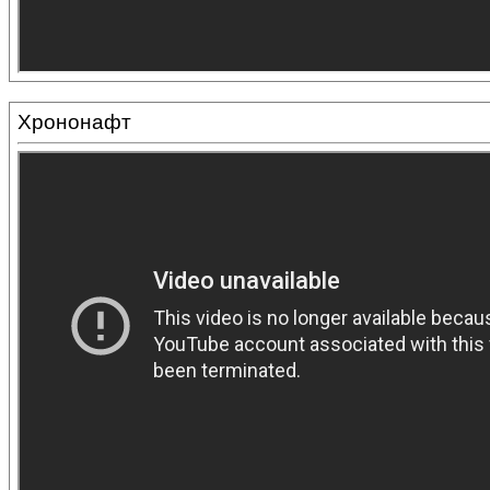
Хрононафт