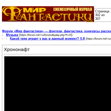
Страница
302 из
307
Форум «Мир фантастики» — фэнтези, фантастика, конкурсы расск
-
Музыка
(
)
https://forum.mirf.ru/forumdisplay.php?f=15
- -
Какой трек играет у вас в данный момент? V.8
(
https://forum.mirf.
Хрононафт