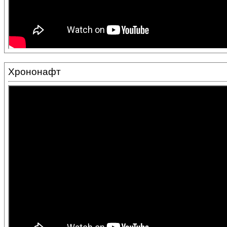
Хрононафт