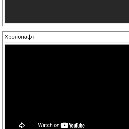
Хрононафт