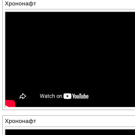
Хрононафт
Хрононафт