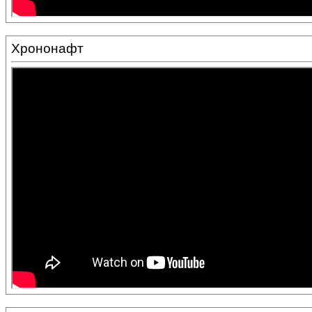
Хрононафт