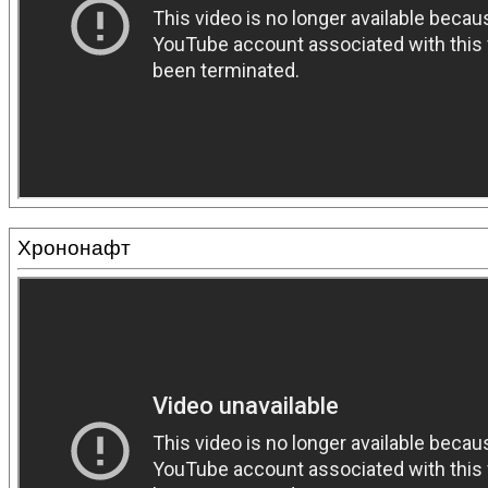
Хрононафт