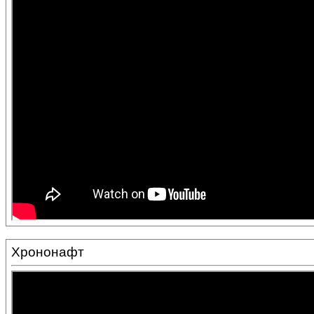
Хрононафт