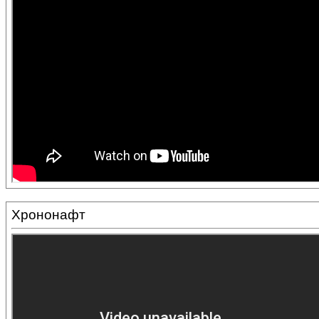
Хрононафт