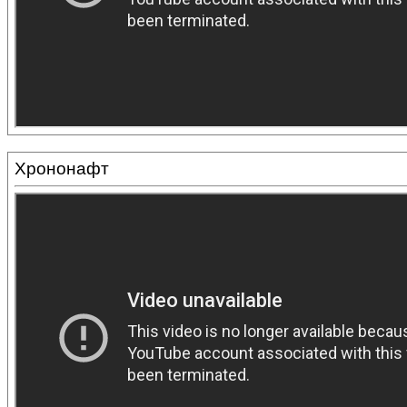
Хрононафт