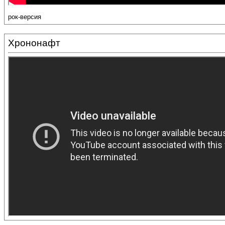
рок-версия
Хрононафт