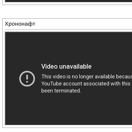
Хрононафт