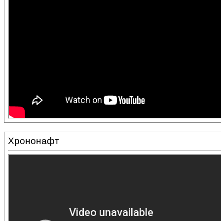
Хрононафт