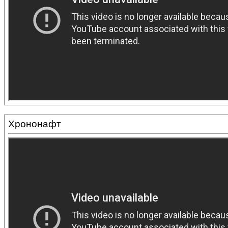
Хрононафт