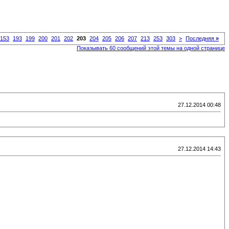
153
193
199
200
201
202
203
204
205
206
207
213
253
303
>
Последняя
»
Показывать 60 сообщений этой темы на одной странице
27.12.2014 00:48
27.12.2014 14:43