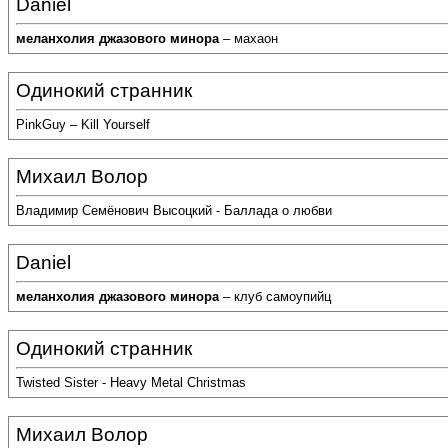
Daniel
меланхолия джазового минора
– махаон
Одинокий странник
PinkGuy – Kill Yourself
Михаил Волор
Владимир Семёнович Высоцкий - Баллада о любви
Daniel
меланхолия джазового минора
– клуб самоупийц
Одинокий странник
Twisted Sister - Heavy Metal Christmas
Михаил Волор