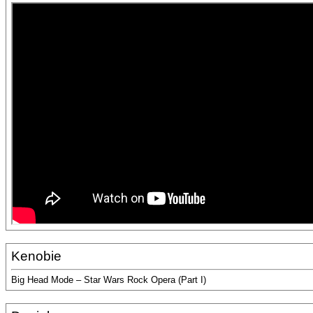
Kenobie
Big Head Mode – Star Wars Rock Opera (Part I)