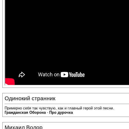
Одинокий странник
Примерно себя так чувствую, как и главный герой этой песни.
Гражданская
Оборона
-
Про
дурочка
Михаил Волор