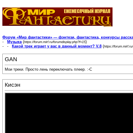
Форум «Мир фантастики» — фэнтези, фантастика, конкурсы расск
-
Музыка
(
)
https://forum.mirf.ru/forumdisplay.php?f=15
- -
Какой трек играет у вас в данный момент? V.8
(
https://forum.mirf.
GAN
Мои треки. Просто лень переключать плеер. :-С
Кисэн