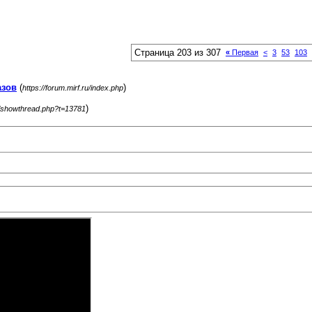
Страница 203 из 307
«
Первая
<
3
53
103
азов
(
)
https://forum.mirf.ru/index.php
)
ru/showthread.php?t=13781